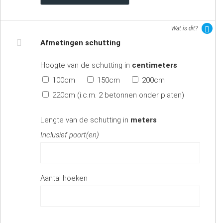
Wat is dit?
Afmetingen schutting
Hoogte van de schutting in
centimeters
100cm
150cm
200cm
220cm (i.c.m. 2 betonnen onder platen)
Lengte van de schutting in
meters
Inclusief poort(en)
Aantal hoeken