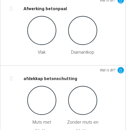
Wat is dit?
Afwerking betonpaal
Vlak
Diamantkop
Wat is dit?
afdekkap betonschutting
Muts met
Zonder muts en