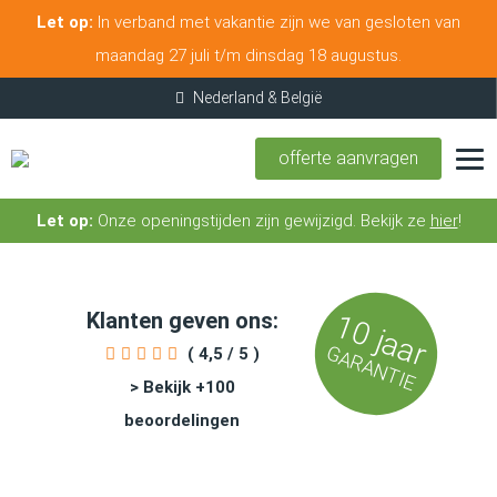
Let op:
In verband met vakantie zijn we van gesloten van
maandag 27 juli t/m dinsdag 18 augustus.
offerte aanvragen
Let op:
Onze openingstijden zijn gewijzigd. Bekijk ze
hier
!
Klanten geven ons:
10 jaar
GARANTIE
( 4,5 / 5 )
> Bekijk +100
beoordelingen