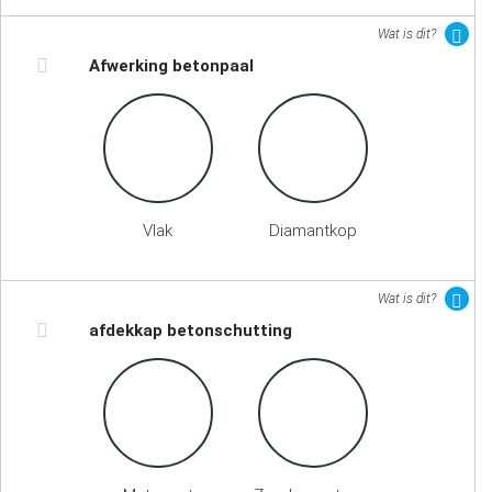
Wat is dit?
Afwerking betonpaal
Vlak
Diamantkop
Wat is dit?
afdekkap betonschutting