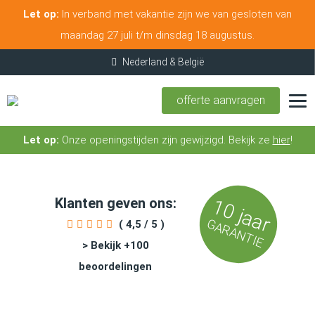
Let op:
In verband met vakantie zijn we van gesloten van
maandag 27 juli t/m dinsdag 18 augustus.
offerte aanvragen
Let op:
Onze openingstijden zijn gewijzigd. Bekijk ze
hier
!
Klanten geven ons:
10 jaar
GARANTIE
( 4,5 / 5 )
> Bekijk +100
beoordelingen