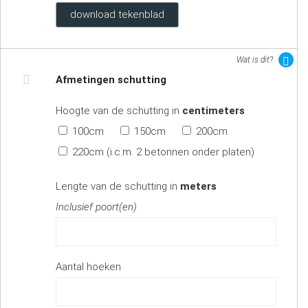
download tekenblad
Wat is dit?
Afmetingen schutting
Hoogte van de schutting in
centimeters
100cm
150cm
200cm
220cm (i.c.m. 2 betonnen onder platen)
Lengte van de schutting in
meters
Inclusief poort(en)
Aantal hoeken