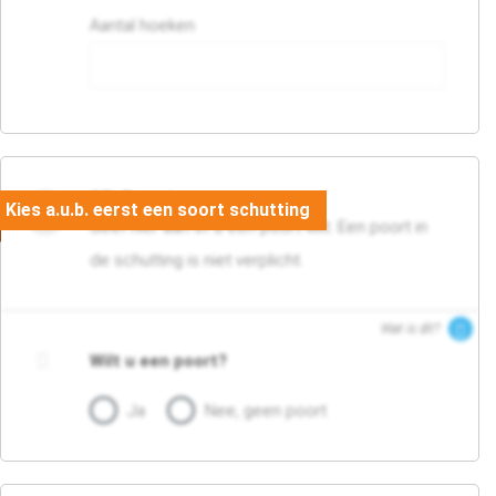
Aantal hoeken
05. Poort
Geef hier aan of u een poort wilt. Een poort in
de schutting is niet verplicht.
Wat is dit?
Wilt u een poort?
Ja
Nee, geen poort