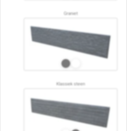
Graniet
Klassiek steen