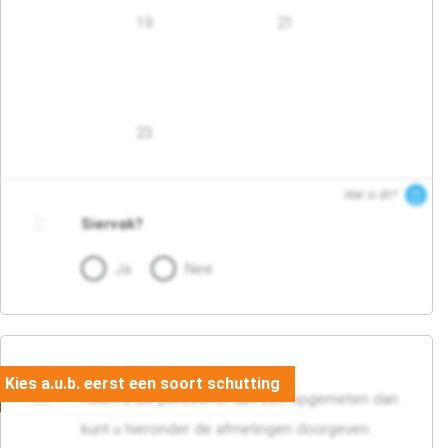
19
21
23
Wat is dit?
Siervak?
Ja
Nee
04. Afmetingen
Heeft u uw perceel of tuin zelf opgemeten dan
kunt u hieronder de afmetingen doorgeven.