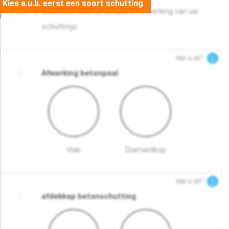
Selecteer hier de details en afwerking van uw
schuttings.
Wat is dit?
Afwerking betonpaal
Vlak
Diamantkop
Wat is dit?
afdekkap betonschutting