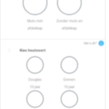
Muts met
Zonder muts en
afdekkap
afdekkap
Wat is dit?
Kies houtsoort
Douglas
Grenen
10 jaar
10 jaar