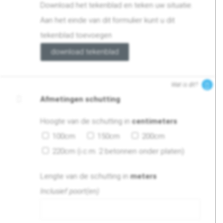
Download het tekenblad en teken uw situatie.
Aan het einde van dit formulier kunt u dit
tekenblad toevoegen
download tekenblad
Wat is dit?
Afmetingen schutting
Hoogte van de schutting in
centimeters
100cm
150cm
200cm
220cm (i.c.m. 2 betonnen onder platen)
Lengte van de schutting in
meters
Inclusief poort(en)