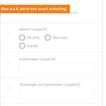
06. Persoonlijke gegevens
Vul hier uw persoonlijke gegevens in..
Aanhef (verplicht)
De heer
Mevrouw
Familie
Achternaam (verplicht)
Straatnaam en huisnummer (verplicht)