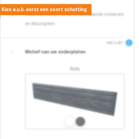
02. Motief en kleur
Maak een keuze uit de onderstaande motieven
en kleuropties
Wat is dit?
Motief van uw onderplaten
Rots