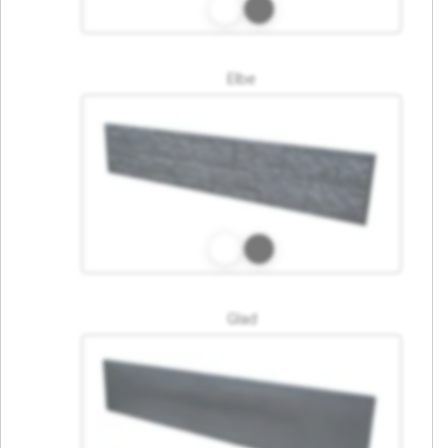
Elbe
Glad