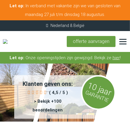
Let op:
In verband met vakantie zijn we van gesloten van
maandag 27 juli t/m dinsdag 18 augustus.
offerte aanvragen
Let op:
Onze openingstijden zijn gewijzigd. Bekijk ze
hier
!
Klanten geven ons:
10 jaar
GARANTIE
( 4,5 / 5 )
> Bekijk +100
beoordelingen