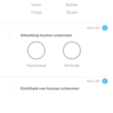
Vuren
Nobifix
10 jaar
20 jaar
Wat is dit?
Afwerking houten schermen
Horizontaal
Verticaal
Wat is dit?
Dichtheid van houten schermen