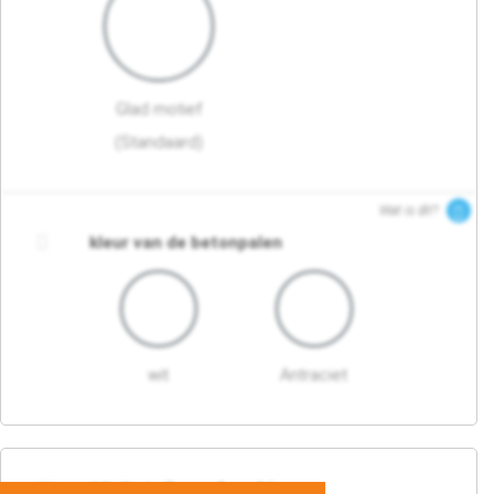
Glad motief
(Standaard)
Wat is dit?
kleur van de betonpalen
wit
Antraciet
03. Detail en afwerking