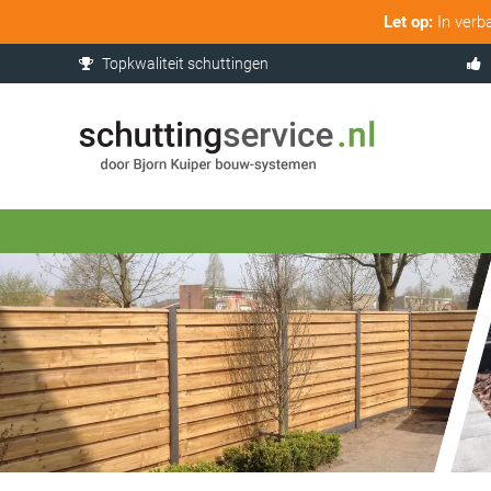
Let op:
In verb
Topkwaliteit schuttingen