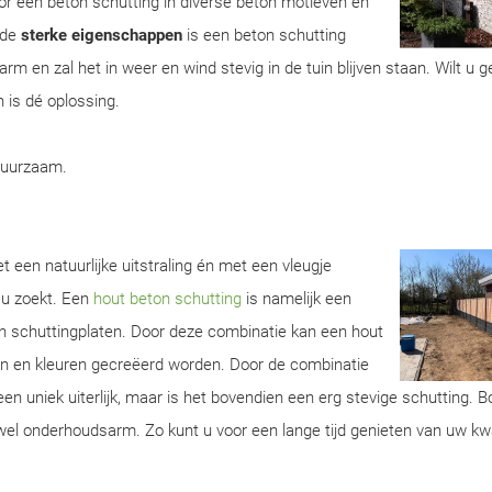
r een beton schutting in diverse beton motieven en
 de
sterke eigenschappen
is een beton schutting
m en zal het in weer en wind stevig in de tuin blijven staan. Wilt u 
 is dé oplossing.
duurzaam.
t een natuurlijke uitstraling én met een vleugje
 u zoekt. Een
hout beton schutting
is namelijk een
n schuttingplaten. Door deze combinatie kan een hout
ren en kleuren gecreëerd worden. Door de combinatie
een uniek uiterlijk, maar is het bovendien een erg stevige schutting. 
wel onderhoudsarm. Zo kunt u voor een lange tijd genieten van uw kwa