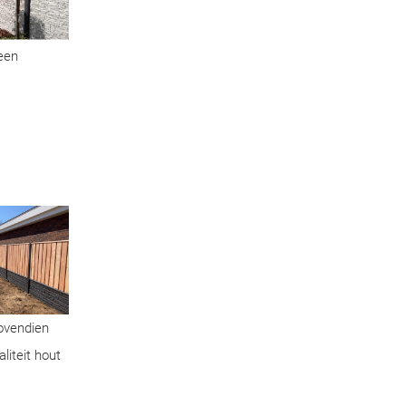
geen
Bovendien
liteit hout