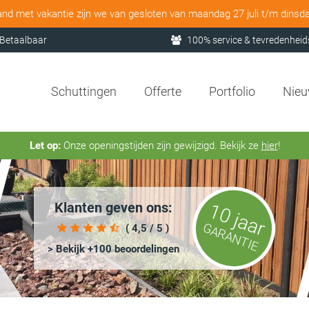
and met vakantie zijn we van gesloten van maandag 27 juli t/m dinsd
Betaalbaar
100% service & tevredenheid
Schuttingen
Offerte
Portfolio
Nie
Let op:
Onze openingstijden zijn gewijzigd. Bekijk ze
hier
!
Klanten geven ons:
10 jaar
GARANTIE
( 4,5 / 5 )
> Bekijk +100 beoordelingen