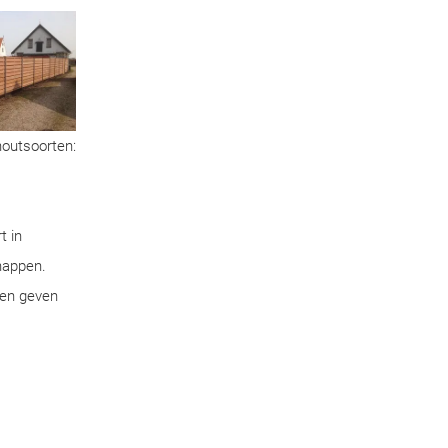
houtsoorten:
t in
chappen.
pen geven