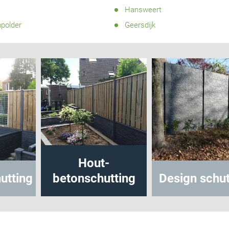
Hansweert
npolder
Geersdijk
Hout-
betonschutting
Design schutting