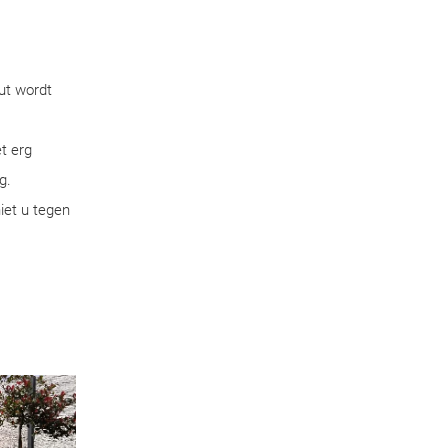
ut wordt
t erg
g.
iet u tegen