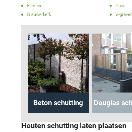
Ellemeet
Goes
Nieuwerkerk
's-grave
Beton schutting
Douglas schutting
Houten schutting laten plaatsen