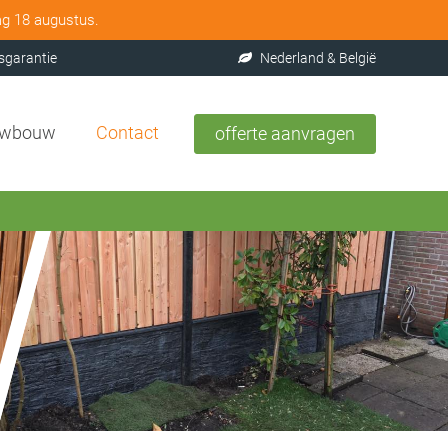
ag 18 augustus.
sgarantie
Nederland & België
uwbouw
Contact
offerte aanvragen