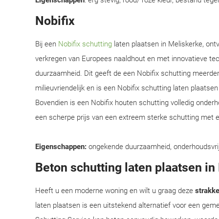
Eigenschappen
: erg stevig, rood/ roze kleur, bestand teg
Nobifix
Bij een
Nobifix schutting
laten plaatsen in Meliskerke, ont
verkregen van Europees naaldhout en met innovatieve te
duurzaamheid. Dit geeft de een Nobifix schutting meerder
milieuvriendelijk en is een Nobifix schutting laten plaats
Bovendien is een Nobifix houten schutting volledig onder
een scherpe prijs van een extreem sterke schutting met e
Eigenschappen:
ongekende duurzaamheid, onderhoudsvrij, e
Beton schutting laten plaatsen in
Heeft u een moderne woning en wilt u graag deze
strakke 
laten plaatsen is een uitstekend alternatief voor een ge