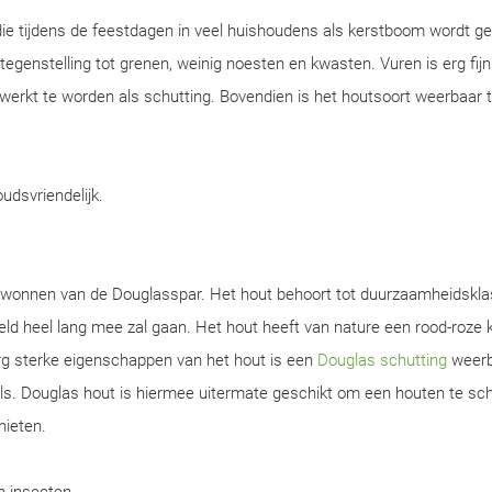
ie tijdens de feestdagen in veel huishoudens als kerstboom wordt ge
n tegenstelling tot grenen, weinig noesten en kwasten. Vuren is erg fijn
werkt te worden als schutting. Bovendien is het houtsoort weerbaar 
oudsvriendelijk.
gewonnen van de Douglasspar. Het hout behoort tot duurzaamheidskla
d heel lang mee zal gaan. Het hout heeft van nature een rood-roze k
rg sterke eigenschappen van het hout is een
Douglas schutting
weerb
s. Douglas hout is hiermee uitermate geschikt om een houten te sch
nieten.