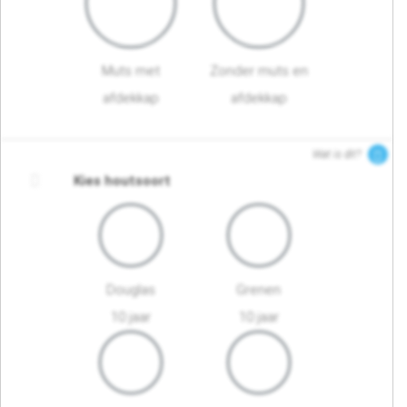
Muts met
Zonder muts en
afdekkap
afdekkap
Wat is dit?
Kies houtsoort
Douglas
Grenen
10 jaar
10 jaar