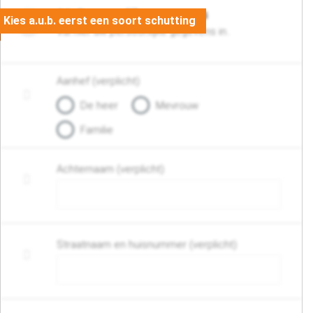
06. Persoonlijke gegevens
Vul hier uw persoonlijke gegevens in..
Aanhef (verplicht)
De heer
Mevrouw
Familie
Achternaam (verplicht)
Straatnaam en huisnummer (verplicht)