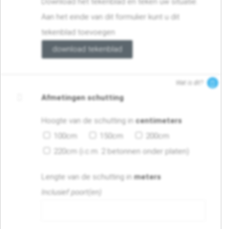
Download het tekenblad en teken uw situatie.
Aan het einde van dit formulier kunt u dit
tekenblad toevoegen
download tekenblad
Wat is dit?
Afmetingen schutting
Hoogte van de schutting in
centimeters
100cm
150cm
200cm
220cm (i.c.m. 2 betonnen onder platen)
Lengte van de schutting in
meters
Inclusief poort(en)