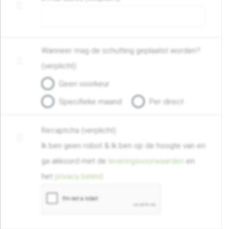
Wanneer mag de schutting geplaatst worden?
(verplicht)
Geen voorkeur
Specifieke maand
Per direct
Recaptcha (verplicht)
Ik ben geen robot & Ik ben op de hoogte van en
ga akkoord met de
leveringsvoorwaarden
en
het
privacy beleid
.