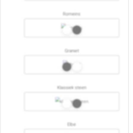
Romeins
Graniet
Klassiek steen
Elbe