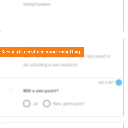
Aantal hoeken
05. Poort
Geef hier aan of u een poort wilt. Een poort in
de schutting is niet verplicht.
Wat is dit?
Wilt u een poort?
Ja
Nee, geen poort