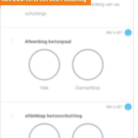
Selecteer hier de details en afwerking van uw
schuttings.
Wat is dit?
Afwerking betonpaal
Vlak
Diamantkop
Wat is dit?
afdekkap betonschutting