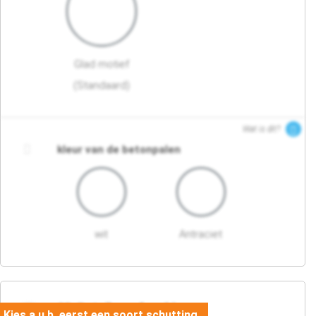
Glad motief
(Standaard)
Wat is dit?
kleur van de betonpalen
wit
Antraciet
03. Detail en afwerking