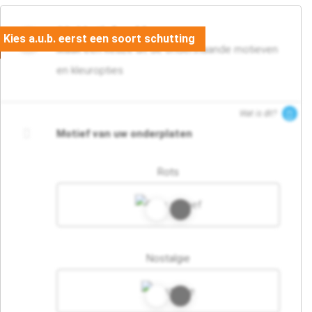
02. Motief en kleur
Maak een keuze uit de onderstaande motieven
en kleuropties
Wat is dit?
Motief van uw onderplaten
Rots
Nostalgie