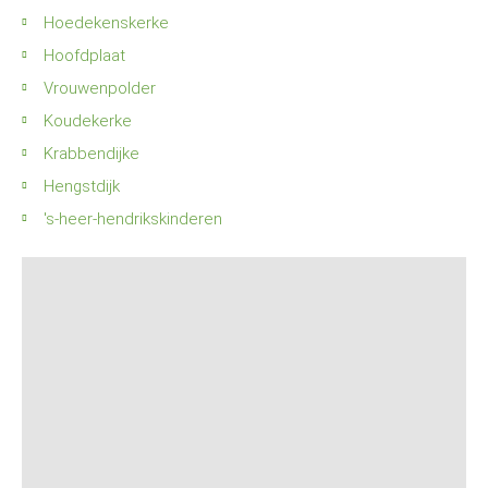
Hoedekenskerke
Hoofdplaat
Vrouwenpolder
Koudekerke
Krabbendijke
Hengstdijk
's-heer-hendrikskinderen