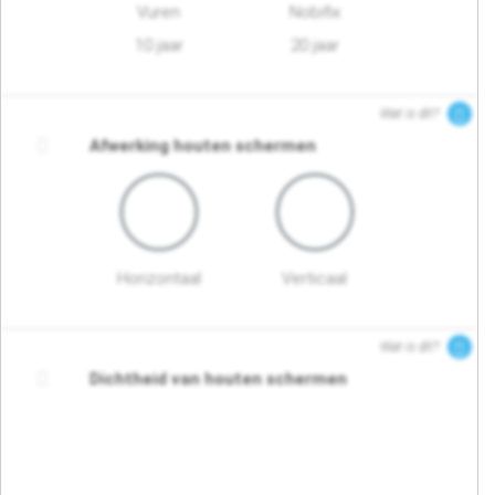
Vuren
Nobifix
10 jaar
20 jaar
Wat is dit?
Afwerking houten schermen
Horizontaal
Verticaal
Wat is dit?
Dichtheid van houten schermen