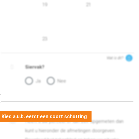
19
21
23
Wat is dit?
Siervak?
Ja
Nee
04. Afmetingen
Heeft u uw perceel of tuin zelf opgemeten dan
kunt u hieronder de afmetingen doorgeven.