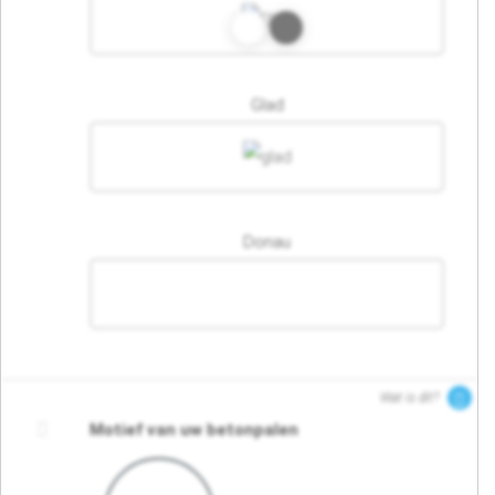
Glad
Donau
Wat is dit?
Motief van uw betonpalen