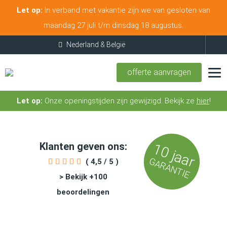
Let op:
In verband met vakantie zijn we van gesloten van
maandag 27 juli t/m dinsdag 18 augustus.
offerte aanvragen
Let op:
Onze openingstijden zijn gewijzigd. Bekijk ze
hier
!
Klanten geven ons:
10 jaar
GARANTIE
( 4,5 / 5 )
> Bekijk +100
beoordelingen