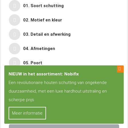
01. Soort schutting
02. Motief en kleur
03. Detail en afwerking
04. Afmetingen
05. Poort
NIEUW in het assortiment: Nobifix
06. Persoonlijke gegevens
Een revolutionaire houten schutting van ongekende
duurzaamheid, met een luxe hardhout uitstraling en
I.v.m. schaarsheid op de houtmarkt stijgen de prijzen. Hierdoor
scherpe prijs.
zijn de
offertes maar maximaal 4 weken geldig
!
Let op:
alle prijzen zijn onder voorbehoud
ivm stijgende
houtprijzen
Meer informatie