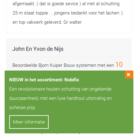
afgemaakt. ( dat is goede sevice ) al met al schutting
25 m staat toppie ... jongens bedankt voor het lachen :)
en top vakwerk geleverd. Gr walter
John En Yvon de Nijs
10
Beoordeelde
Bjorn Kuiper Bouw systemen
met een
/
10
NIEUW in het assortiment: Nobifix
Snelle levering, werken keurig
Een revolutionaire houten schutting van ongekende
duurzaamheid, met een luxe hardhout uitstraling en
scherpe prijs.
Nel V Slooten de Nijs
Meer informatie
10
Beoordeelde
Bjorn Kuiper Bouw systemen
met een