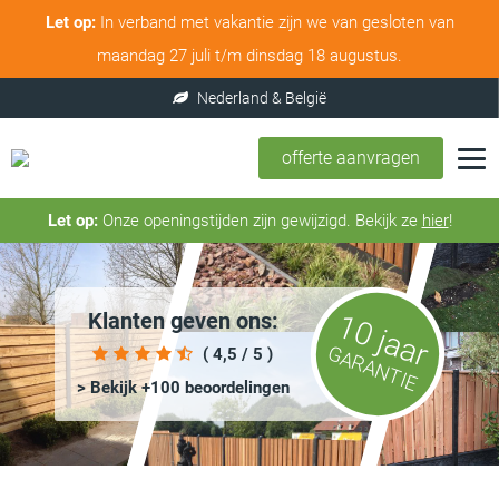
Let op:
In verband met vakantie zijn we van gesloten van
maandag 27 juli t/m dinsdag 18 augustus.
Nederland & België
offerte aanvragen
Let op:
Onze openingstijden zijn gewijzigd. Bekijk ze
hier
!
Klanten geven ons:
10 jaar
GARANTIE
( 4,5 / 5 )
> Bekijk +100 beoordelingen