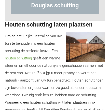
chutting
Hout-betonschutti
Houten schutting laten plaatsen
Om de natuurlijke uitstraling van uw
tuin te behouden, is een houten
schutting de perfecte keuze. Een
houten schutting
geeft een warme
sfeer en smelt door de natuurlijke eigenschappen samen met
de rest van uw tuin. Zo krijgt u meer privacy en wordt het
natuurlijk aanzicht van uw tuin benadrukt. Houten schuttingen
zijn bovendien erg duurzaam en zo goed als onderhoudsarm,
waardoor u weinig omkijken zal hebben naar de schutting.
Wanneer u een houten schutting wilt laten plaatsen in 's-
gravenpolder, heeft u bij Schutting Service de keuze uit diverse