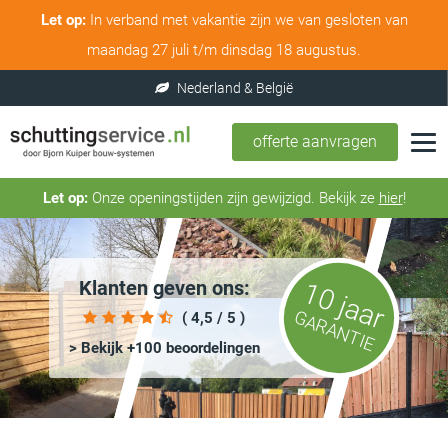
Let op:
In verband met vakantie zijn we van gesloten van
maandag 27 juli t/m dinsdag 18 augustus.
offerte aanvragen
Let op:
Onze openingstijden zijn gewijzigd. Bekijk ze
hier
!
Klanten geven ons:
10 jaar
GARANTIE
( 4,5 / 5 )
> Bekijk +100 beoordelingen