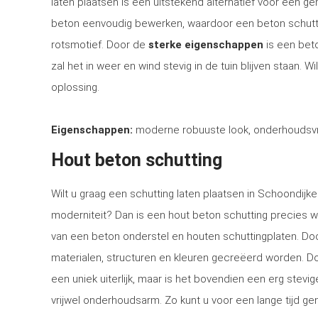
laten plaatsen is een uitstekend alternatief voor een 
beton eenvoudig bewerken, waardoor een beton schutti
rotsmotief. Door de
sterke eigenschappen
is een bet
zal het in weer en wind stevig in de tuin blijven staan. 
oplossing.
Eigenschappen:
moderne robuuste look, onderhoudsvri
Hout beton schutting
Wilt u graag een schutting laten plaatsen in Schoondijke
moderniteit? Dan is een hout beton schutting precies w
van een beton onderstel en houten schuttingplaten. Doo
materialen, structuren en kleuren gecreëerd worden. Doo
een uniek uiterlijk, maar is het bovendien een erg stev
vrijwel onderhoudsarm. Zo kunt u voor een lange tijd gen