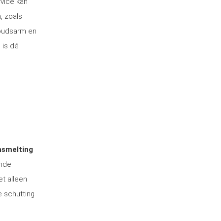
rvice kan
, zoals
houdsarm en
 is dé
nsmelting
ende
et alleen
e schutting