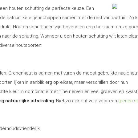
is een houten schutting de perfecte keuze. Een
e natuurlijke eigenschappen samen met de rest van uw tuin. Zo kr
nadrukt. Houten schuttingen zijn bovendien erg duurzaam en zo goe
aar de schutting. Wanneer u een houten schutting wilt laten plaa
 diverse houtsoorten:
 den. Grenenhout is samen met vuren de meest gebruikte naaldhout
rten lijken in aanblik erg op elkaar, maar verschillen door hun
te kleur in combinatie met fijne nerven en veel groeven en kwas
rg natuurlijke uitstraling
. Niet zo gek dat vele voor een
grenen sc
derhoudsvriendelijk.