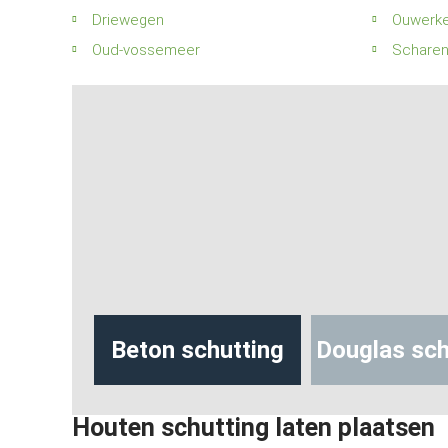
Driewegen
Ouwerke
Oud-vossemeer
Scharen
hutting
Beton schutting
Douglas sch
Houten schutting laten plaatsen