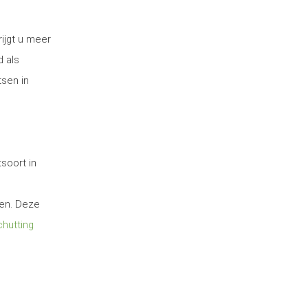
ijgt u meer
d als
tsen in
soort in
ten. Deze
hutting