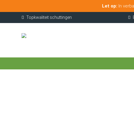
Let op:
In verba
Topkwaliteit schuttingen