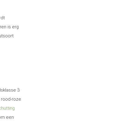
rdt
ren is erg
utsoort
dsklasse 3
 rood-roze
hutting
 om een