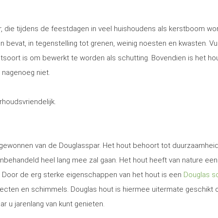
, die tijdens de feestdagen in veel huishoudens als kerstboom wo
 en bevat, in tegenstelling tot grenen, weinig noesten en kwasten. Vu
utsoort is om bewerkt te worden als schutting. Bovendien is het ho
 nagenoeg niet.
erhoudsvriendelijk.
t gewonnen van de Douglasspar. Het hout behoort tot duurzaamhei
nbehandeld heel lang mee zal gaan. Het hout heeft van nature een
. Door de erg sterke eigenschappen van het hout is een
Douglas sc
secten en schimmels. Douglas hout is hiermee uitermate geschikt
ar u jarenlang van kunt genieten.