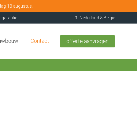
dag 18 augustus.
sgarantie
Nederland & België
uwbouw
Contact
offerte aanvragen