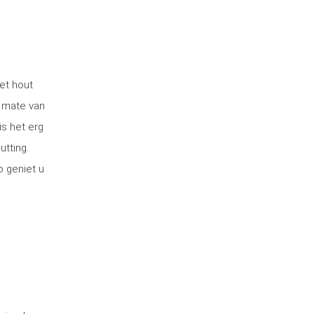
et hout
 mate van
is het erg
utting.
o geniet u