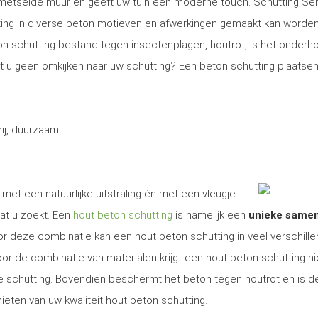
gemetselde muur en geeft uw tuin een moderne touch. Schutting Se
ng in diverse beton motieven en afwerkingen gemaakt kan worden
on schutting bestand tegen insectenplagen, houtrot, is het onder
Wilt u geen omkijken naar uw schutting? Een beton schutting plaatsen
j, duurzaam.
 met een natuurlijke uitstraling én met een vleugje
at u zoekt. Een
hout beton schutting
is namelijk een
unieke same
r deze combinatie kan een hout beton schutting in veel verschill
r de combinatie van materialen krijgt een hout beton schutting ni
ige schutting. Bovendien beschermt het beton tegen houtrot en is d
ieten van uw kwaliteit hout beton schutting.