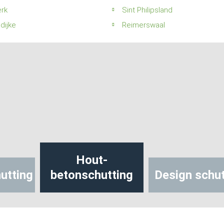
rk
Sint Philipsland
dijke
Reimerswaal
Hout-
utting
betonschutting
Design schut