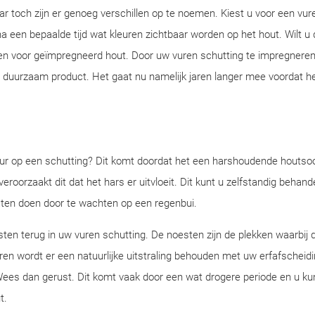
ar toch zijn er genoeg verschillen op te noemen. Kiest u voor een vur
a een bepaalde tijd wat kleuren zichtbaar worden op het hout. Wilt u 
en voor geïmpregneerd hout. Door uw vuren schutting te impregneren
n duurzaam product. Het gaat nu namelijk jaren langer mee voordat h
eur op een schutting? Dit komt doordat het een harshoudende houtsoor
veroorzaakt dit dat het hars er uitvloeit. Dit kunt u zelfstandig behan
 laten doen door te wachten op een regenbui.
sten terug in uw vuren schutting. De noesten zijn de plekken waarbij 
en wordt er een natuurlijke uitstraling behouden met uw erfafscheid
? Wees dan gerust. Dit komt vaak door een wat drogere periode en u ku
ut.