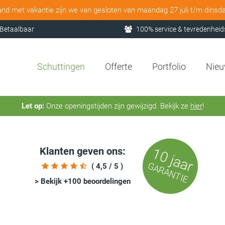
and met vakantie zijn we van gesloten van maandag 27 juli t/m dinsd
Betaalbaar
100% service & tevredenheid
Schuttingen
Offerte
Portfolio
Nie
Let op:
Onze openingstijden zijn gewijzigd. Bekijk ze
hier
!
Klanten geven ons:
10 jaar
GARANTIE
( 4,5 / 5 )
> Bekijk +100 beoordelingen