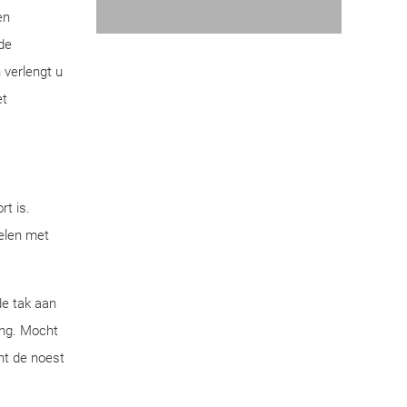
en
de
 verlengt u
et
t is.
delen met
de tak aan
ing. Mocht
nt de noest