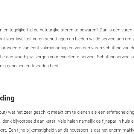
n en tegelijkertijd de natuurlijke sferen te bewaren? Dan is een vuren
ant voor kwaliteit vuren schuttingen en bieden wij de service aan om 
 gegarandeerd van écht vakmanschap en van een vuren schutting van 
e aan waarbij wij zorgen voor excellente service. Schuttingservice is
edig geholpen en tevreden bent!
iding
out) wat het zeer geschikt maakt om te dienen als een erfafscheidin
, denk bijvoorbeeld aan kerst. Vele halen namelijk de fijnspar in huis e
rt. Een fijne bijkomstigheid van dit houtsoort is dat het enorm makkel