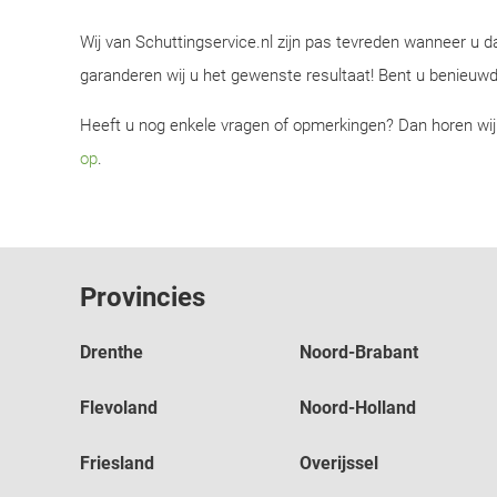
Wij van Schuttingservice.nl zijn pas tevreden wanneer u 
garanderen wij u het gewenste resultaat! Bent u benieuwd
Heeft u nog enkele vragen of opmerkingen? Dan horen wij d
op
.
Provincies
Drenthe
Noord-Brabant
Herbert uit Venlo
Flevoland
Noord-Holland
9/10
Friesland
Overijssel
Bij stromende regen een mooie strakke schutting