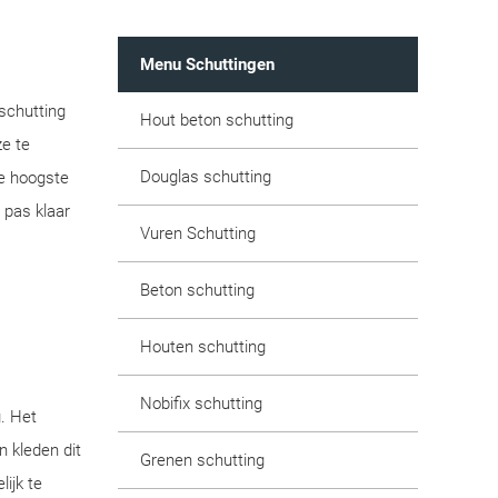
Menu Schuttingen
 schutting
Hout beton schutting
ze te
Douglas schutting
de hoogste
 pas klaar
Vuren Schutting
Beton schutting
Houten schutting
Nobifix schutting
g. Het
n kleden dit
Grenen schutting
ijk te