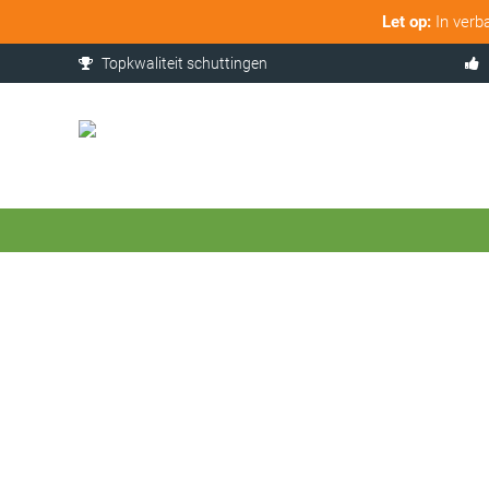
Let op:
In verb
Topkwaliteit schuttingen