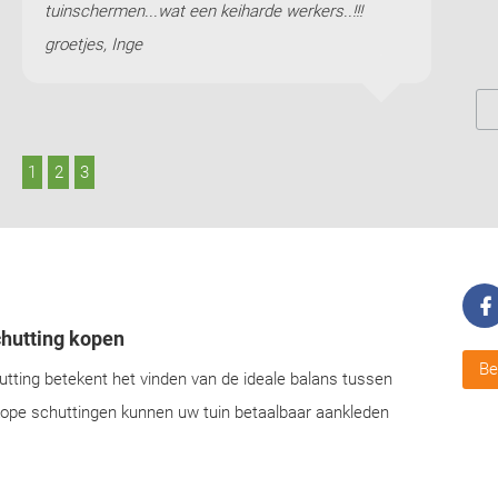
tuinschermen...wat een keiharde werkers..!!!
snel e
groetjes, Inge
uiter
dikke 
1
2
3
hutting kopen
Be
tting betekent het vinden van de ideale balans tussen
dkope schuttingen kunnen uw tuin betaalbaar aankleden