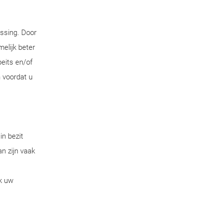
ossing. Door
melijk beter
eits en/of
 voordat u
in bezit
an zijn vaak
k uw