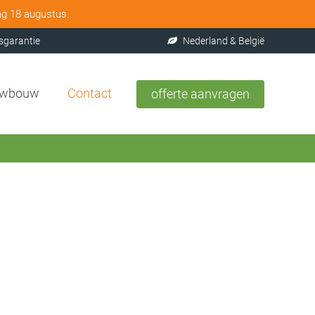
ag 18 augustus.
sgarantie
Nederland & België
uwbouw
Contact
offerte aanvragen