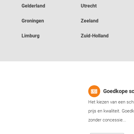
bouwen en de humeur niet verliezen! Petje af!
Gelderland
Utrecht
Groningen
Zeeland
Limburg
Zuid-Holland
Goedkope sc
Het kiezen van een schu
prijs en kwaliteit. Goe
zonder concessie...