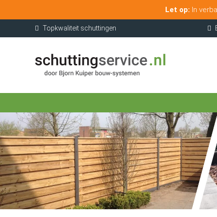
Let op:
In verba
Topkwaliteit schuttingen