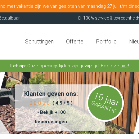
nd met vakantie zijn we van gesloten van maandag 27 juli t/m dins
Betaalbaar
100% service & tevredenheid
Schuttingen
Offerte
Portfolio
Nie
Let op:
Onze openingstijden zijn gewijzigd. Bekijk ze
hier
!
Klanten geven ons:
10 jaar
GARANTIE
( 4,5 / 5 )
> Bekijk +100
beoordelingen