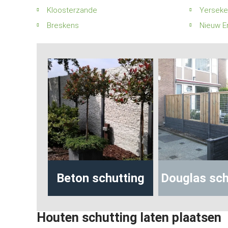
Kloosterzande
Yerseke
Breskens
Nieuw E
hutting
Beton schutting
Douglas sch
Houten schutting laten plaatsen