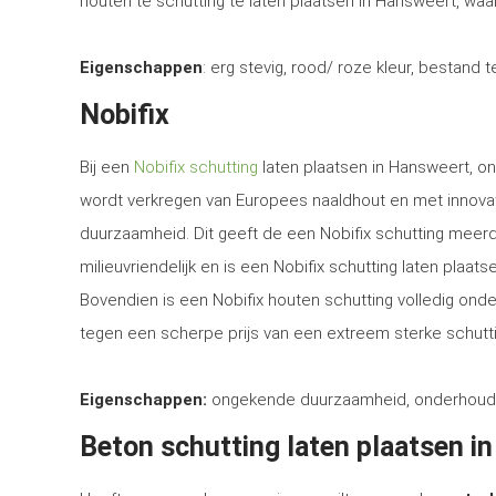
houten te schutting te laten plaatsen in Hansweert, waar
Eigenschappen
: erg stevig, rood/ roze kleur, bestand 
Nobifix
Bij een
Nobifix schutting
laten plaatsen in Hansweert, on
wordt verkregen van Europees naaldhout en met innova
duurzaamheid. Dit geeft de een Nobifix schutting meerd
milieuvriendelijk en is een Nobifix schutting laten plaa
Bovendien is een Nobifix houten schutting volledig ond
tegen een scherpe prijs van een extreem sterke schutti
Eigenschappen:
ongekende duurzaamheid, onderhoudsvrij
Beton schutting laten plaatsen i