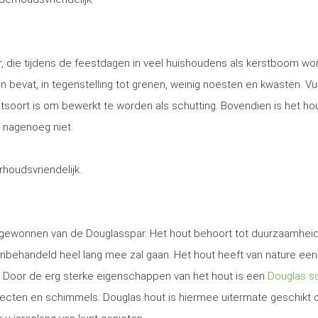
, die tijdens de feestdagen in veel huishoudens als kerstboom wo
 en bevat, in tegenstelling tot grenen, weinig noesten en kwasten. Vu
utsoort is om bewerkt te worden als schutting. Bovendien is het ho
 nagenoeg niet.
erhoudsvriendelijk.
t gewonnen van de Douglasspar. Het hout behoort tot duurzaamhei
nbehandeld heel lang mee zal gaan. Het hout heeft van nature een
. Door de erg sterke eigenschappen van het hout is een
Douglas sc
secten en schimmels. Douglas hout is hiermee uitermate geschikt