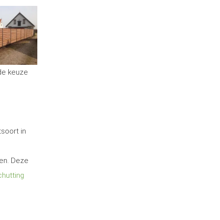
 de keuze
soort in
ten. Deze
hutting