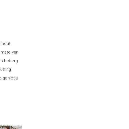
t hout
 mate van
is het erg
utting.
o geniet u