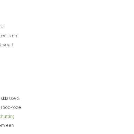
rdt
ren is erg
utsoort
dsklasse 3
 rood-roze
hutting
 om een