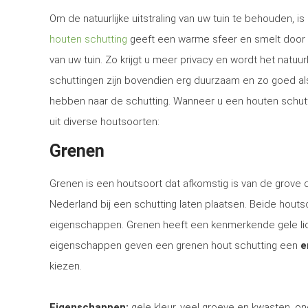
Om de natuurlijke uitstraling van uw tuin te behouden, 
houten schutting
geeft een warme sfeer en smelt door 
van uw tuin. Zo krijgt u meer privacy en wordt het natuur
schuttingen zijn bovendien erg duurzaam en zo goed al
hebben naar de schutting. Wanneer u een houten schuttin
uit diverse houtsoorten:
Grenen
Grenen is een houtsoort dat afkomstig is van de grove
Nederland bij een schutting laten plaatsen. Beide houtsoo
eigenschappen. Grenen heeft een kenmerkende gele lich
eigenschappen geven een grenen hout schutting een
e
kiezen.
Eigenschappen:
gele kleur, veel groeve en kwasten, on