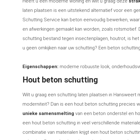
Heeft u een moderne woning en wilt u graag deze
strak
laten plaatsen is een uitstekend alternatief voor een 
Schutting Service kan beton eenvoudig bewerken, waar
en afwerkingen gemaakt kan worden, zoals rotsmotief.
schutting bestand tegen insectenplagen, houtrot, is het 
u geen omkijken naar uw schutting? Een beton schutting
Eigenschappen:
moderne robuuste look, onderhoudsvri
Hout beton schutting
Wilt u graag een schutting laten plaatsen in Hansweert m
moderniteit? Dan is een hout beton schutting precies w
unieke samensmelting
van een beton onderstel en ho
een hout beton schutting in veel verschillende materia
combinatie van materialen krijgt een hout beton schuttin