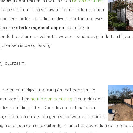
ke stijl
doortrekken in uw tuin? Een
beton schutting
gemetselde muur en geeft uw tuin een moderne touch.
door een beton schutting in diverse beton motieven
 Door de
sterke eigenschappen
is een beton
onderhoudsarm en zal het in weer en wind stevig in de tuin blijven 
 plaatsen is dé oplossing.
j, duurzaam.
et een natuurlijke uitstraling én met een vleugje
at u zoekt. Een
hout beton schutting
is namelijk een
uten schuttingplaten. Door deze combinatie kan
len, structuren en kleuren gecreëerd worden. Door de
g niet alleen een uniek uiterlijk, maar is het bovendien een erg ste