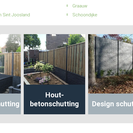
Graauw
n Sint Joosland
Schoondijke
Hout-
utting
betonschutting
Design schut