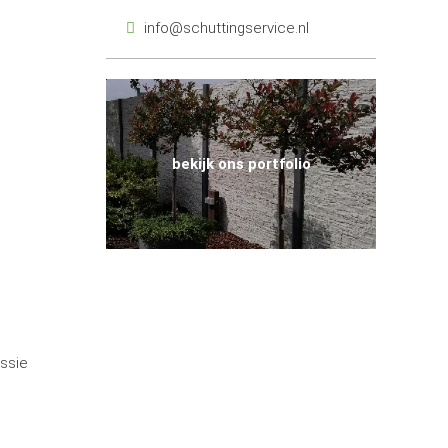
info@schuttingservice.nl
bekijk ons portfolio
assie