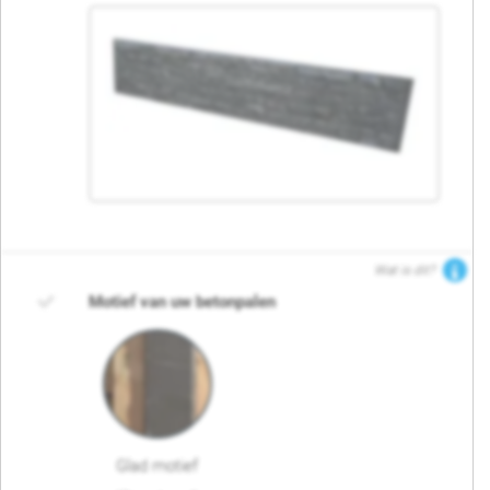
Wat is dit?
Motief van uw betonpalen
Glad motief