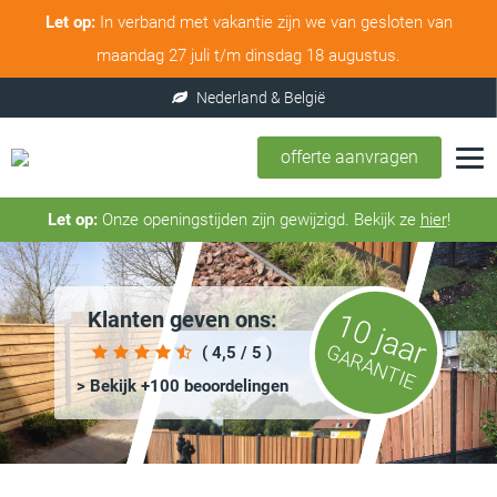
Let op:
In verband met vakantie zijn we van gesloten van
maandag 27 juli t/m dinsdag 18 augustus.
offerte aanvragen
Let op:
Onze openingstijden zijn gewijzigd. Bekijk ze
hier
!
Klanten geven ons:
10 jaar
GARANTIE
( 4,5 / 5 )
> Bekijk +100 beoordelingen