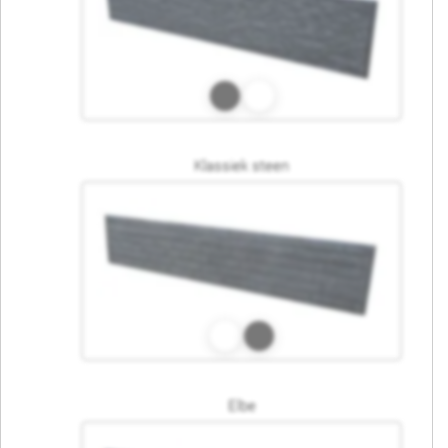
Klassiek steen
Elbe