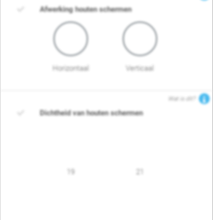
Afwerking houten schermen
Horizontaal
Verticaal
Wat is dit?
Dichtheid van houten schermen
19
21