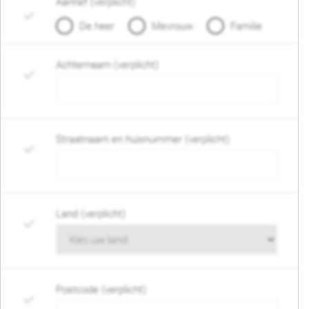
Aanhef (verplicht)
De heer
Mevrouw
Familie
Achternaam (verplicht)
Straatnaam en huisnummer (verplicht)
Land (verplicht)
Postcode (verplicht)