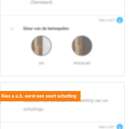
(Standaard)
Wat is dit?
kleur van de betonpalen
wit
Antraciet
03. Detail en afwerking
Selecteer hier de details en afwerking van uw
schuttings.
Wat is dit?