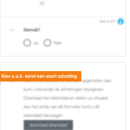
23
Wat is dit?
Siervak?
Ja
Nee
04. Afmetingen
Heeft u uw perceel of tuin zelf opgemeten dan
kunt u hieronder de afmetingen doorgeven.
Download het tekenblad en teken uw situatie.
Aan het einde van dit formulier kunt u dit
tekenblad toevoegen
download tekenblad