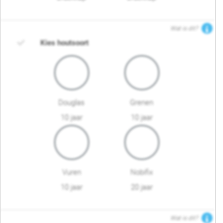
Wat is dit?
Kies houtsoort
Douglas
Grenen
10 jaar
10 jaar
Vuren
Nobifix
10 jaar
20 jaar
Wat is dit?