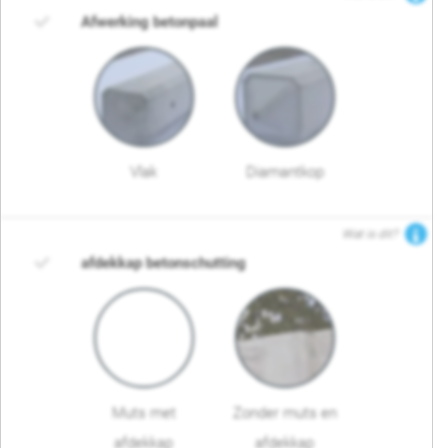
Afwerking betonpaal
Vlak
Diamantkop
Wat is dit?
afdekkap betonschutting
Muts met
Zonder muts en
afdekkap
afdekkap