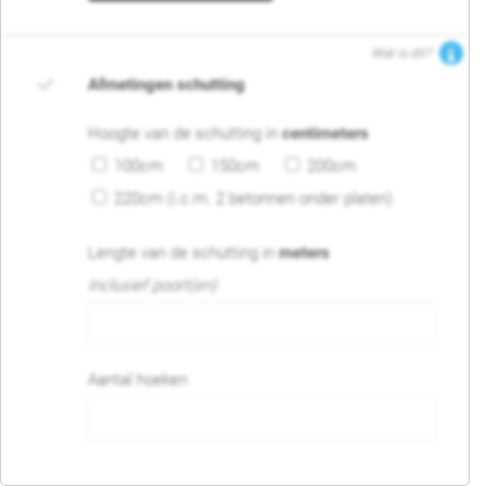
Wat is dit?
Afmetingen schutting
Hoogte van de schutting in
centimeters
100cm
150cm
200cm
220cm (i.c.m. 2 betonnen onder platen)
Lengte van de schutting in
meters
Inclusief poort(en)
Aantal hoeken