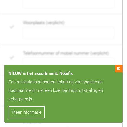
Woonplaats (verplicht)
Telefoonnummer of mobiel nummer (verplicht)
NIEUW in het assortiment: Nobifix
Een revolutionaire houten schutting van ongekende
E-mail adres (verplicht)
duurzaamheid, met een luxe hardhout uitstraling en
scherpe prijs.
Meer informatie
Wanneer mag de schutting geplaatst worden?
(verplicht)