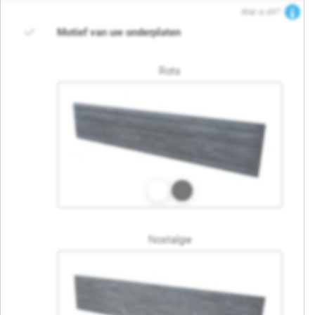
Wat is dit?
Motief van uw onderplaten
Rots
Nostalgie