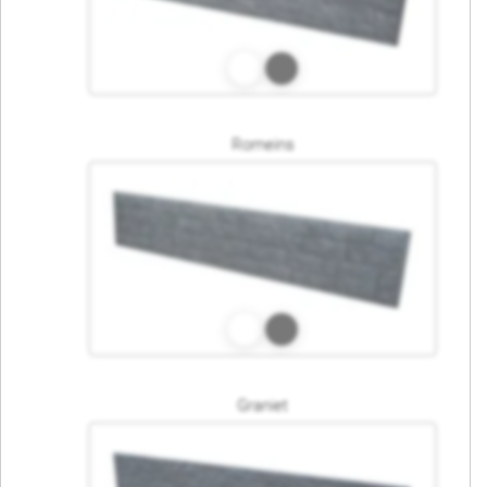
Romeins
Graniet