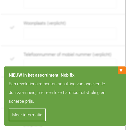
Woonplaats (verplicht)
Telefoonnummer of mobiel nummer (verplicht)
NIEUW in het assortiment: Nobifix
Een revolutionaire houten schutting van ongekende
E-mail adres (verplicht)
duurzaamheid, met een luxe hardhout uitstraling en
scherpe prijs.
Meer informatie
Wanneer mag de schutting geplaatst worden?
(verplicht)