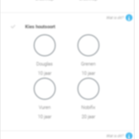
Wat is dit?
Kies houtsoort
Douglas
Grenen
10 jaar
10 jaar
Vuren
Nobifix
10 jaar
20 jaar
Wat is dit?