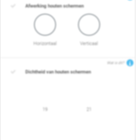
Afwerking houten schermen
Horizontaal
Verticaal
Wat is dit?
Dichtheid van houten schermen
19
21