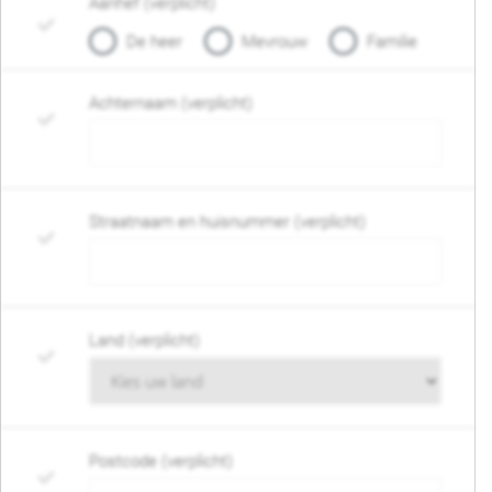
Aanhef (verplicht)
De heer
Mevrouw
Familie
Achternaam (verplicht)
Straatnaam en huisnummer (verplicht)
Land (verplicht)
Postcode (verplicht)