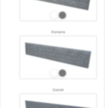
Romeins
Graniet