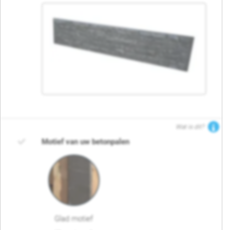
Wat is dit?
Motief van uw betonpalen
Glad motief