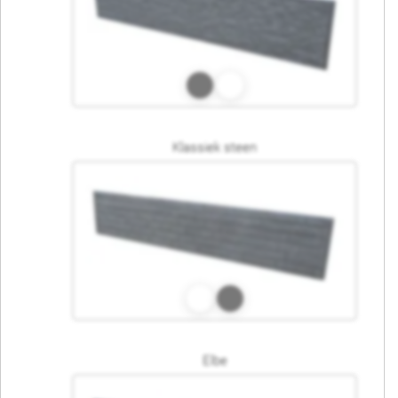
Klassiek steen
Elbe