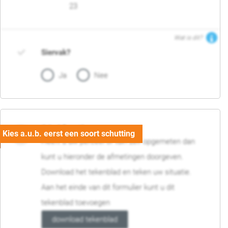
23
Wat is dit?
Siervak?
Ja
Nee
04. Afmetingen
Heeft u uw perceel of tuin zelf opgemeten dan
kunt u hieronder de afmetingen doorgeven.
Download het tekenblad en teken uw situatie.
Aan het einde van dit formulier kunt u dit
tekenblad toevoegen
download tekenblad