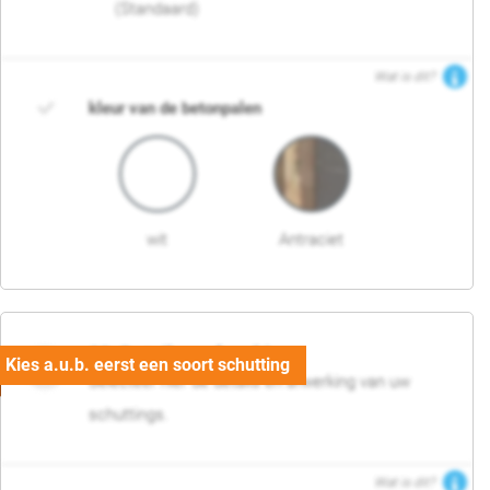
(Standaard)
Wat is dit?
kleur van de betonpalen
wit
Antraciet
03. Detail en afwerking
Selecteer hier de details en afwerking van uw
schuttings.
Wat is dit?