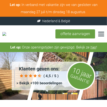
Let op:
In verband met vakantie zijn we van gesloten van
maandag 27 juli t/m dinsdag 18 augustus.
offerte aanvragen
Let op:
Onze openingstijden zijn gewijzigd. Bekijk ze
hier
!
Klanten geven ons:
10 jaar
GARANTIE
( 4,5 / 5 )
> Bekijk +100 beoordelingen