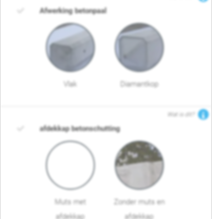
Afwerking betonpaal
Vlak
Diamantkop
Wat is dit?
afdekkap betonschutting
Muts met
Zonder muts en
afdekkap
afdekkap