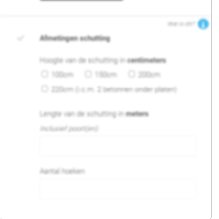
Wat is dit?
Afmetingen schutting
Hoogte van de schutting in
centimeters
100cm
150cm
200cm
220cm (i.c.m. 2 betonnen onder platen)
Lengte van de schutting in
meters
Inclusief poort(en)
Aantal hoeken