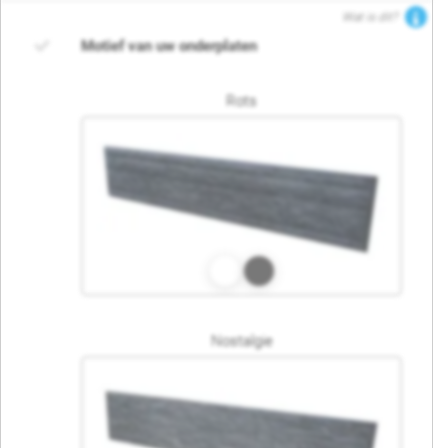
Wat is dit?
Motief van uw onderplaten
Rots
Nostalgie