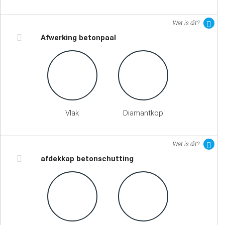
Wat is dit?
Afwerking betonpaal
Vlak
Diamantkop
Wat is dit?
afdekkap betonschutting