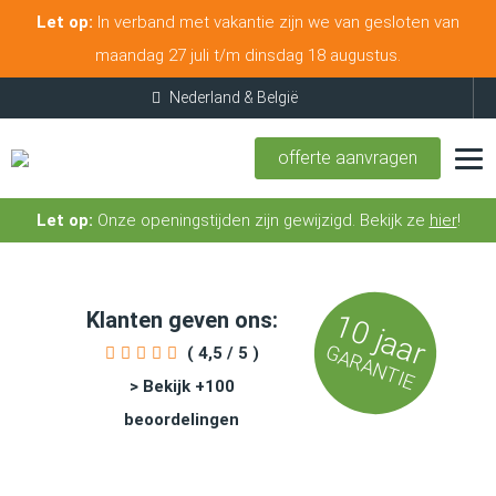
Let op:
In verband met vakantie zijn we van gesloten van
maandag 27 juli t/m dinsdag 18 augustus.
offerte aanvragen
Let op:
Onze openingstijden zijn gewijzigd. Bekijk ze
hier
!
Klanten geven ons:
10 jaar
GARANTIE
( 4,5 / 5 )
> Bekijk +100
beoordelingen