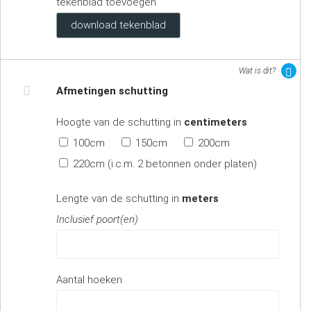
tekenblad toevoegen
download tekenblad
Wat is dit?
Afmetingen schutting
Hoogte van de schutting in
centimeters
100cm
150cm
200cm
220cm (i.c.m. 2 betonnen onder platen)
Lengte van de schutting in
meters
Inclusief poort(en)
Aantal hoeken