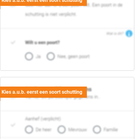
Geef hier aan of u een poort wilt. Een poort in de
schutting is niet verplicht.
Wat is dit?
Wilt u een poort?
Ja
Nee, geen poort
06. Persoonlijke gegevens
Vul hier uw persoonlijke gegevens in..
Aanhef (verplicht)
De heer
Mevrouw
Familie