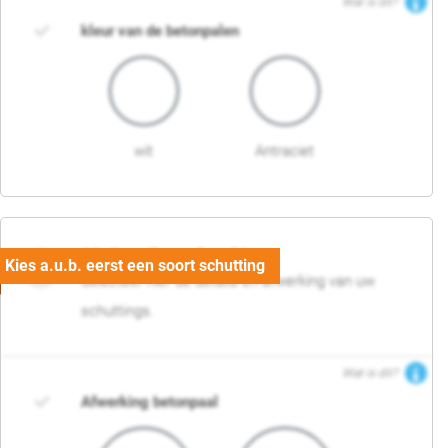
Wat is dit?
kleur van de betonpalen
wit
Antraciet
03. Detail en afwerking
Selecteer hier de details en afwerking van uw
schuttings.
Wat is dit?
Afwerking betonpaal