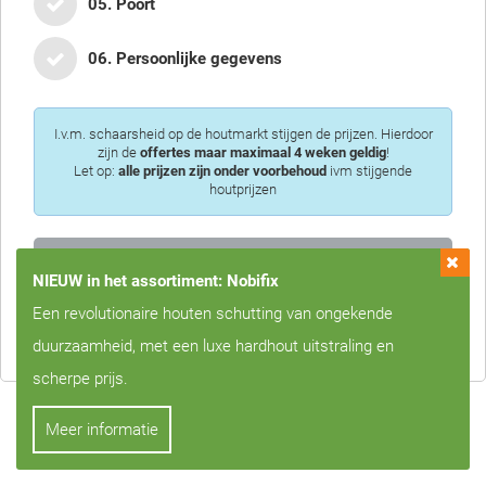
05. Poort
06. Persoonlijke gegevens
I.v.m. schaarsheid op de houtmarkt stijgen de prijzen. Hierdoor
zijn de
offertes maar maximaal 4 weken geldig
!
Let op:
alle prijzen zijn onder voorbehoud
ivm stijgende
houtprijzen
NIEUW in het assortiment: Nobifix
Privacy is voor ons erg belangrijk, we zullen uw gegevens nooit met
Een revolutionaire houten schutting van ongekende
derden delen!
duurzaamheid, met een luxe hardhout uitstraling en
scherpe prijs.
Meer informatie