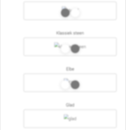
Klassiek steen
Elbe
Glad