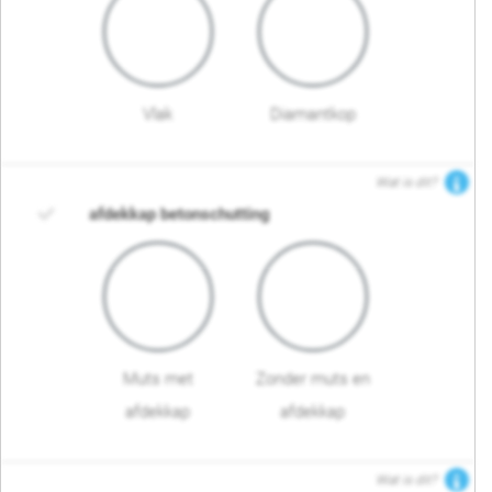
Vlak
Diamantkop
Wat is dit?
afdekkap betonschutting
Muts met
Zonder muts en
afdekkap
afdekkap
Wat is dit?