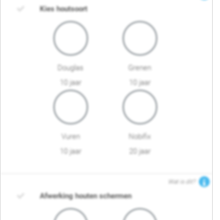
Kies houtsoort
Douglas
Grenen
10 jaar
10 jaar
Vuren
Nobifix
10 jaar
20 jaar
Wat is dit?
Afwerking houten schermen