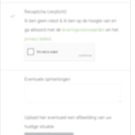
Recaptcha (verplicht)
Ik ben geen robot & Ik ben op de hoogte van en
ga akkoord met de
leveringsvoorwaarden
en het
privacy beleid
.
Eventuele opmerkingen
Upload hier eventueel een afbeelding van uw
huidige situatie