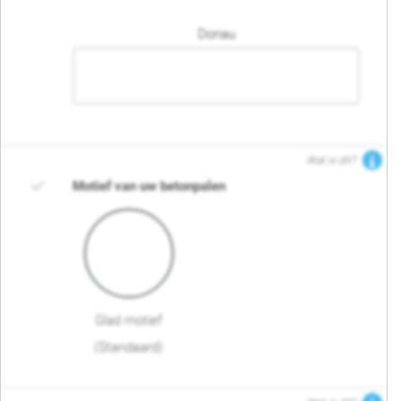
Donau
Wat is dit?
Motief van uw betonpalen
Glad motief
(Standaard)