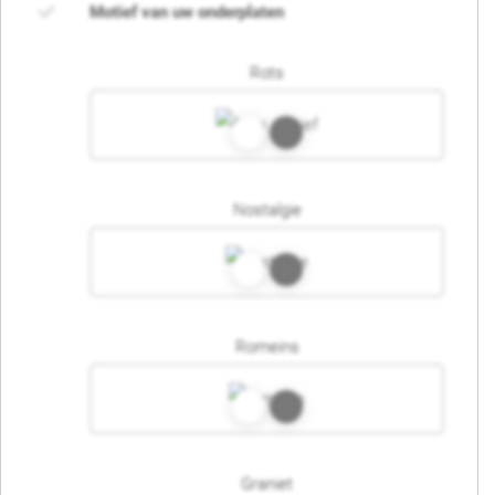
Motief van uw onderplaten
Rots
Nostalgie
Romeins
Graniet