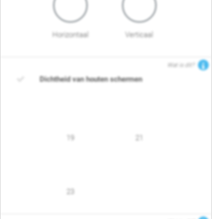
Horizontaal
Verticaal
Wat is dit?
Dichtheid van houten schermen
19
21
23