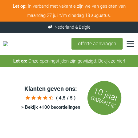
Let op:
In verband met vakantie zijn we van gesloten van
maandag 27 juli t/m dinsdag 18 augustus.
offerte aanvragen
Let op:
Onze openingstijden zijn gewijzigd. Bekijk ze
hier
!
Klanten geven ons:
10 jaar
GARANTIE
( 4,5 / 5 )
> Bekijk +100 beoordelingen