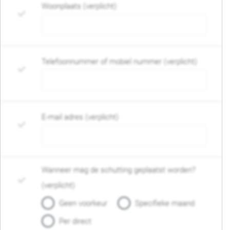
Woonplaats (verplicht)
Telefoonnummer of mobiel nummer (verplicht)
E-mail adres (verplicht)
Wanneer mag de schutting geplaatst worden?
(verplicht)
Geen voorkeur
Specifieke maand
Per direct