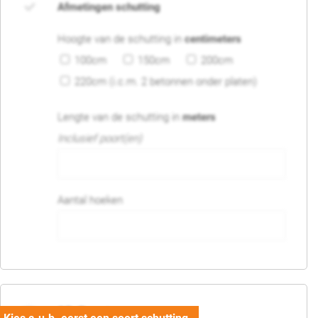
Afmetingen schutting
Hoogte van de schutting in
centimeters
100cm
150cm
200cm
220cm (i.c.m. 2 betonnen onder platen)
Lengte van de schutting in
meters
Inclusief poort(en)
Aantal hoeken
05. Poort