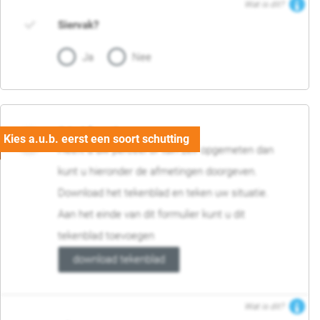
Wat is dit?
Siervak?
Ja
Nee
04. Afmetingen
Heeft u uw perceel of tuin zelf opgemeten dan
kunt u hieronder de afmetingen doorgeven.
Download het tekenblad en teken uw situatie.
Aan het einde van dit formulier kunt u dit
tekenblad toevoegen
download tekenblad
Wat is dit?