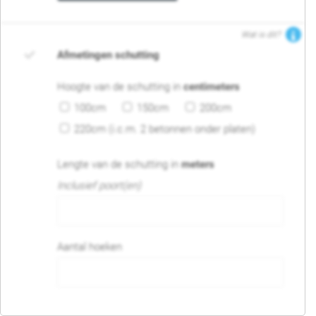
Wat is dit?
Afmetingen schutting
Hoogte van de schutting in
centimeters
100cm
150cm
200cm
220cm (i.c.m. 2 betonnen onder platen)
Lengte van de schutting in
meters
Inclusief poort(en)
Aantal hoeken