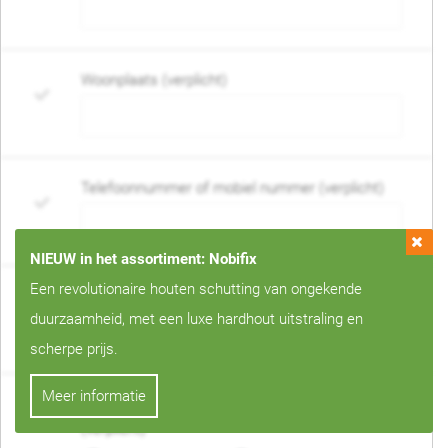
Woonplaats (verplicht)
Telefoonnummer of mobiel nummer (verplicht)
NIEUW in het assortiment: Nobifix
Een revolutionaire houten schutting van ongekende
E-mail adres (verplicht)
duurzaamheid, met een luxe hardhout uitstraling en
scherpe prijs.
Meer informatie
Wanneer mag de schutting geplaatst worden?
(verplicht)