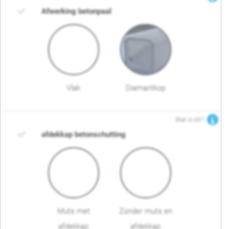
Afwerking betonpaal
Vlak
Diamantkop
Wat is dit?
afdekkap betonschutting
Muts met
Zonder muts en
afdekkap
afdekkap