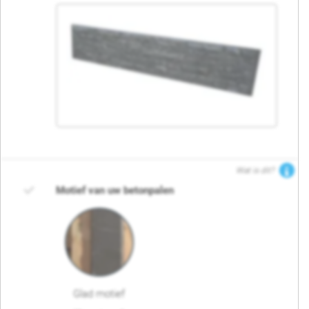
Wat is dit?
Motief van uw betonpalen
Glad motief