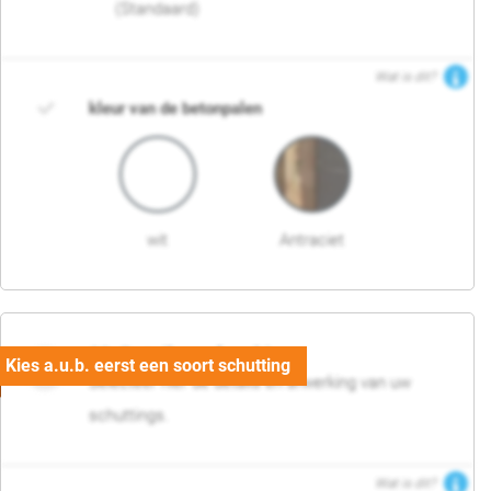
(Standaard)
Wat is dit?
kleur van de betonpalen
wit
Antraciet
03. Detail en afwerking
Selecteer hier de details en afwerking van uw
schuttings.
Wat is dit?