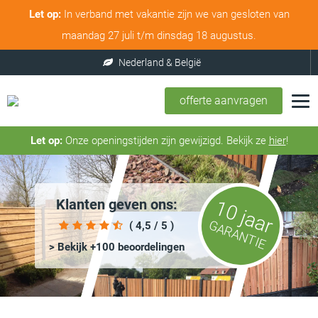
Let op:
In verband met vakantie zijn we van gesloten van
maandag 27 juli t/m dinsdag 18 augustus.
offerte aanvragen
Let op:
Onze openingstijden zijn gewijzigd. Bekijk ze
hier
!
Klanten geven ons:
10 jaar
GARANTIE
( 4,5 / 5 )
> Bekijk +100 beoordelingen