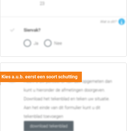
23
Wat is dit?
Siervak?
Ja
Nee
04. Afmetingen
Heeft u uw perceel of tuin zelf opgemeten dan
kunt u hieronder de afmetingen doorgeven.
Download het tekenblad en teken uw situatie.
Aan het einde van dit formulier kunt u dit
tekenblad toevoegen
download tekenblad