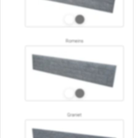
Romeins
Graniet