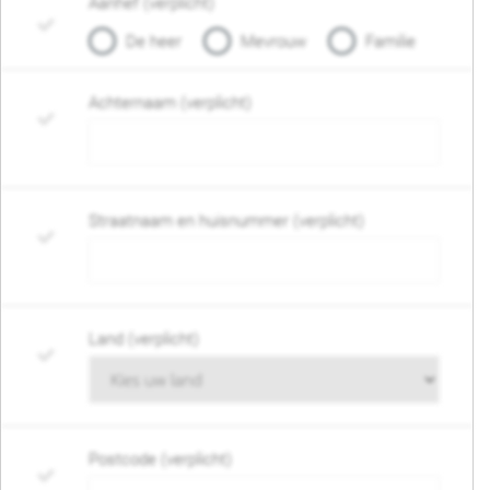
Aanhef (verplicht)
De heer
Mevrouw
Familie
Achternaam (verplicht)
Straatnaam en huisnummer (verplicht)
Land (verplicht)
Postcode (verplicht)