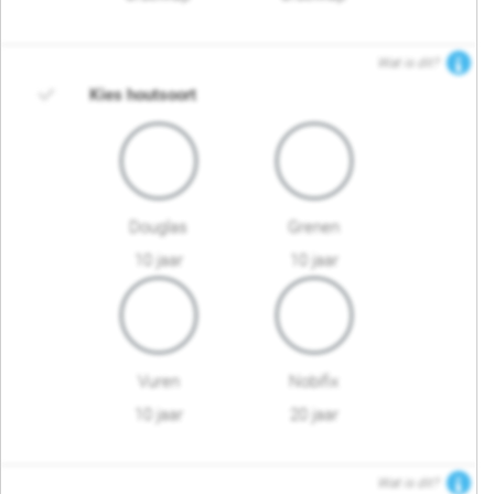
Wat is dit?
Kies houtsoort
Douglas
Grenen
10 jaar
10 jaar
Vuren
Nobifix
10 jaar
20 jaar
Wat is dit?