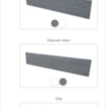
Klassiek steen
Elbe