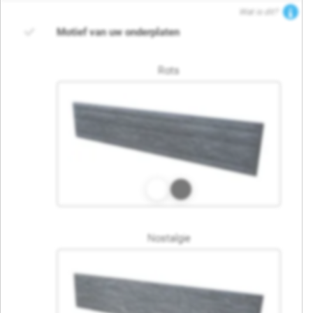
Wat is dit?
Motief van uw onderplaten
Rots
Nostalgie