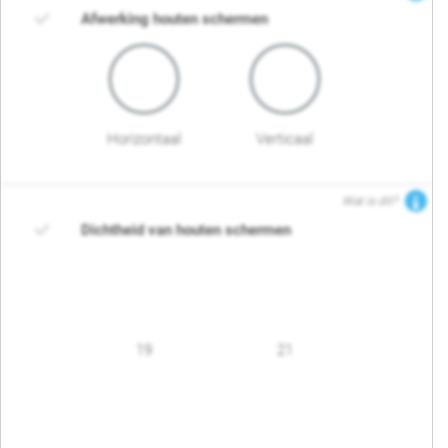
Afwerking houten schermen
Horizontaal
Verticaal
Wat is dit?
Dichtheid van houten schermen
19
21