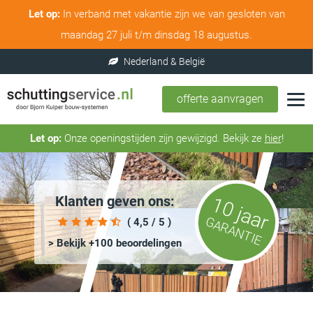
Let op:
In verband met vakantie zijn we van gesloten van
maandag 27 juli t/m dinsdag 18 augustus.
offerte aanvragen
Let op:
Onze openingstijden zijn gewijzigd. Bekijk ze
hier
!
Klanten geven ons:
10 jaar
GARANTIE
( 4,5 / 5 )
> Bekijk +100 beoordelingen