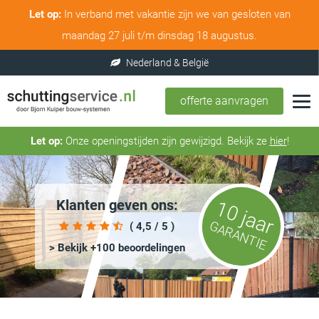
Let op:
In verband met vakantie zijn we van gesloten van
maandag 27 juli t/m dinsdag 18 augustus.
offerte aanvragen
Let op:
Onze openingstijden zijn gewijzigd. Bekijk ze
hier
!
Klanten geven ons:
10 jaar
GARANTIE
( 4,5 / 5 )
> Bekijk +100 beoordelingen