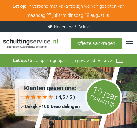
Let op:
In verband met vakantie zijn we van gesloten van
maandag 27 juli t/m dinsdag 18 augustus.
offerte aanvragen
Let op:
Onze openingstijden zijn gewijzigd. Bekijk ze
hier
!
Klanten geven ons:
10 jaar
GARANTIE
( 4,5 / 5 )
> Bekijk +100 beoordelingen