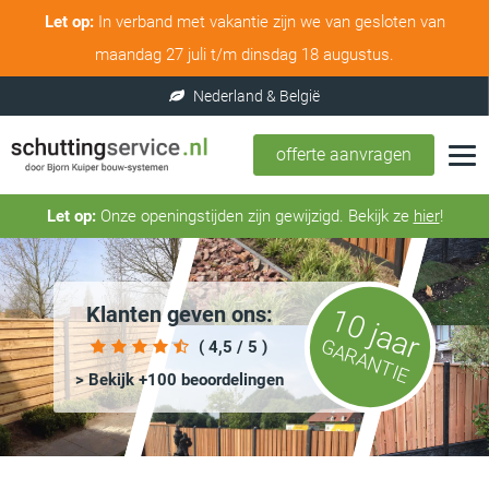
Let op:
In verband met vakantie zijn we van gesloten van
maandag 27 juli t/m dinsdag 18 augustus.
offerte aanvragen
Let op:
Onze openingstijden zijn gewijzigd. Bekijk ze
hier
!
Klanten geven ons:
10 jaar
GARANTIE
( 4,5 / 5 )
> Bekijk +100 beoordelingen