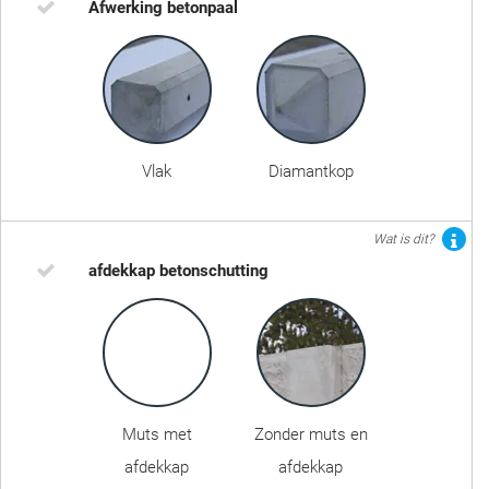
Afwerking betonpaal
Vlak
Diamantkop
Wat is dit?
afdekkap betonschutting
Muts met
Zonder muts en
afdekkap
afdekkap