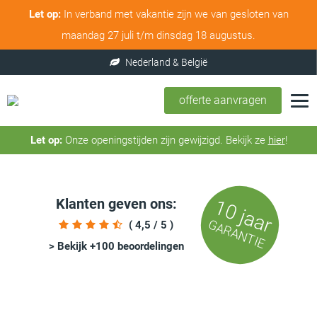
Let op:
In verband met vakantie zijn we van gesloten van
maandag 27 juli t/m dinsdag 18 augustus.
offerte aanvragen
Let op:
Onze openingstijden zijn gewijzigd. Bekijk ze
hier
!
Klanten geven ons:
10 jaar
GARANTIE
( 4,5 / 5 )
> Bekijk +100 beoordelingen