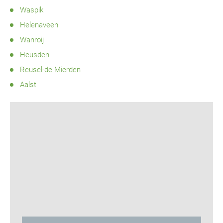
Waspik
Helenaveen
Wanroij
Heusden
Reusel-de Mierden
Aalst