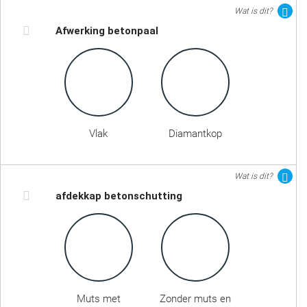
Wat is dit?
Afwerking betonpaal
Vlak
Diamantkop
Wat is dit?
afdekkap betonschutting
Muts met
Zonder muts en