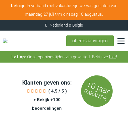
Let op:
In verband met vakantie zijn we van gesloten van
maandag 27 juli t/m dinsdag 18 augustus.
offerte aanvragen
Let op:
Onze openingstijden zijn gewijzigd. Bekijk ze
hier
!
Klanten geven ons:
10 jaar
GARANTIE
( 4,5 / 5 )
> Bekijk +100
beoordelingen