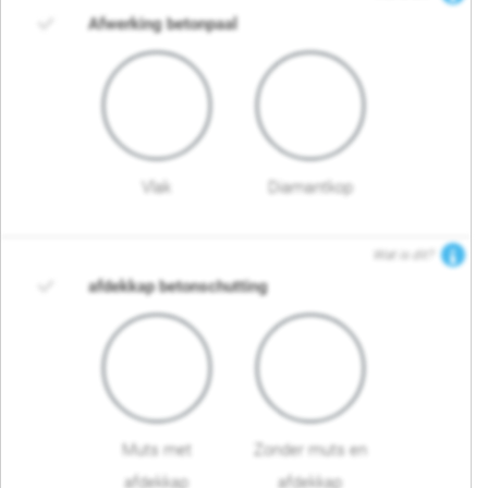
Afwerking betonpaal
Vlak
Diamantkop
Wat is dit?
afdekkap betonschutting
Muts met
Zonder muts en
afdekkap
afdekkap