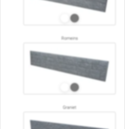
Romeins
Graniet