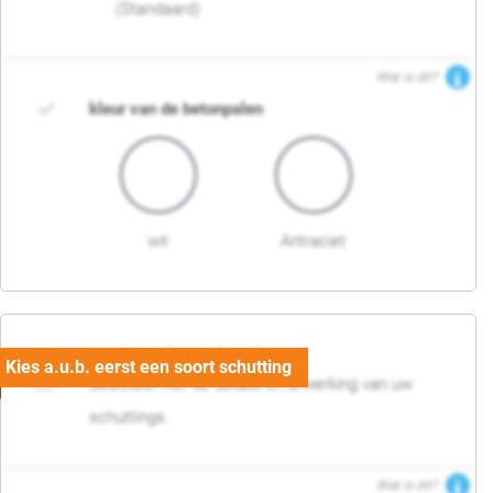
(Standaard)
Wat is dit?
kleur van de betonpalen
wit
Antraciet
03. Detail en afwerking
Selecteer hier de details en afwerking van uw
schuttings.
Wat is dit?