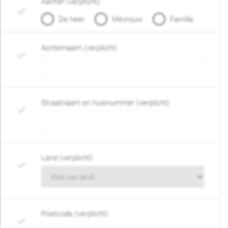
Aanhef (verplicht)
De heer
Mevrouw
Familie
Achternaam (verplicht)
Straatnaam en huisnummer (verplicht)
Land (verplicht)
Postcode (verplicht)