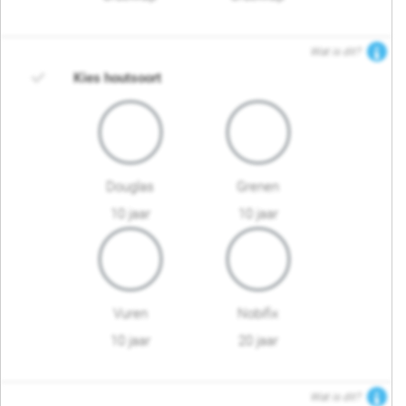
Wat is dit?
Kies houtsoort
Douglas
Grenen
10 jaar
10 jaar
Vuren
Nobifix
10 jaar
20 jaar
Wat is dit?