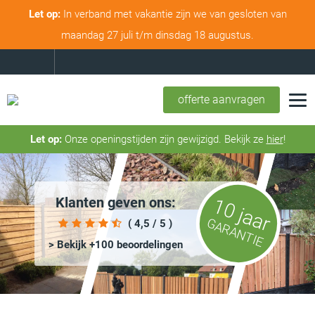
Let op:
In verband met vakantie zijn we van gesloten van
maandag 27 juli t/m dinsdag 18 augustus.
offerte aanvragen
Let op:
Onze openingstijden zijn gewijzigd. Bekijk ze
hier
!
Klanten geven ons:
10 jaar
GARANTIE
( 4,5 / 5 )
> Bekijk +100 beoordelingen