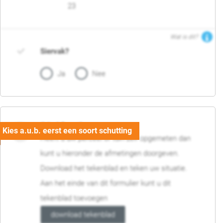
23
Wat is dit?
Siervak?
Ja
Nee
04. Afmetingen
Heeft u uw perceel of tuin zelf opgemeten dan
kunt u hieronder de afmetingen doorgeven.
Download het tekenblad en teken uw situatie.
Aan het einde van dit formulier kunt u dit
tekenblad toevoegen
download tekenblad