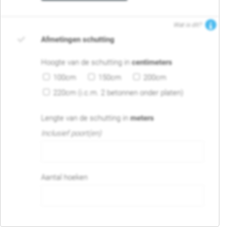
Wat is dit?
Afmetingen schutting
Hoogte van de schutting in
centimeters
100cm
150cm
200cm
220cm (i.c.m. 2 betonnen onder platen)
Lengte van de schutting in
meters
Inclusief poort(en)
Aantal hoeken