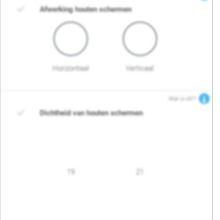
Afwerking houten schermen
Horizontaal
Verticaal
Wat is dit?
Dichtheid van houten schermen
19
21