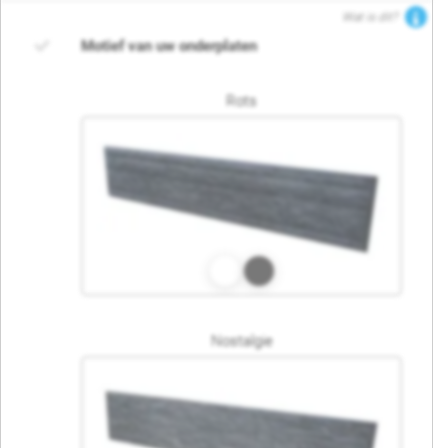
Wat is dit?
Motief van uw onderplaten
Rots
Nostalgie