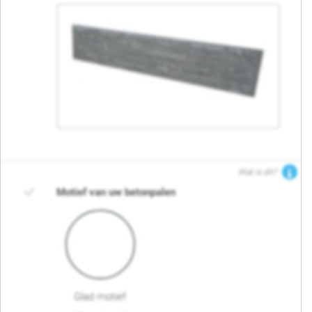
Wat is dit?
Motief van uw betonpalen
Glad motief