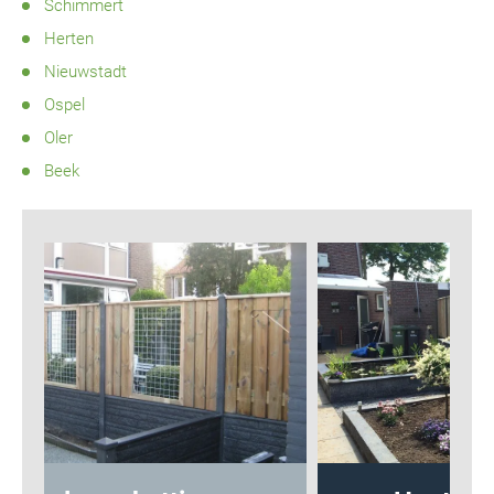
Schimmert
Herten
Nieuwstadt
Ospel
Oler
Beek