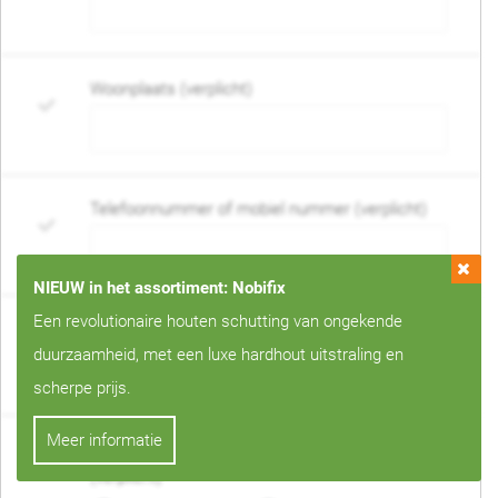
Woonplaats (verplicht)
Telefoonnummer of mobiel nummer (verplicht)
NIEUW in het assortiment: Nobifix
Een revolutionaire houten schutting van ongekende
E-mail adres (verplicht)
duurzaamheid, met een luxe hardhout uitstraling en
scherpe prijs.
Meer informatie
Wanneer mag de schutting geplaatst worden?
(verplicht)