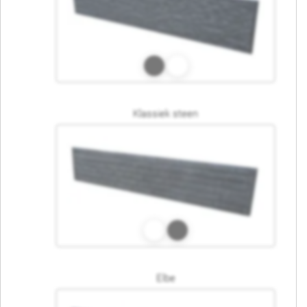
Klassiek steen
Elbe