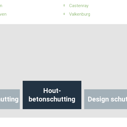
m
Castenray
ven
Valkenburg
Hout-
utting
betonschutting
Design schut