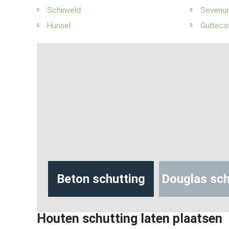
Schinveld
Sevenu
Hunsel
Gutteco
hutting
Beton schutting
Douglas sch
Houten schutting laten plaatsen