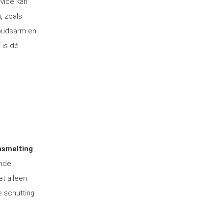
rvice kan
, zoals
houdsarm en
 is dé
nsmelting
ende
et alleen
e schutting