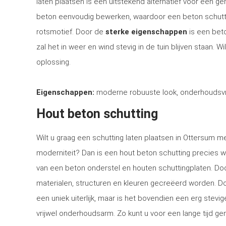
laten plaatsen is een uitstekend alternatief voor een 
beton eenvoudig bewerken, waardoor een beton schutti
rotsmotief. Door de
sterke eigenschappen
is een bet
zal het in weer en wind stevig in de tuin blijven staan. 
oplossing.
Eigenschappen:
moderne robuuste look, onderhoudsvri
Hout beton schutting
Wilt u graag een schutting laten plaatsen in Ottersum me
moderniteit? Dan is een hout beton schutting precies w
van een beton onderstel en houten schuttingplaten. Doo
materialen, structuren en kleuren gecreëerd worden. Doo
een uniek uiterlijk, maar is het bovendien een erg stev
vrijwel onderhoudsarm. Zo kunt u voor een lange tijd gen