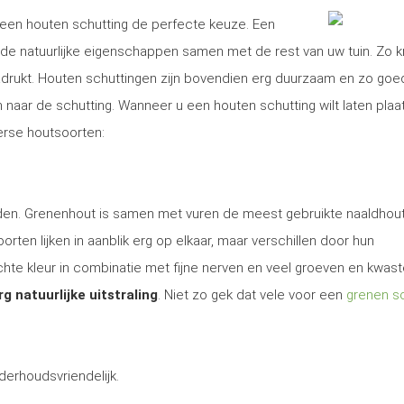
is een houten schutting de perfecte keuze. Een
e natuurlijke eigenschappen samen met de rest van uw tuin. Zo kr
nadrukt. Houten schuttingen zijn bovendien erg duurzaam en zo goe
aar de schutting. Wanneer u een houten schutting wilt laten plaa
verse houtsoorten:
 den. Grenenhout is samen met vuren de meest gebruikte naaldhout
rten lijken in aanblik erg op elkaar, maar verschillen door hun
te kleur in combinatie met fijne nerven en veel groeven en kwas
rg natuurlijke uitstraling
. Niet zo gek dat vele voor een
grenen sc
derhoudsvriendelijk.