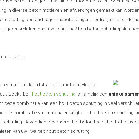
gemetselde muur en geeft uw tuin een moderne touch. Schutting Se
ng in diverse beton motieven en afwerkingen gemaakt kan worden
on schutting bestand tegen insectenplagen, houtrot, is het onder
Wilt u geen omkijken naar uw schutting? Een beton schutting plaatsen
j, duurzaam.
t een natuurlijke uitstraling én met een vleugje
at u zoekt. Een
hout beton schutting
is namelijk een
unieke same
r deze combinatie kan een hout beton schutting in veel verschill
r de combinatie van materialen krijgt een hout beton schutting ni
ige schutting. Bovendien beschermt het beton tegen houtrot en is d
ieten van uw kwaliteit hout beton schutting.