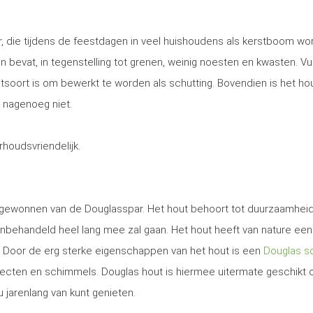
, die tijdens de feestdagen in veel huishoudens als kerstboom wo
 en bevat, in tegenstelling tot grenen, weinig noesten en kwasten. Vu
utsoort is om bewerkt te worden als schutting. Bovendien is het ho
 nagenoeg niet.
erhoudsvriendelijk.
t gewonnen van de Douglasspar. Het hout behoort tot duurzaamhei
nbehandeld heel lang mee zal gaan. Het hout heeft van nature een
. Door de erg sterke eigenschappen van het hout is een
Douglas sc
secten en schimmels. Douglas hout is hiermee uitermate geschikt
u jarenlang van kunt genieten.