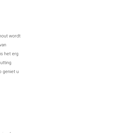
 hout wordt
van
is het erg
utting.
o geniet u