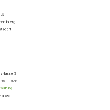
rdt
ren is erg
utsoort
dsklasse 3
 rood-roze
hutting
 om een