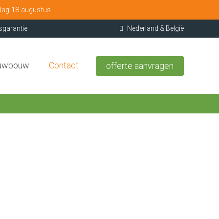
dag 18 augustus.
sgarantie
Nederland & België
uwbouw
Contact
offerte aanvragen