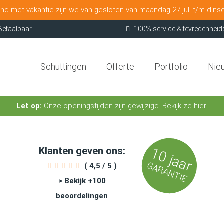
nd met vakantie zijn we van gesloten van maandag 27 juli t/m dins
Betaalbaar
100% service & tevredenheid
Schuttingen
Offerte
Portfolio
Nie
Let op:
Onze openingstijden zijn gewijzigd. Bekijk ze
hier
!
Klanten geven ons:
10 jaar
GARANTIE
( 4,5 / 5 )
> Bekijk +100
beoordelingen