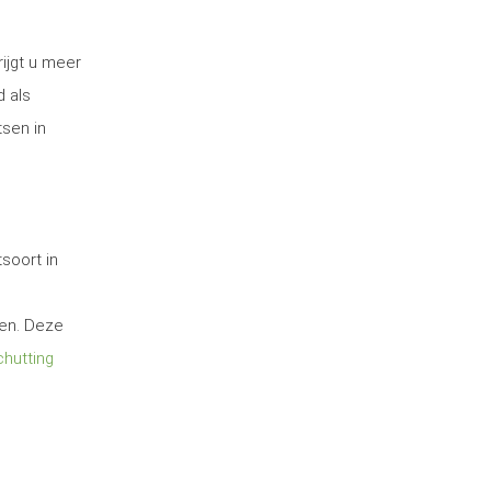
ijgt u meer
d als
tsen in
soort in
ten. Deze
hutting