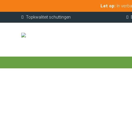
Let op:
In verba
Topkwaliteit schuttingen