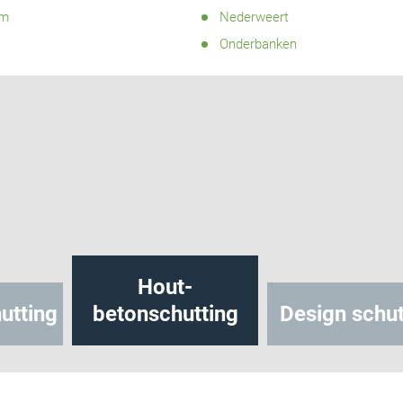
um
Nederweert
Onderbanken
Hout-
utting
betonschutting
Design schut