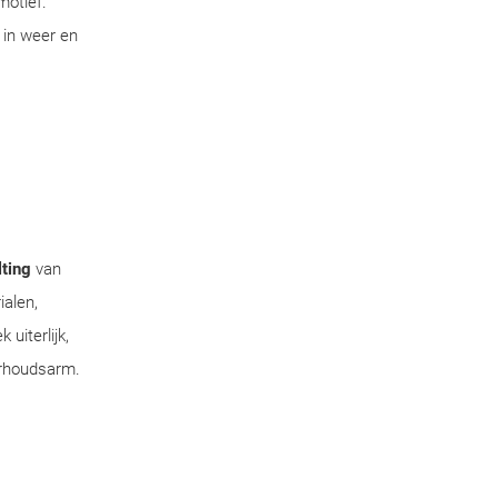
motief.
 in weer en
ting
van
ialen,
uiterlijk,
erhoudsarm.