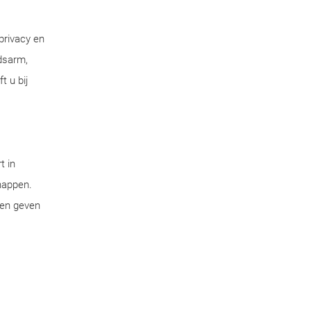
privacy en
dsarm,
t u bij
t in
chappen.
pen geven