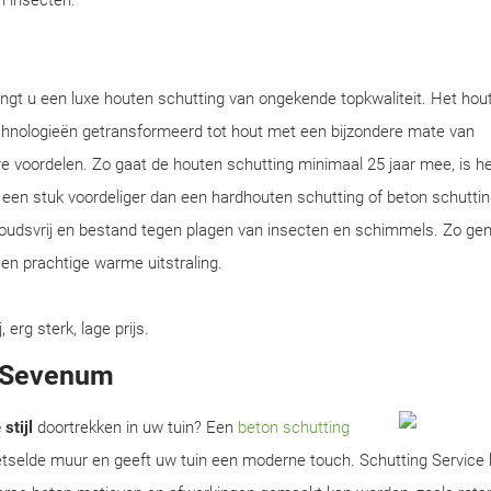
en insecten.
ngt u een luxe houten schutting van ongekende topkwaliteit. Het hou
chnologieën getransformeerd tot hout met een bijzondere mate van
e voordelen. Zo gaat de houten schutting minimaal 25 jaar mee, is he
en een stuk voordeliger dan een hardhouten schutting of beton schuttin
houdsvrij en bestand tegen plagen van insecten en schimmels. Zo gen
en prachtige warme uitstraling.
rg sterk, lage prijs.
n Sevenum
stijl
doortrekken in uw tuin? Een
beton schutting
metselde muur en geeft uw tuin een moderne touch. Schutting Service