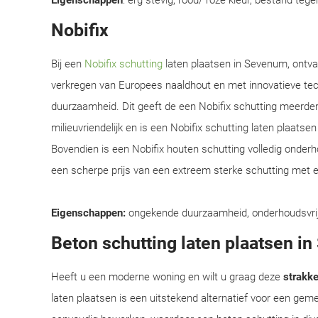
Eigenschappen
: erg stevig, rood/ roze kleur, bestand teg
Nobifix
Bij een
Nobifix schutting
laten plaatsen in Sevenum, ontva
verkregen van Europees naaldhout en met innovatieve te
duurzaamheid. Dit geeft de een Nobifix schutting meerder
milieuvriendelijk en is een Nobifix schutting laten plaats
Bovendien is een Nobifix houten schutting volledig onder
een scherpe prijs van een extreem sterke schutting met e
Eigenschappen:
ongekende duurzaamheid, onderhoudsvrij, e
Beton schutting laten plaatsen i
Heeft u een moderne woning en wilt u graag deze
strakke 
laten plaatsen is een uitstekend alternatief voor een ge