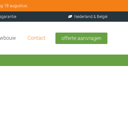
ag 18 augustus.
sgarantie
Nederland & België
uwbouw
Contact
offerte aanvragen