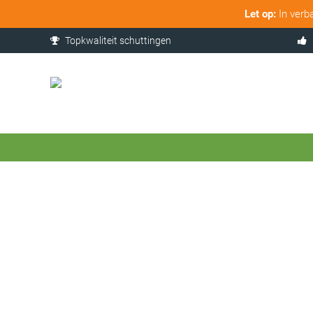
Let op:
In verb
Topkwaliteit schuttingen