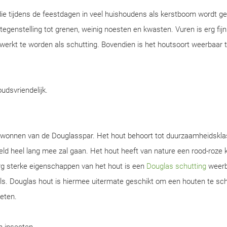
ie tijdens de feestdagen in veel huishoudens als kerstboom wordt ge
n tegenstelling tot grenen, weinig noesten en kwasten. Vuren is erg fijn
werkt te worden als schutting. Bovendien is het houtsoort weerbaar 
oudsvriendelijk.
gewonnen van de Douglasspar. Het hout behoort tot duurzaamheidskla
d heel lang mee zal gaan. Het hout heeft van nature een rood-roze k
rg sterke eigenschappen van het hout is een
Douglas schutting
weerb
s. Douglas hout is hiermee uitermate geschikt om een houten te sch
ieten.