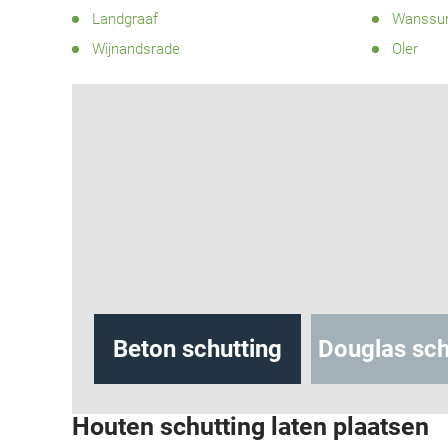
Landgraaf
Wanss
Wijnandsrade
Oler
hutting
Beton schutting
Douglas sch
Houten schutting laten plaatsen