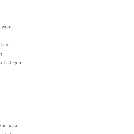
t wordt
t erg
g.
iet u tegen
 kan beton