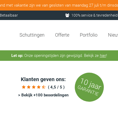
and met vakantie zijn we van gesloten van maandag 27 juli t/m dinsd
Betaalbaar
100% service & tevredenheid
Schuttingen
Offerte
Portfolio
Nie
Let op:
Onze openingstijden zijn gewijzigd. Bekijk ze
hier
!
Klanten geven ons:
10 jaar
GARANTIE
( 4,5 / 5 )
> Bekijk +100 beoordelingen