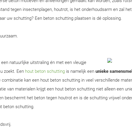
erse beton motieven en afwerkingen gemaakt kan worden, zoals rots
tand tegen insectenplagen, houtrot, is het onderhoudsarm en zal het
 naar uw schutting? Een beton schutting plaatsen is dé oplossing.
duurzaam.
een natuurlijke uitstraling én met een vleugje
 u zoekt. Een
hout beton schutting
is namelijk een
unieke samensmel
 combinatie kan een hout beton schutting in veel verschillende mater
 van materialen krijgt een hout beton schutting niet alleen een uniek 
en beschermt het beton tegen houtrot en is de schutting vrijwel ond
ut beton schutting.
dsvrij.