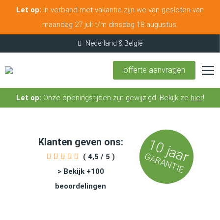
Let op:
In verband met vakantie zijn we van gesloten van
maandag 27 juli t/m dinsdag 18 augustus.
offerte aanvragen
Let op:
Onze openingstijden zijn gewijzigd. Bekijk ze
hier
!
Klanten geven ons:
10 jaar
GARANTIE
( 4,5 / 5 )
> Bekijk +100
beoordelingen