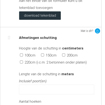
Aan het einde van dit formulier kunt u dit
tekenblad toevoegen
download tekenblad
Wat is dit?
Afmetingen schutting
Hoogte van de schutting in
centimeters
100cm
150cm
200cm
220cm (i.c.m. 2 betonnen onder platen)
Lengte van de schutting in
meters
Inclusief poort(en)
Aantal hoeken