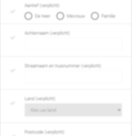
Aanhef (verplicht)
De heer
Mevrouw
Familie
Achternaam (verplicht)
Straatnaam en huisnummer (verplicht)
Land (verplicht)
Postcode (verplicht)