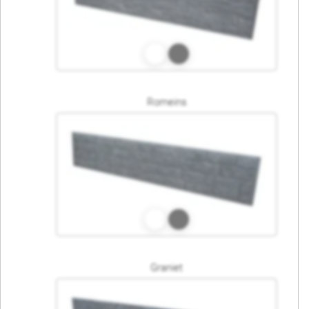
Romeins
Graniet