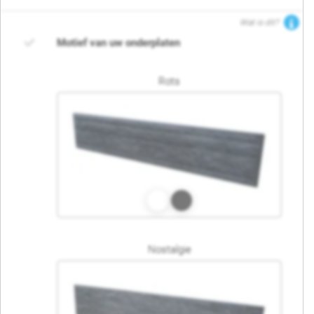
Wat is dit?
Motief van uw onderplaten
Rots
Nostalgie