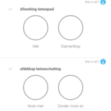
Wat is dit?
Afwerking betonpaal
Vlak
Diamantkop
Wat is dit?
afdekkap betonschutting
Muts met
Zonder muts en