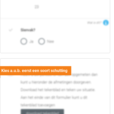
23
Wat is dit?
Siervak?
Ja
Nee
04. Afmetingen
Heeft u uw perceel of tuin zelf opgemeten dan
kunt u hieronder de afmetingen doorgeven.
Download het tekenblad en teken uw situatie.
Aan het einde van dit formulier kunt u dit
tekenblad toevoegen
download tekenblad