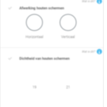
Wat is dit?
Afwerking houten schermen
Horizontaal
Verticaal
Wat is dit?
Dichtheid van houten schermen
19
21