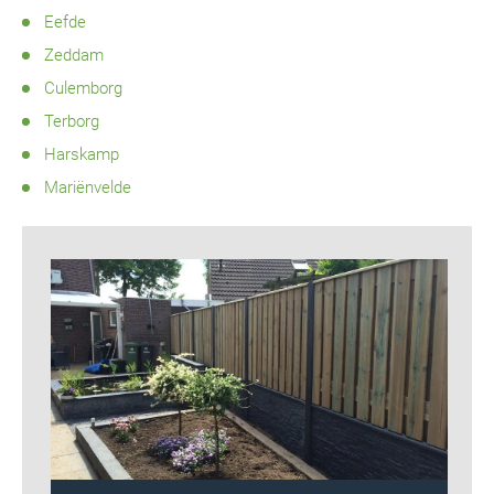
Eefde
Zeddam
Culemborg
Terborg
Harskamp
Mariënvelde