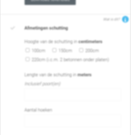
Wat is dit?
Afmetingen schutting
Hoogte van de schutting in
centimeters
100cm
150cm
200cm
220cm (i.c.m. 2 betonnen onder platen)
Lengte van de schutting in
meters
Inclusief poort(en)
Aantal hoeken