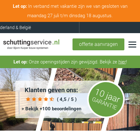
Let op:
In verband met vakantie zijn we van gesloten van
maandag 27 juli t/m dinsdag 18 augustus.
Nederland & België
offerte aanvragen
Let op:
Onze openingstijden zijn gewijzigd. Bekijk ze
hier
!
Klanten geven ons:
10 jaar
GARANTIE
( 4,5 / 5 )
> Bekijk +100 beoordelingen