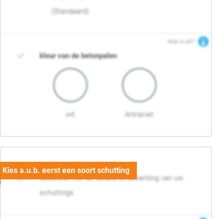
(Standaard)
Wat is dit?
kleur van de betonpalen
wit
Antraciet
03. Detail en afwerking
Selecteer hier de details en afwerking van uw
schuttings.