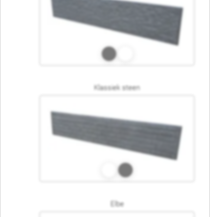
Klassiek steen
Elbe