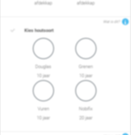
afdekkap
afdekkap
Wat is dit?
Kies houtsoort
Douglas
Grenen
10 jaar
10 jaar
Vuren
Nobifix
10 jaar
20 jaar