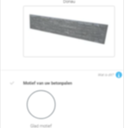
Donau
Wat is dit?
Motief van uw betonpalen
Glad motief