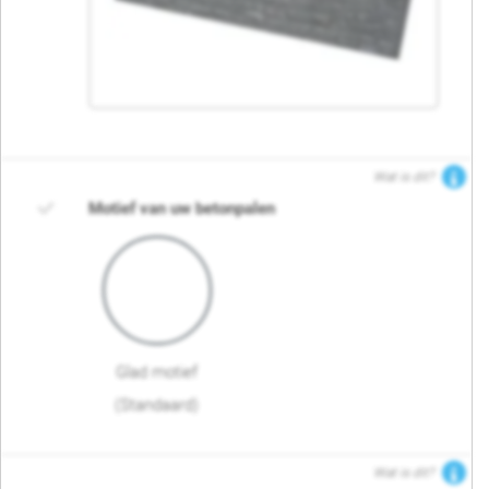
Wat is dit?
Motief van uw betonpalen
Glad motief
(Standaard)
Wat is dit?