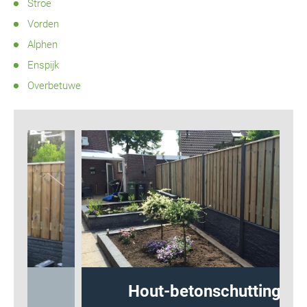
Stroe
Vorden
Alphen
Enspijk
Overbetuwe
Hout-betonschutting