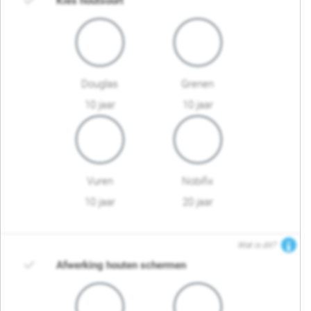
Kies houtsoort
Douglas
Grenen
10 jaar
10 jaar
Vuren
Nobifix
10 jaar
20 jaar
Wat is dit?
Afwerking houten schermen