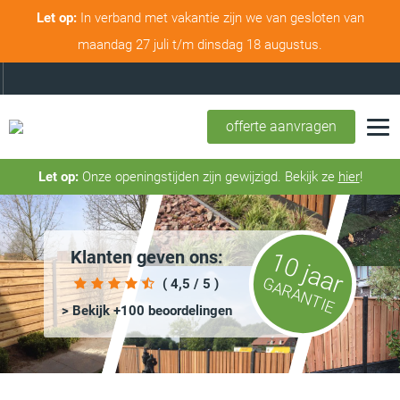
Let op:
In verband met vakantie zijn we van gesloten van
maandag 27 juli t/m dinsdag 18 augustus.
offerte aanvragen
Let op:
Onze openingstijden zijn gewijzigd. Bekijk ze
hier
!
Klanten geven ons:
10 jaar
GARANTIE
( 4,5 / 5 )
> Bekijk +100 beoordelingen