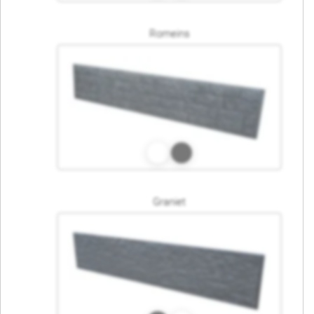
Romeins
Graniet