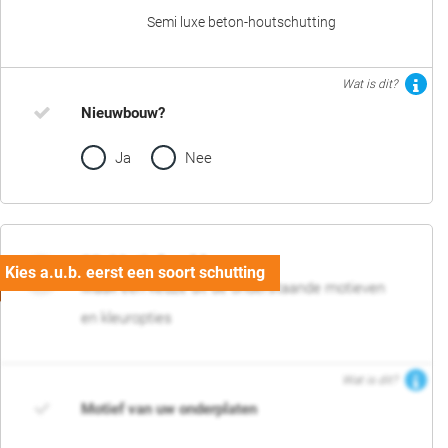
Semi luxe beton-houtschutting
Wat is dit?
Nieuwbouw?
Ja
Nee
02. Motief en kleur
Maak een keuze uit de onderstaande motieven
en kleuropties
Wat is dit?
Motief van uw onderplaten