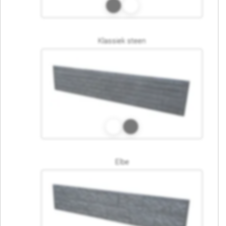
Klassiek steen
Elbe