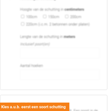
Hoogte van de schutting in
centimeters
100cm
150cm
200cm
220cm (i.c.m. 2 betonnen onder platen)
Lengte van de schutting in
meters
Inclusief poort(en)
Aantal hoeken
05. Poort
Geef hier aan of u een poort wilt. Een poort in de