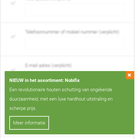
Telefoonnummer of mobiel nummer (verplicht)
E-mail adres (verplicht)
NIEUW in het assortiment: Nobifix
Een revolutionaire houten schutting van ongekende
Wanneer mag de schutting geplaatst worden?
duurzaamheid, met een luxe hardhout uitstraling en
(verplicht)
scherpe prijs.
Geen voorkeur
Specifieke maand
Meer informatie
Per direct