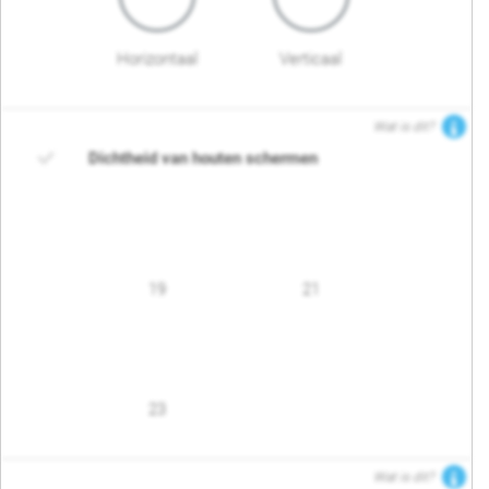
Horizontaal
Verticaal
Wat is dit?
Dichtheid van houten schermen
19
21
23
Wat is dit?