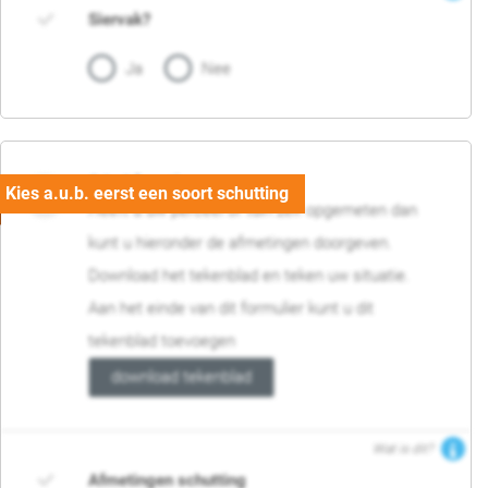
Siervak?
Ja
Nee
04. Afmetingen
Heeft u uw perceel of tuin zelf opgemeten dan
kunt u hieronder de afmetingen doorgeven.
Download het tekenblad en teken uw situatie.
Aan het einde van dit formulier kunt u dit
tekenblad toevoegen
download tekenblad
Wat is dit?
Afmetingen schutting