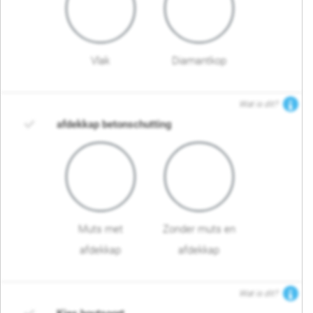
Vlak
Diamantkop
Wat is dit?
afdekkap betonschutting
Muts met
Zonder muts en
afdekkap
afdekkap
Wat is dit?