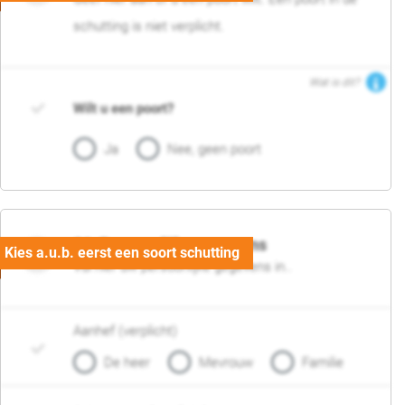
schutting is niet verplicht.
Wat is dit?
Wilt u een poort?
Ja
Nee, geen poort
06. Persoonlijke gegevens
Vul hier uw persoonlijke gegevens in..
Aanhef (verplicht)
De heer
Mevrouw
Familie