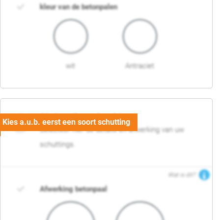
kleur van de betonpalen
wit
Antraciet
03. Detail en afwerking
Selecteer hier de details en afwerking van uw
schuttings.
Wat is dit?
Afwerking betonpaal