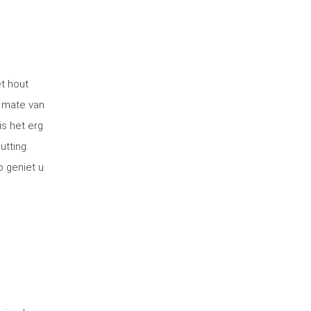
t hout
 mate van
is het erg
utting.
o geniet u