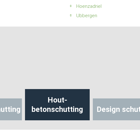
Hoenzadriel
Ubbergen
Hout-
utting
betonschutting
Design schut