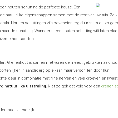
is een houten schutting de perfecte keuze. Een
e natuurlijke eigenschappen samen met de rest van uw tuin. Zo kr
nadrukt. Houten schuttingen zijn bovendien erg duurzaam en zo goe
aar de schutting. Wanneer u een houten schutting wilt laten plaa
diverse houtsoorten:
 den. Grenenhout is samen met vuren de meest gebruikte naaldhout
rten lijken in aanblik erg op elkaar, maar verschillen door hun
te kleur in combinatie met fijne nerven en veel groeven en kwas
rg natuurlijke uitstraling
. Niet zo gek dat vele voor een
grenen sc
derhoudsvriendelijk.