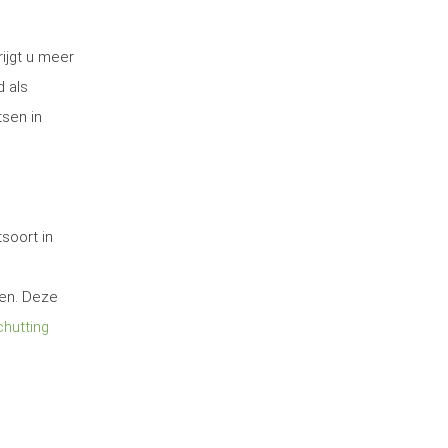
ijgt u meer
d als
tsen in
soort in
ten. Deze
hutting