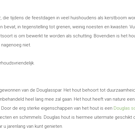
, die tijdens de feestdagen in veel huishoudens als kerstboom wo
 en bevat, in tegenstelling tot grenen, weinig noesten en kwasten. Vu
utsoort is om bewerkt te worden als schutting. Bovendien is het ho
 nagenoeg niet.
erhoudsvriendelijk.
t gewonnen van de Douglasspar. Het hout behoort tot duurzaamhei
nbehandeld heel lang mee zal gaan. Het hout heeft van nature een
. Door de erg sterke eigenschappen van het hout is een
Douglas sc
secten en schimmels. Douglas hout is hiermee uitermate geschikt
r u jarenlang van kunt genieten.