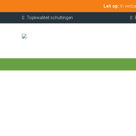
Let op:
In verba
Topkwaliteit schuttingen