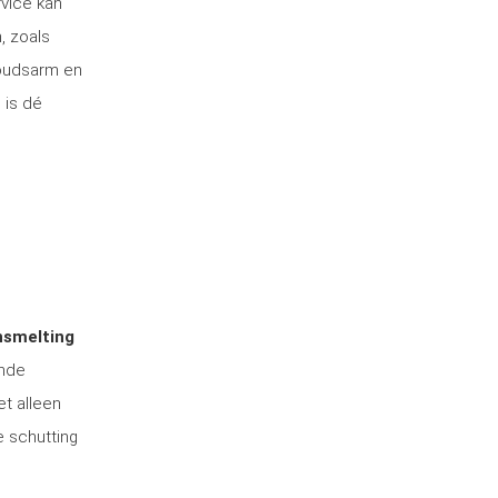
rvice kan
, zoals
houdsarm en
 is dé
nsmelting
ende
et alleen
e schutting