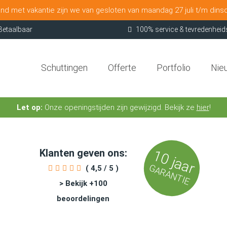
nd met vakantie zijn we van gesloten van maandag 27 juli t/m dins
Betaalbaar
100% service & tevredenheid
Schuttingen
Offerte
Portfolio
Nie
Let op:
Onze openingstijden zijn gewijzigd. Bekijk ze
hier
!
Klanten geven ons:
10 jaar
GARANTIE
( 4,5 / 5 )
> Bekijk +100
beoordelingen