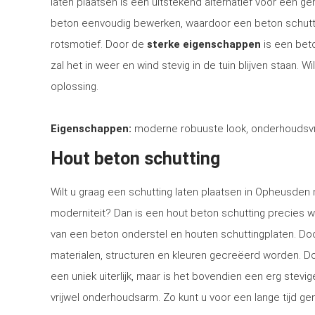
laten plaatsen is een uitstekend alternatief voor een 
beton eenvoudig bewerken, waardoor een beton schutti
rotsmotief. Door de
sterke eigenschappen
is een bet
zal het in weer en wind stevig in de tuin blijven staan. 
oplossing.
Eigenschappen:
moderne robuuste look, onderhoudsvri
Hout beton schutting
Wilt u graag een schutting laten plaatsen in Opheusden m
moderniteit? Dan is een hout beton schutting precies w
van een beton onderstel en houten schuttingplaten. Doo
materialen, structuren en kleuren gecreëerd worden. Doo
een uniek uiterlijk, maar is het bovendien een erg stev
vrijwel onderhoudsarm. Zo kunt u voor een lange tijd gen