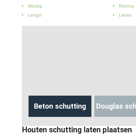
Wezep
Rhenoy
Lengel
Lieren
hutting
Beton schutting
Douglas sch
Houten schutting laten plaatsen