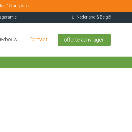
dag 18 augustus.
sgarantie
Nederland & België
uwbouw
Contact
offerte aanvragen