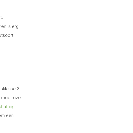
rdt
ren is erg
utsoort
dsklasse 3
 rood-roze
hutting
 om een