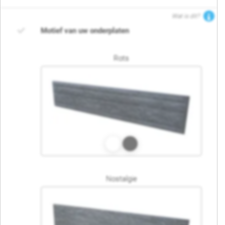
Wat is dit?
Motief van uw onderplaten
Rots
Nostalgie