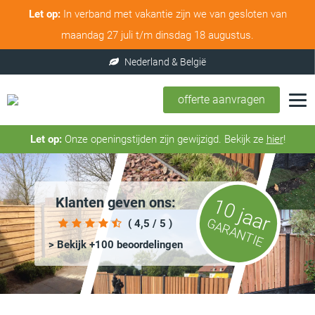
Let op:
In verband met vakantie zijn we van gesloten van
maandag 27 juli t/m dinsdag 18 augustus.
offerte aanvragen
Let op:
Onze openingstijden zijn gewijzigd. Bekijk ze
hier
!
Klanten geven ons:
10 jaar
GARANTIE
( 4,5 / 5 )
> Bekijk +100 beoordelingen