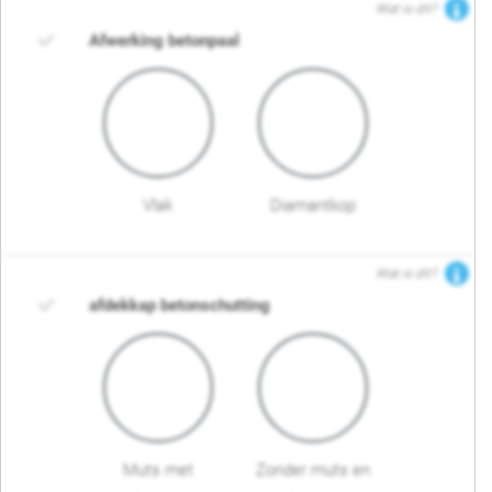
Wat is dit?
Afwerking betonpaal
Vlak
Diamantkop
Wat is dit?
afdekkap betonschutting
Muts met
Zonder muts en