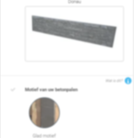
Donau
Wat is dit?
Motief van uw betonpalen
Glad motief