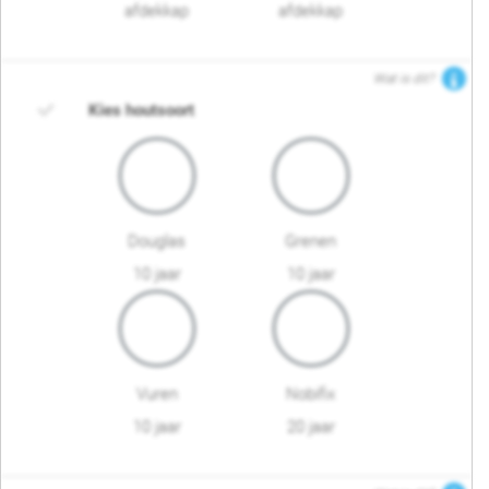
afdekkap
afdekkap
Wat is dit?
Kies houtsoort
Douglas
Grenen
10 jaar
10 jaar
Vuren
Nobifix
10 jaar
20 jaar