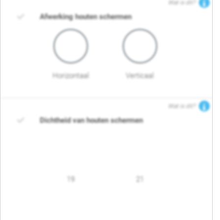
Wat is dit?
Afwerking houten schermen
Horizontaal
Verticaal
Wat is dit?
Dichtheid van houten schermen
19
21