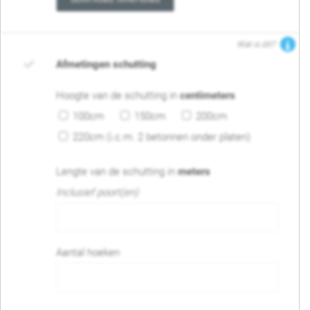
Wat is dit?
Afmetingen schutting
Hoogte van de schutting in
centimeters
100cm
150cm
200cm
220cm (i.c.m. 2 betonnen onder platen)
Lengte van de schutting in
meters
Inclusief poort(en)
Aantal hoeken