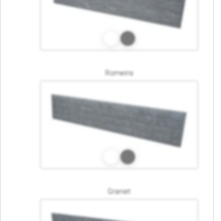
Romeins
Graniet