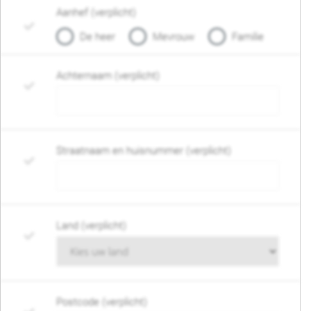
Aanhef (verplicht)
De heer
Mevrouw
Familie
Achternaam (verplicht)
Straatnaam en huisnummer (verplicht)
Land (verplicht)
Postcode (verplicht)