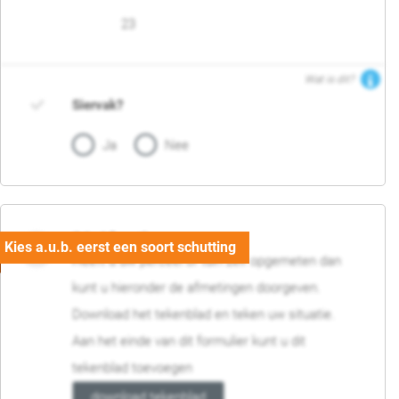
23
Wat is dit?
Siervak?
Ja
Nee
04. Afmetingen
Heeft u uw perceel of tuin zelf opgemeten dan
kunt u hieronder de afmetingen doorgeven.
Download het tekenblad en teken uw situatie.
Aan het einde van dit formulier kunt u dit
tekenblad toevoegen
download tekenblad