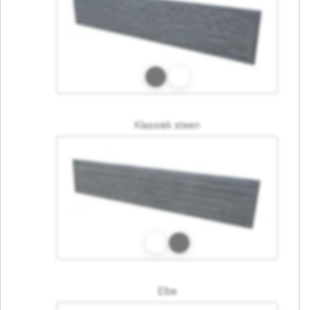
Klassiek steen
Elbe