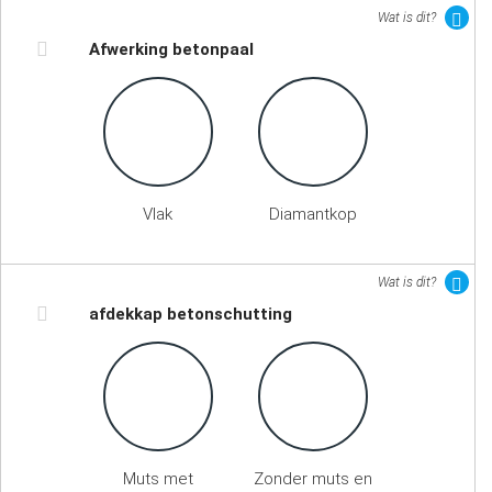
Wat is dit?
Afwerking betonpaal
Vlak
Diamantkop
Wat is dit?
afdekkap betonschutting
Muts met
Zonder muts en