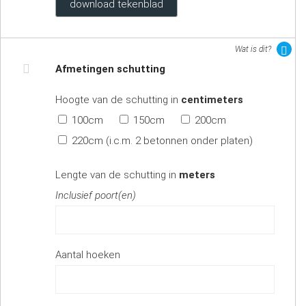
download tekenblad
Wat is dit?
Afmetingen schutting
Hoogte van de schutting in
centimeters
100cm
150cm
200cm
220cm (i.c.m. 2 betonnen onder platen)
Lengte van de schutting in
meters
Inclusief poort(en)
Aantal hoeken