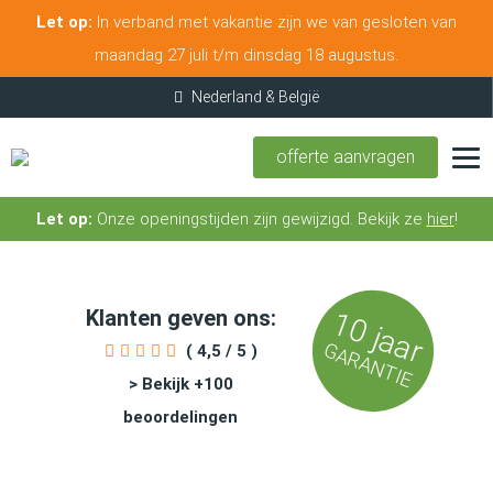
Let op:
In verband met vakantie zijn we van gesloten van
maandag 27 juli t/m dinsdag 18 augustus.
offerte aanvragen
Let op:
Onze openingstijden zijn gewijzigd. Bekijk ze
hier
!
Klanten geven ons:
10 jaar
GARANTIE
( 4,5 / 5 )
> Bekijk +100
beoordelingen