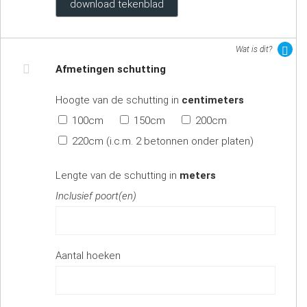
download tekenblad
Wat is dit?
Afmetingen schutting
Hoogte van de schutting in
centimeters
100cm
150cm
200cm
220cm (i.c.m. 2 betonnen onder platen)
Lengte van de schutting in
meters
Inclusief poort(en)
Aantal hoeken