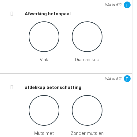
Wat is dit?
Afwerking betonpaal
Vlak
Diamantkop
Wat is dit?
afdekkap betonschutting
Muts met
Zonder muts en