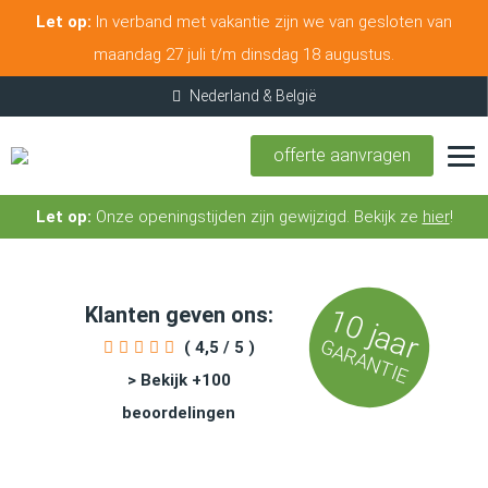
Let op:
In verband met vakantie zijn we van gesloten van
maandag 27 juli t/m dinsdag 18 augustus.
offerte aanvragen
Let op:
Onze openingstijden zijn gewijzigd. Bekijk ze
hier
!
Klanten geven ons:
10 jaar
GARANTIE
( 4,5 / 5 )
> Bekijk +100
beoordelingen