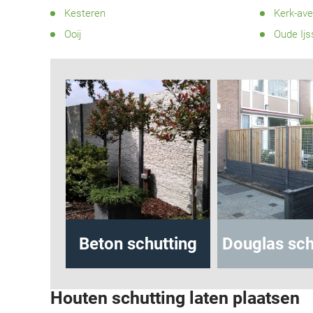
Kesteren
Kerk-av
Ooij
Oude Ijs
Beton schutting
Douglas schutting
b
Houten schutting laten plaatsen