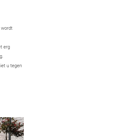
t wordt
t erg
g.
iet u tegen