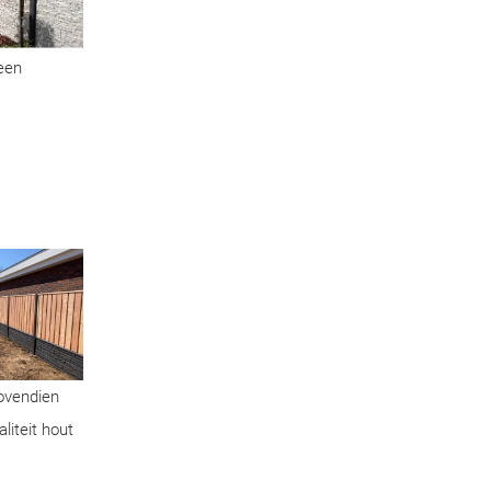
geen
Bovendien
liteit hout