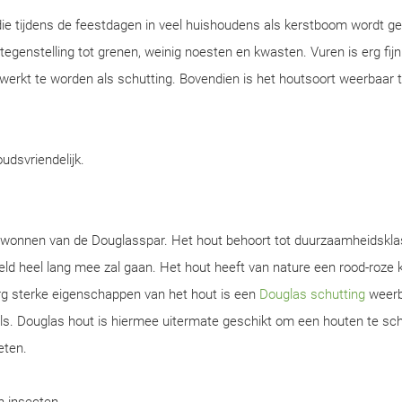
ie tijdens de feestdagen in veel huishoudens als kerstboom wordt ge
n tegenstelling tot grenen, weinig noesten en kwasten. Vuren is erg fijn
werkt te worden als schutting. Bovendien is het houtsoort weerbaar 
oudsvriendelijk.
gewonnen van de Douglasspar. Het hout behoort tot duurzaamheidskla
d heel lang mee zal gaan. Het hout heeft van nature een rood-roze k
rg sterke eigenschappen van het hout is een
Douglas schutting
weerb
s. Douglas hout is hiermee uitermate geschikt om een houten te sch
eten.