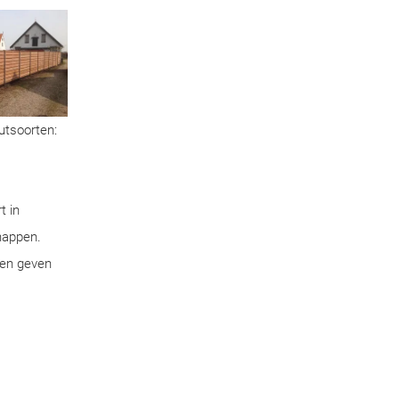
utsoorten:
t in
chappen.
pen geven