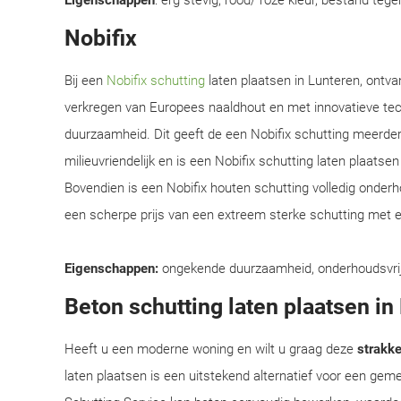
Eigenschappen
: erg stevig, rood/ roze kleur, bestand teg
Nobifix
Bij een
Nobifix schutting
laten plaatsen in Lunteren, ontva
verkregen van Europees naaldhout en met innovatieve te
duurzaamheid. Dit geeft de een Nobifix schutting meerder
milieuvriendelijk en is een Nobifix schutting laten plaats
Bovendien is een Nobifix houten schutting volledig onder
een scherpe prijs van een extreem sterke schutting met e
Eigenschappen:
ongekende duurzaamheid, onderhoudsvrij, e
Beton schutting laten plaatsen in
Heeft u een moderne woning en wilt u graag deze
strakke 
laten plaatsen is een uitstekend alternatief voor een ge