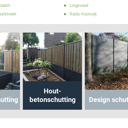
ezaath
Lingewaal
selstreek
Radio Kootwijk
Hout-
etonschutting
Design schutting