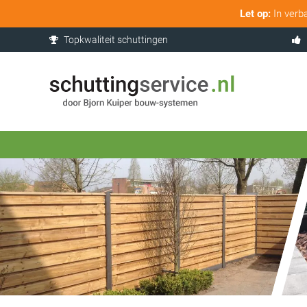
Let op:
In verb
Topkwaliteit schuttingen