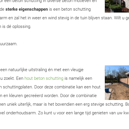
r een beton schutting in diverse beton motieven en
 de
sterke eigenschappen
is een beton schutting
m en zal het in weer en wind stevig in de tuin blijven staan. Wilt u 
 is dé oplossing.
duurzaam.
een natuurlijke uitstraling én met een vleugje
 u zoekt. Een
hout beton schutting
is namelijk een
n schuttingplaten. Door deze combinatie kan een hout
ren en kleuren gecreëerd worden. Door de combinatie
een uniek uiterlijk, maar is het bovendien een erg stevige schutting. 
wel onderhoudsarm. Zo kunt u voor een lange tijd genieten van uw kwa