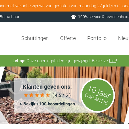
and met vakantie zijn we van gesloten van maandag 27 juli t/m dinsd
Betaalbaar
100% service & tevredenheid
Schuttingen
Offerte
Portfolio
Nie
Let op:
Onze openingstijden zijn gewijzigd. Bekijk ze
hier
!
Klanten geven ons:
10 jaar
GARANTIE
( 4,5 / 5 )
> Bekijk +100 beoordelingen