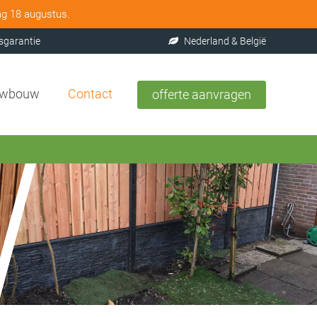
ag 18 augustus.
sgarantie
Nederland & België
uwbouw
Contact
offerte aanvragen