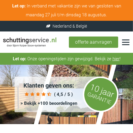
Let op:
In verband met vakantie zijn we van gesloten van
maandag 27 juli t/m dinsdag 18 augustus.
offerte aanvragen
Let op:
Onze openingstijden zijn gewijzigd. Bekijk ze
hier
!
Klanten geven ons:
10 jaar
GARANTIE
( 4,5 / 5 )
> Bekijk +100 beoordelingen