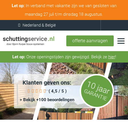
Let op:
In verband met vakantie zijn we van gesloten van
maandag 27 juli t/m dinsdag 18 augustus.
offerte aanvragen
Let op:
Onze openingstijden zijn gewijzigd. Bekijk ze
hier
!
Klanten geven ons:
10 jaar
GARANTIE
( 4,5 / 5 )
> Bekijk +100 beoordelingen