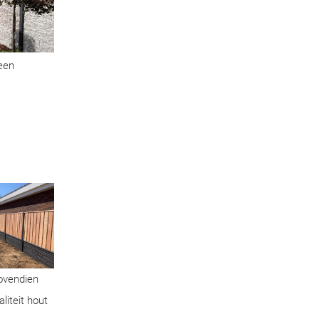
geen
Bovendien
liteit hout