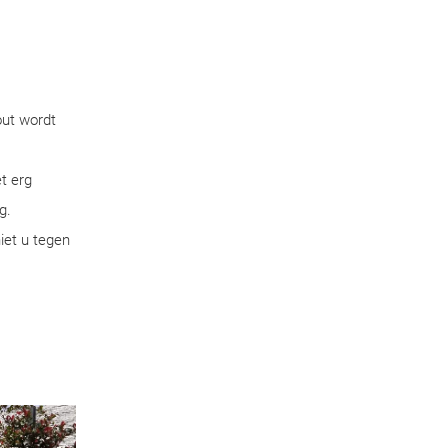
out wordt
t erg
g.
iet u tegen