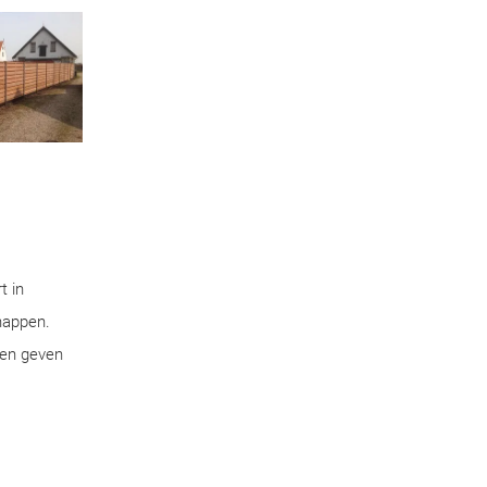
t in
chappen.
pen geven