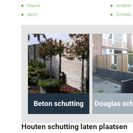
Maurik
Andelst
Asch
Echteld
utting
Beton schutting
Douglas schu
Houten schutting laten plaatsen