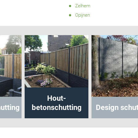
Zelhem
Opijnen
Hout-
tting
betonschutting
Design schut