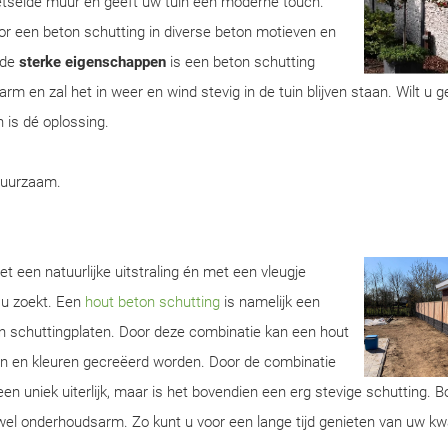
metselde muur en geeft uw tuin een moderne touch.
r een beton schutting in diverse beton motieven en
 de
sterke eigenschappen
is een beton schutting
m en zal het in weer en wind stevig in de tuin blijven staan. Wilt u 
 is dé oplossing.
duurzaam.
t een natuurlijke uitstraling én met een vleugje
 u zoekt. Een
hout beton schutting
is namelijk een
n schuttingplaten. Door deze combinatie kan een hout
ren en kleuren gecreëerd worden. Door de combinatie
een uniek uiterlijk, maar is het bovendien een erg stevige schutting. 
wel onderhoudsarm. Zo kunt u voor een lange tijd genieten van uw kwa