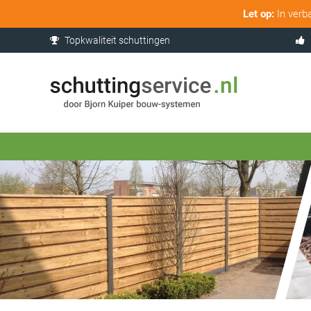
Let op:
In verb
Topkwaliteit schuttingen