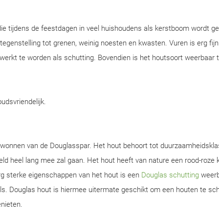
ie tijdens de feestdagen in veel huishoudens als kerstboom wordt ge
n tegenstelling tot grenen, weinig noesten en kwasten. Vuren is erg fijn
werkt te worden als schutting. Bovendien is het houtsoort weerbaar 
oudsvriendelijk.
gewonnen van de Douglasspar. Het hout behoort tot duurzaamheidskla
d heel lang mee zal gaan. Het hout heeft van nature een rood-roze k
rg sterke eigenschappen van het hout is een
Douglas schutting
weerb
s. Douglas hout is hiermee uitermate geschikt om een houten te sch
nieten.