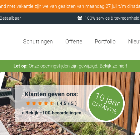
and met vakantie zijn we van gesloten van maandag 27 juli t/m dinsd
Betaalbaar
100% service & tevredenheid
Schuttingen
Offerte
Portfolio
Nie
Let op:
Onze openingstijden zijn gewijzigd. Bekijk ze
hier
!
Klanten geven ons:
10 jaar
GARANTIE
( 4,5 / 5 )
> Bekijk +100 beoordelingen