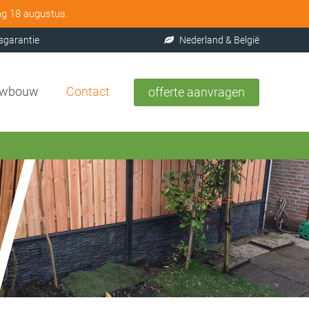
ag 18 augustus.
sgarantie
Nederland & België
uwbouw
Contact
offerte aanvragen