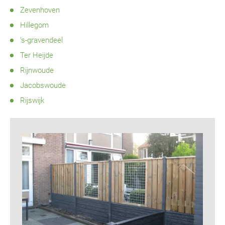
Zevenhoven
Hillegom
's-gravendeel
Ter Heijde
Rijnwoude
Jacobswoude
Rijswijk