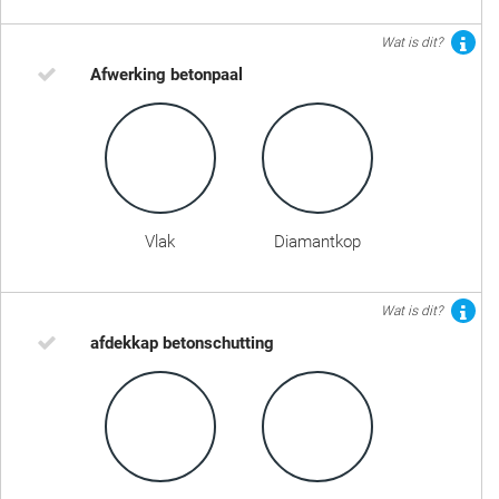
Wat is dit?
Afwerking betonpaal
Vlak
Diamantkop
Wat is dit?
afdekkap betonschutting