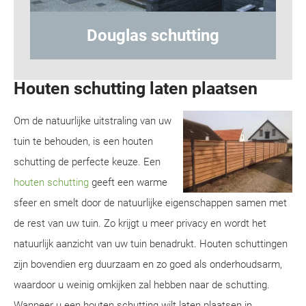
tting
Hout-betonschutting
Houten schutting laten plaatsen
Om de natuurlijke uitstraling van uw
tuin te behouden, is een houten
schutting de perfecte keuze. Een
houten schutting
geeft een warme
sfeer en smelt door de natuurlijke eigenschappen samen met
de rest van uw tuin. Zo krijgt u meer privacy en wordt het
natuurlijk aanzicht van uw tuin benadrukt. Houten schuttingen
zijn bovendien erg duurzaam en zo goed als onderhoudsarm,
waardoor u weinig omkijken zal hebben naar de schutting.
Wanneer u een houten schutting wilt laten plaatsen in