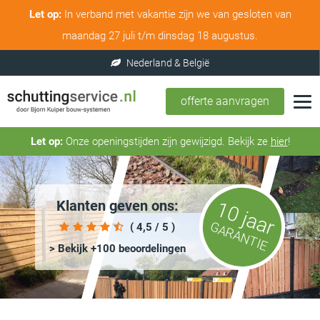
Let op:
In verband met vakantie zijn we van gesloten van
maandag 27 juli t/m dinsdag 18 augustus.
offerte aanvragen
Let op:
Onze openingstijden zijn gewijzigd. Bekijk ze
hier
!
Klanten geven ons:
10 jaar
GARANTIE
( 4,5 / 5 )
> Bekijk +100 beoordelingen