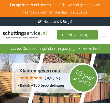
Let op:
In verband met vakantie zijn we van gesloten van
maandag 27 juli t/m dinsdag 18 augustus.
offerte aanvragen
Let op:
Onze openingstijden zijn gewijzigd. Bekijk ze
hier
!
Klanten geven ons:
10 jaar
GARANTIE
( 4,5 / 5 )
> Bekijk +100 beoordelingen