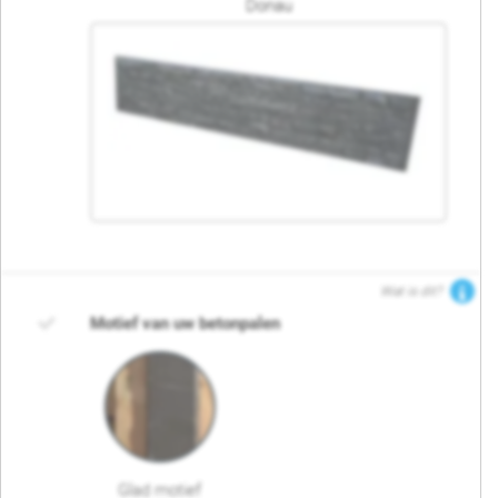
Donau
Wat is dit?
Motief van uw betonpalen
Glad motief