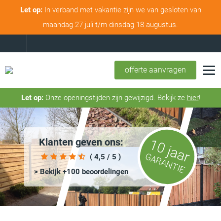
Let op:
In verband met vakantie zijn we van gesloten van
maandag 27 juli t/m dinsdag 18 augustus.
offerte aanvragen
Let op:
Onze openingstijden zijn gewijzigd. Bekijk ze
hier
!
Klanten geven ons:
10 jaar
GARANTIE
( 4,5 / 5 )
> Bekijk +100 beoordelingen