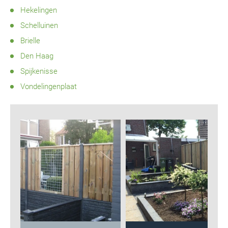
Hekelingen
Schelluinen
Brielle
Den Haag
Spijkenisse
Vondelingenplaat