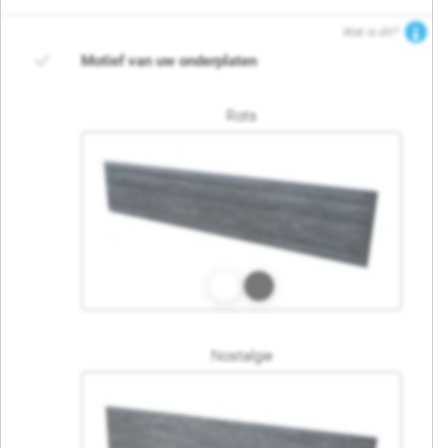
Wat is dit?
Motief van uw onderplaten
Rots
Nostalgie