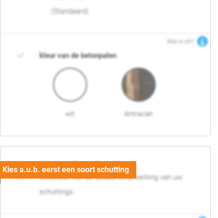
(Standaard)
Wat is dit?
kleur van de betonpalen
wit
Antraciet
03. Detail en afwerking
Selecteer hier de details en afwerking van uw
schuttings.