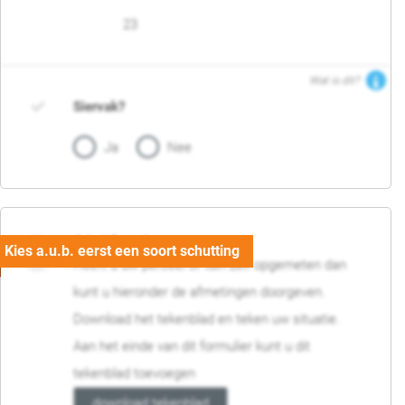
23
Wat is dit?
Siervak?
Ja
Nee
04. Afmetingen
Heeft u uw perceel of tuin zelf opgemeten dan
kunt u hieronder de afmetingen doorgeven.
Download het tekenblad en teken uw situatie.
Aan het einde van dit formulier kunt u dit
tekenblad toevoegen
download tekenblad