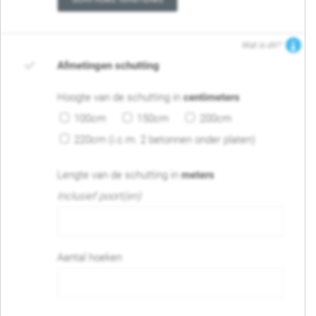
Wat is dit?
Afmetingen schutting
Hoogte van de schutting in
centimeters
100cm
150cm
200cm
220cm (i.c.m. 2 betonnen onder platen)
Lengte van de schutting in
meters
Inclusief poort(en)
Aantal hoeken