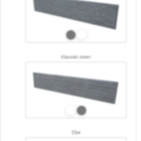
Klassiek steen
Elbe