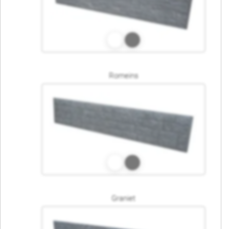
Romeins
Graniet