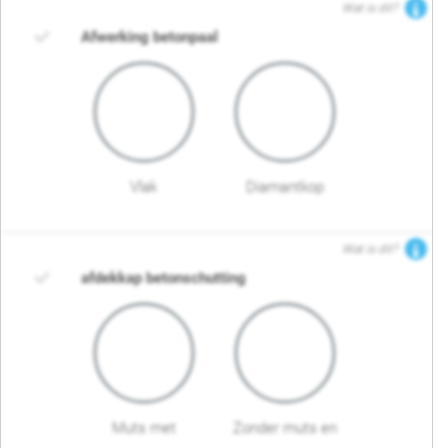
Wat is dit?
Afwerking betonpaal
Vlak
Diamantkop
Wat is dit?
afdekkap betonschutting
Muts met
Zonder muts en