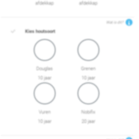
afdekkap
afdekkap
Wat is dit?
Kies houtsoort
Douglas
Grenen
10 jaar
10 jaar
Vuren
Nobifix
10 jaar
20 jaar