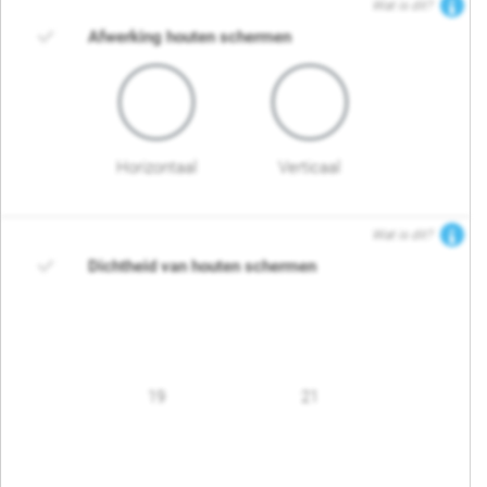
Wat is dit?
Afwerking houten schermen
Horizontaal
Verticaal
Wat is dit?
Dichtheid van houten schermen
19
21