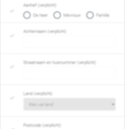
Aanhef (verplicht)
De heer
Mevrouw
Familie
Achternaam (verplicht)
Straatnaam en huisnummer (verplicht)
Land (verplicht)
Postcode (verplicht)