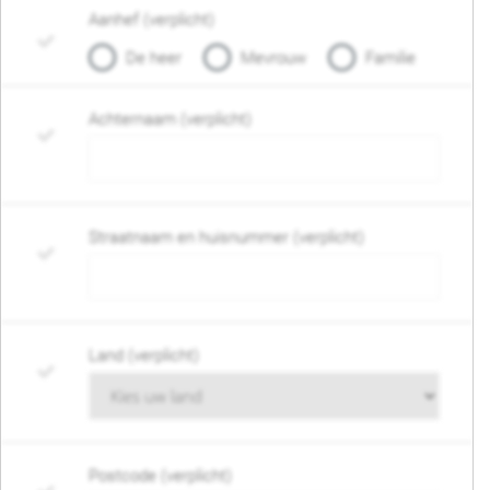
Aanhef (verplicht)
De heer
Mevrouw
Familie
Achternaam (verplicht)
Straatnaam en huisnummer (verplicht)
Land (verplicht)
Postcode (verplicht)