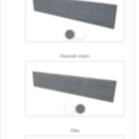
Klassiek steen
Elbe