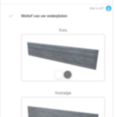
Wat is dit?
Motief van uw onderplaten
Rots
Nostalgie