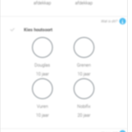
afdekkap
afdekkap
Wat is dit?
Kies houtsoort
Douglas
Grenen
10 jaar
10 jaar
Vuren
Nobifix
10 jaar
20 jaar