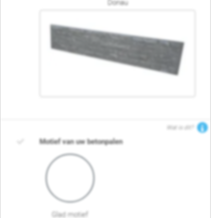
Donau
Wat is dit?
Motief van uw betonpalen
Glad motief