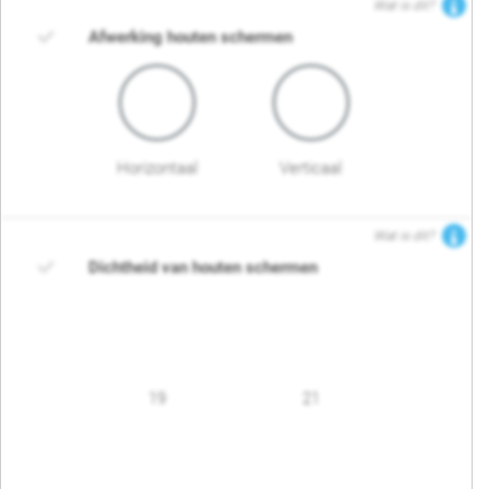
Wat is dit?
Afwerking houten schermen
Horizontaal
Verticaal
Wat is dit?
Dichtheid van houten schermen
19
21