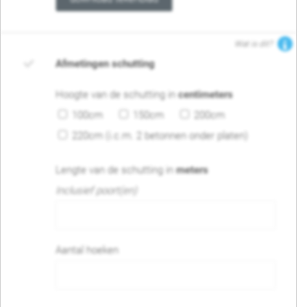
Wat is dit?
Afmetingen schutting
Hoogte van de schutting in
centimeters
100cm
150cm
200cm
220cm (i.c.m. 2 betonnen onder platen)
Lengte van de schutting in
meters
Inclusief poort(en)
Aantal hoeken