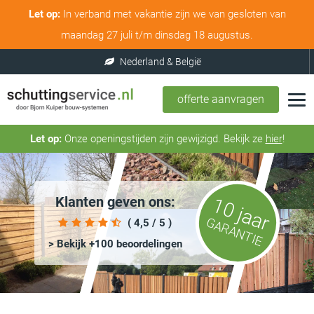
Let op:
In verband met vakantie zijn we van gesloten van
maandag 27 juli t/m dinsdag 18 augustus.
offerte aanvragen
Let op:
Onze openingstijden zijn gewijzigd. Bekijk ze
hier
!
Klanten geven ons:
10 jaar
GARANTIE
( 4,5 / 5 )
> Bekijk +100 beoordelingen