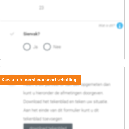
23
Wat is dit?
Siervak?
Ja
Nee
04. Afmetingen
Heeft u uw perceel of tuin zelf opgemeten dan
kunt u hieronder de afmetingen doorgeven.
Download het tekenblad en teken uw situatie.
Aan het einde van dit formulier kunt u dit
tekenblad toevoegen
download tekenblad