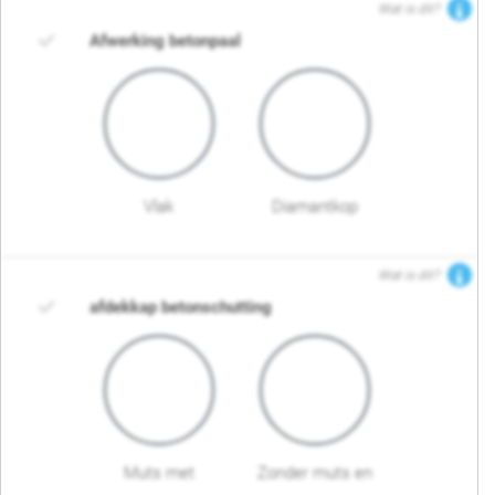
Wat is dit?
Afwerking betonpaal
Vlak
Diamantkop
Wat is dit?
afdekkap betonschutting
Muts met
Zonder muts en