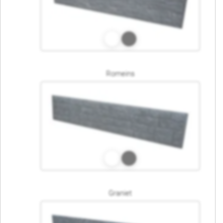
Romeins
Graniet