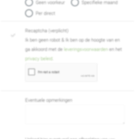
Geen voorkeur
Specifieke maand
Per direct
Recaptcha (verplicht)
Ik ben geen robot & Ik ben op de hoogte van en
ga akkoord met de
leveringsvoorwaarden
en het
privacy beleid
.
Eventuele opmerkingen