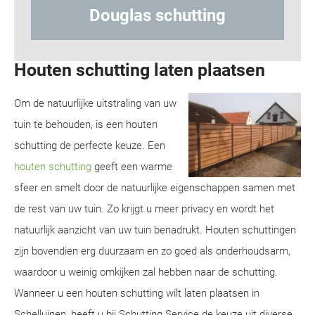
uglas schutting
Hout-beto
Houten schutting laten plaatsen
Om de natuurlijke uitstraling van uw
tuin te behouden, is een houten
schutting de perfecte keuze. Een
houten schutting
geeft een warme
sfeer en smelt door de natuurlijke eigenschappen samen met
de rest van uw tuin. Zo krijgt u meer privacy en wordt het
natuurlijk aanzicht van uw tuin benadrukt. Houten schuttingen
zijn bovendien erg duurzaam en zo goed als onderhoudsarm,
waardoor u weinig omkijken zal hebben naar de schutting.
Wanneer u een houten schutting wilt laten plaatsen in
Schelluinen, heeft u bij Schutting Service de keuze uit diverse