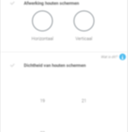
Afwerking houten schermen
Horizontaal
Verticaal
Wat is dit?
Dichtheid van houten schermen
19
21