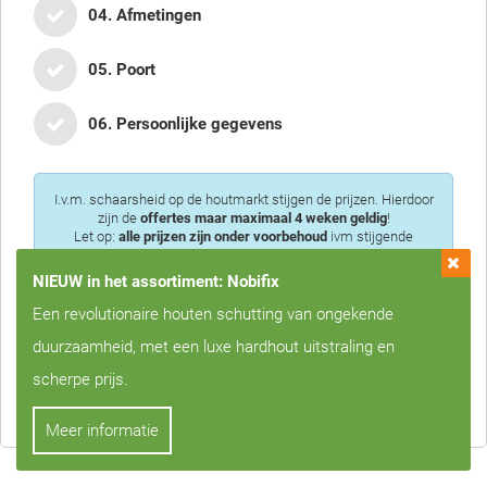
04. Afmetingen
05. Poort
06. Persoonlijke gegevens
I.v.m. schaarsheid op de houtmarkt stijgen de prijzen. Hierdoor
zijn de
offertes maar maximaal 4 weken geldig
!
Let op:
alle prijzen zijn onder voorbehoud
ivm stijgende
houtprijzen
NIEUW in het assortiment: Nobifix
Een revolutionaire houten schutting van ongekende
duurzaamheid, met een luxe hardhout uitstraling en
Privacy is voor ons erg belangrijk, we zullen uw gegevens nooit met
scherpe prijs.
derden delen!
Meer informatie