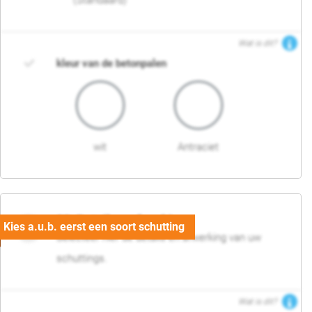
(Standaard)
Wat is dit?
kleur van de betonpalen
wit
Antraciet
03. Detail en afwerking
Selecteer hier de details en afwerking van uw
schuttings.
Wat is dit?