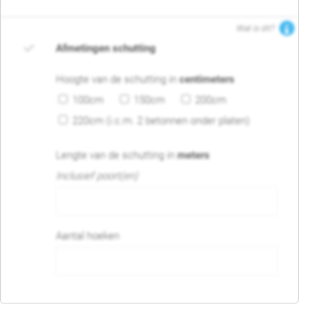
Wat is dit?
Afmetingen schutting
Hoogte van de schutting in
centimeters
100cm
150cm
200cm
220cm (i.c.m. 2 betonnen onder platen)
Lengte van de schutting in
meters
Inclusief poort(en)
Aantal hoeken