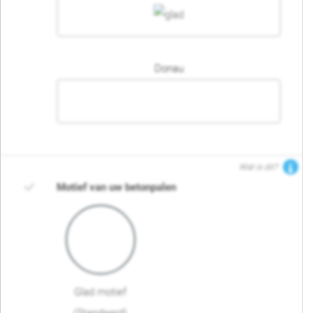
Donau
Wat is dit?
Motief van uw betonpalen
Glad motief