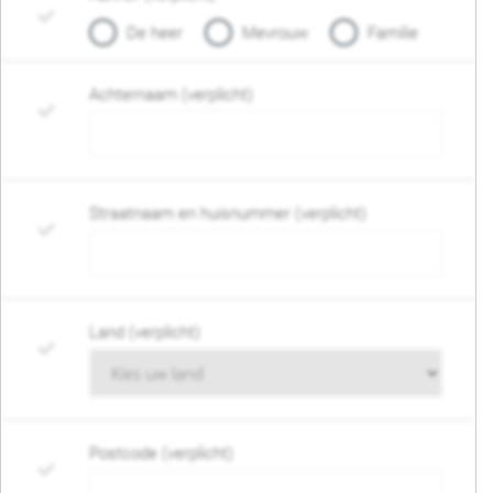
De heer
Mevrouw
Familie
Achternaam (verplicht)
Straatnaam en huisnummer (verplicht)
Land (verplicht)
Postcode (verplicht)