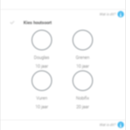
Wat is dit?
Kies houtsoort
Douglas
Grenen
10 jaar
10 jaar
Vuren
Nobifix
10 jaar
20 jaar
Wat is dit?