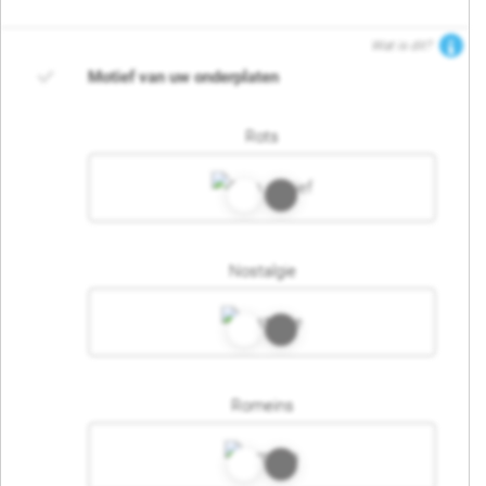
Wat is dit?
Motief van uw onderplaten
Rots
Nostalgie
Romeins