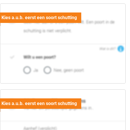
05. Poort
Geef hier aan of u een poort wilt. Een poort in de
schutting is niet verplicht.
Wat is dit?
Wilt u een poort?
Ja
Nee, geen poort
06. Persoonlijke gegevens
Vul hier uw persoonlijke gegevens in..
Aanhef (verplicht)