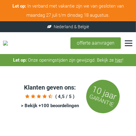
Let op:
In verband met vakantie zijn we van gesloten van
maandag 27 juli t/m dinsdag 18 augustus.
offerte aanvragen
Let op:
Onze openingstijden zijn gewijzigd. Bekijk ze
hier
!
Klanten geven ons:
10 jaar
GARANTIE
( 4,5 / 5 )
> Bekijk +100 beoordelingen