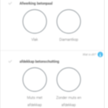
Afwerking betonpaal
Vlak
Diamantkop
Wat is dit?
afdekkap betonschutting
Muts met
Zonder muts en
afdekkap
afdekkap