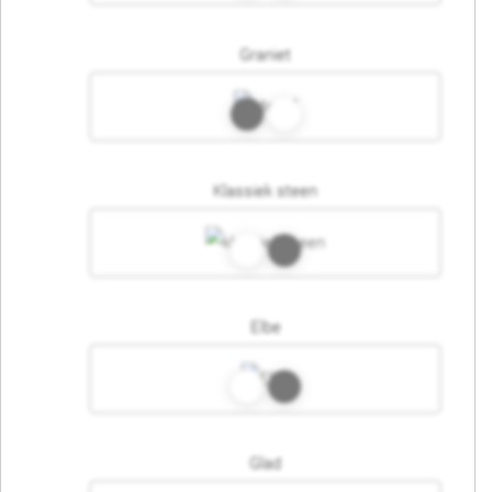
Graniet
Klassiek steen
Elbe
Glad