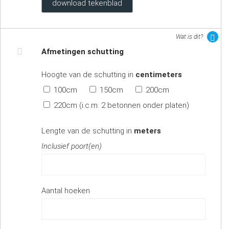
download tekenblad
Wat is dit?
Afmetingen schutting
Hoogte van de schutting in
centimeters
100cm
150cm
200cm
220cm (i.c.m. 2 betonnen onder platen)
Lengte van de schutting in
meters
Inclusief poort(en)
Aantal hoeken