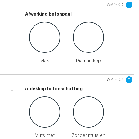
Wat is dit?
Afwerking betonpaal
Vlak
Diamantkop
Wat is dit?
afdekkap betonschutting
Muts met
Zonder muts en