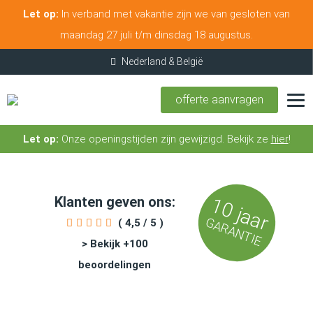
Let op:
In verband met vakantie zijn we van gesloten van
maandag 27 juli t/m dinsdag 18 augustus.
offerte aanvragen
Let op:
Onze openingstijden zijn gewijzigd. Bekijk ze
hier
!
Klanten geven ons:
10 jaar
GARANTIE
( 4,5 / 5 )
> Bekijk +100
beoordelingen