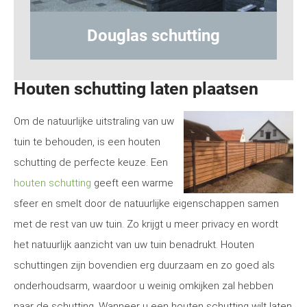
ng
Hout-betonschutting
Houten schutting laten plaatsen
Om de natuurlijke uitstraling van uw
tuin te behouden, is een houten
schutting de perfecte keuze. Een
houten schutting
geeft een warme
sfeer en smelt door de natuurlijke eigenschappen samen
met de rest van uw tuin. Zo krijgt u meer privacy en wordt
het natuurlijk aanzicht van uw tuin benadrukt. Houten
schuttingen zijn bovendien erg duurzaam en zo goed als
onderhoudsarm, waardoor u weinig omkijken zal hebben
naar de schutting. Wanneer u een houten schutting wilt laten