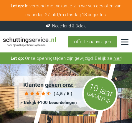
Let op:
In verband met vakantie zijn we van gesloten van
maandag 27 juli t/m dinsdag 18 augustus.
offerte aanvragen
Let op:
Onze openingstijden zijn gewijzigd. Bekijk ze
hier
!
Klanten geven ons:
10 jaar
GARANTIE
( 4,5 / 5 )
> Bekijk +100 beoordelingen