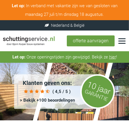
Let op:
In verband met vakantie zijn we van gesloten van
maandag 27 juli t/m dinsdag 18 augustus.
offerte aanvragen
Let op:
Onze openingstijden zijn gewijzigd. Bekijk ze
hier
!
Klanten geven ons:
10 jaar
GARANTIE
( 4,5 / 5 )
> Bekijk +100 beoordelingen