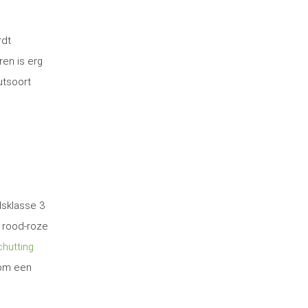
rdt
ren is erg
utsoort
dsklasse 3
 rood-roze
hutting
 om een