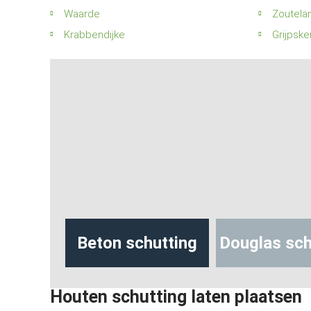
Waarde
Zoutela
Krabbendijke
Grijpske
hutting
Beton schutting
Douglas sch
Houten schutting laten plaatsen