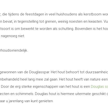
, die tijdens de feestdagen in veel huishoudens als kerstboom wo
 en bevat, in tegenstelling tot grenen, weinig noesten en kwasten. Vu
utsoort is om bewerkt te worden als schutting. Bovendien is het ho
 nagenoeg niet.
erhoudsvriendelijk.
t gewonnen van de Douglasspar. Het hout behoort tot duurzaamhei
nbehandeld heel lang mee zal gaan. Het hout heeft van nature een
. Door de erg sterke eigenschappen van het hout is een
Douglas sc
secten en schimmels. Douglas hout is hiermee uitermate geschikt
aar u jarenlang van kunt genieten.