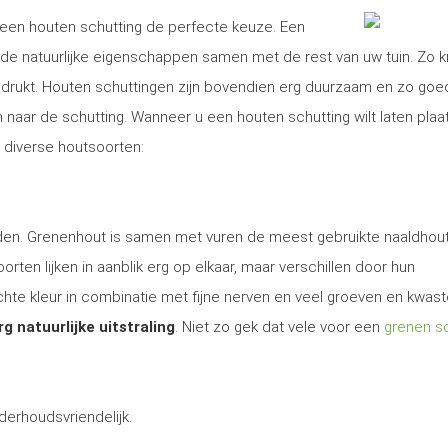
is een houten schutting de perfecte keuze. Een
e natuurlijke eigenschappen samen met de rest van uw tuin. Zo kr
nadrukt. Houten schuttingen zijn bovendien erg duurzaam en zo goe
aar de schutting. Wanneer u een houten schutting wilt laten plaa
t diverse houtsoorten:
 den. Grenenhout is samen met vuren de meest gebruikte naaldhout
rten lijken in aanblik erg op elkaar, maar verschillen door hun
te kleur in combinatie met fijne nerven en veel groeven en kwas
rg natuurlijke uitstraling
. Niet zo gek dat vele voor een
grenen sc
derhoudsvriendelijk.