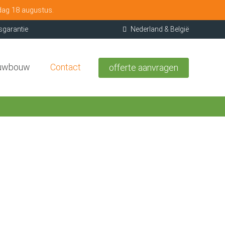
dag 18 augustus.
sgarantie
Nederland & België
uwbouw
Contact
offerte aanvragen