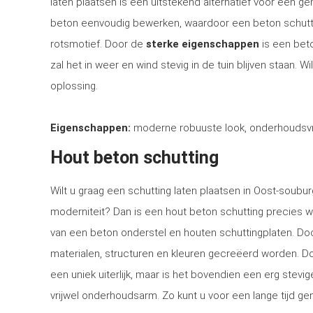
laten plaatsen is een uitstekend alternatief voor een 
beton eenvoudig bewerken, waardoor een beton schutti
rotsmotief. Door de
sterke eigenschappen
is een bet
zal het in weer en wind stevig in de tuin blijven staan. 
oplossing.
Eigenschappen:
moderne robuuste look, onderhoudsvri
Hout beton schutting
Wilt u graag een schutting laten plaatsen in Oost-soubur
moderniteit? Dan is een hout beton schutting precies w
van een beton onderstel en houten schuttingplaten. Doo
materialen, structuren en kleuren gecreëerd worden. Doo
een uniek uiterlijk, maar is het bovendien een erg stev
vrijwel onderhoudsarm. Zo kunt u voor een lange tijd gen