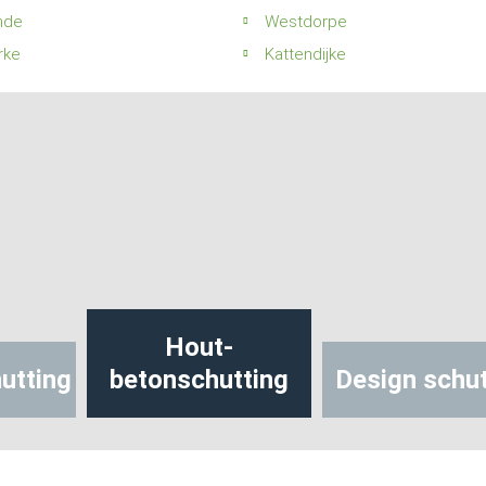
nde
Westdorpe
rke
Kattendijke
Hout-
utting
betonschutting
Design schut