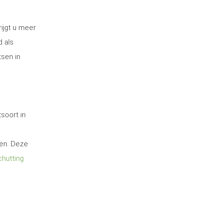
ijgt u meer
d als
tsen in
soort in
ten. Deze
hutting