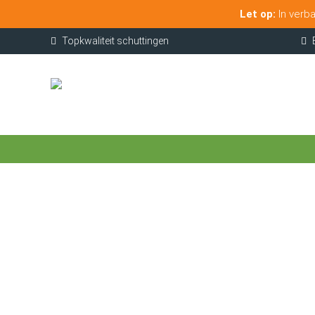
Let op:
In verba
Topkwaliteit schuttingen