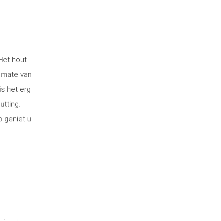
Het hout
 mate van
is het erg
utting.
o geniet u