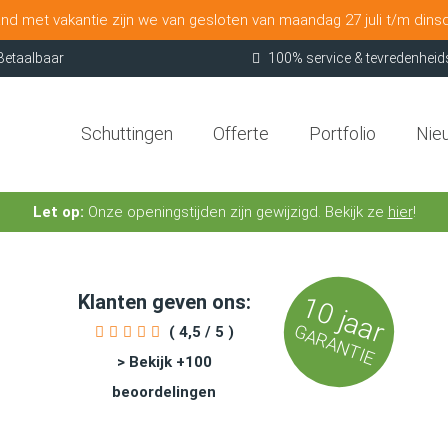
nd met vakantie zijn we van gesloten van maandag 27 juli t/m dins
Betaalbaar
100% service & tevredenheid
Schuttingen
Offerte
Portfolio
Nie
Let op:
Onze openingstijden zijn gewijzigd. Bekijk ze
hier
!
Klanten geven ons:
10 jaar
GARANTIE
( 4,5 / 5 )
> Bekijk +100
beoordelingen