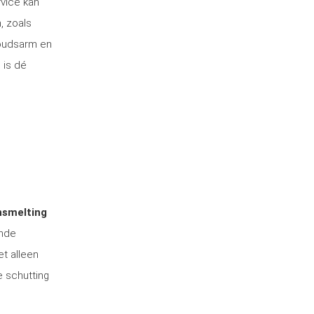
rvice kan
, zoals
houdsarm en
 is dé
nsmelting
ende
et alleen
e schutting