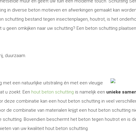
gemetselde muur en geeft uw tuin een moderne touch. Schutting Se
ng in diverse beton motieven en afwerkingen gemaakt kan worden
on schutting bestand tegen insectenplagen, houtrot, is het onder
Wilt u geen omkijken naar uw schutting? Een beton schutting plaatsen
j, duurzaam.
g met een natuurlijke uitstraling én met een vleugje
at u zoekt. Een
hout beton schutting
is namelijk een
unieke same
r deze combinatie kan een hout beton schutting in veel verschill
r de combinatie van materialen krijgt een hout beton schutting ni
ige schutting. Bovendien beschermt het beton tegen houtrot en is d
ieten van uw kwaliteit hout beton schutting.