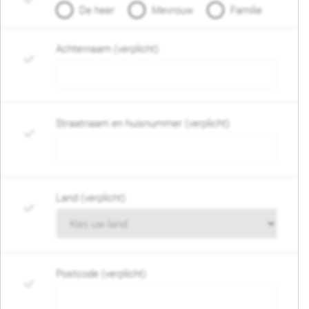
De heer
Mevrouw
Familie
Achternaam (verplicht)
Straatnaam en huisnummer (verplicht)
Land (verplicht)
Postcode (verplicht)