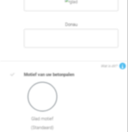
Donau
Wat is dit?
Motief van uw betonpalen
Glad motief
(Standaard)