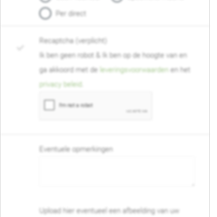
Per direct
Recaptcha (verplicht)
Ik ben geen robot & Ik ben op de hoogte van en
ga akkoord met de
leveringsvoorwaarden
en het
privacy beleid
.
Eventuele opmerkingen
Upload hier eventueel een afbeelding van uw