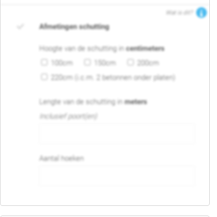
Wat is dit?
Afmetingen schutting
Hoogte van de schutting in
centimeters
100cm
150cm
200cm
220cm (i.c.m. 2 betonnen onder platen)
Lengte van de schutting in
meters
Inclusief poort(en)
Aantal hoeken