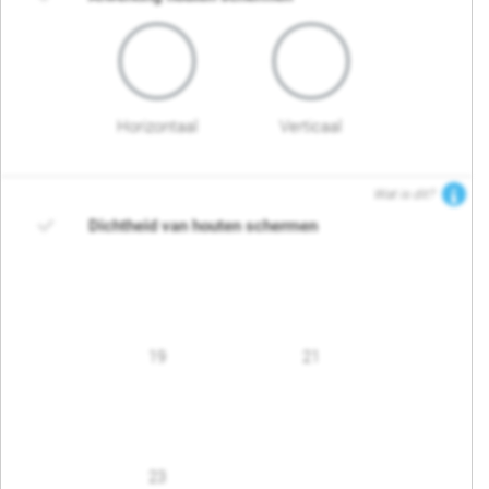
Horizontaal
Verticaal
Wat is dit?
Dichtheid van houten schermen
19
21
23