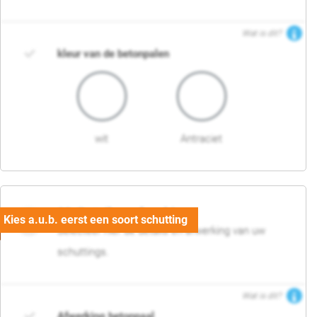
Wat is dit?
kleur van de betonpalen
wit
Antraciet
03. Detail en afwerking
Selecteer hier de details en afwerking van uw
schuttings.
Wat is dit?
Afwerking betonpaal