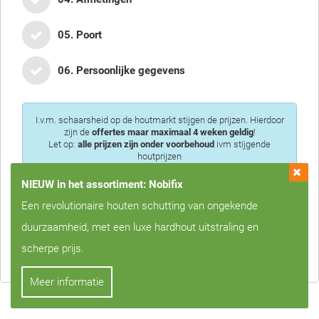
05. Poort
06. Persoonlijke gegevens
I.v.m. schaarsheid op de houtmarkt stijgen de prijzen. Hierdoor
zijn de
offertes maar maximaal 4 weken geldig
!
Let op:
alle prijzen zijn onder voorbehoud
ivm stijgende
houtprijzen
NIEUW in het assortiment: Nobifix
Een revolutionaire houten schutting van ongekende
duurzaamheid, met een luxe hardhout uitstraling en
Privacy is voor ons erg belangrijk, we zullen uw gegevens nooit met
scherpe prijs.
derden delen!
Meer informatie