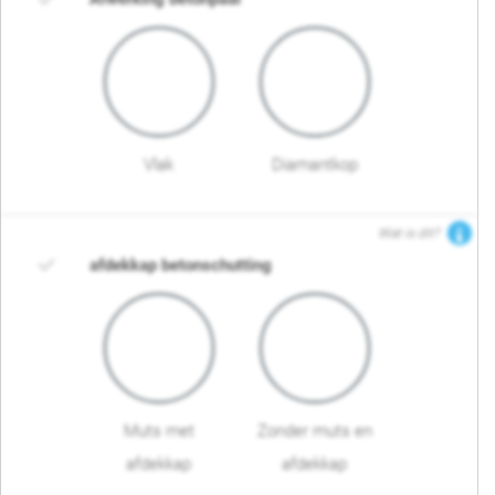
Vlak
Diamantkop
Wat is dit?
afdekkap betonschutting
Muts met
Zonder muts en
afdekkap
afdekkap