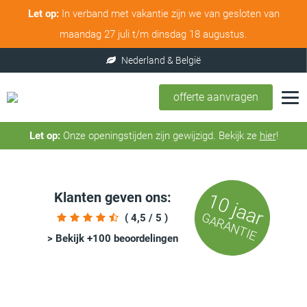
Let op:
In verband met vakantie zijn we van gesloten van
maandag 27 juli t/m dinsdag 18 augustus.
offerte aanvragen
Let op:
Onze openingstijden zijn gewijzigd. Bekijk ze
hier
!
Klanten geven ons:
10 jaar
GARANTIE
( 4,5 / 5 )
> Bekijk +100 beoordelingen