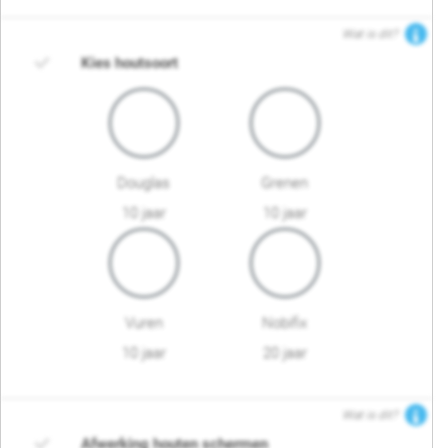
Wat is dit?
Kies houtsoort
Douglas
Grenen
10 jaar
10 jaar
Vuren
Nobifix
10 jaar
20 jaar
Wat is dit?
Afwerking houten schermen