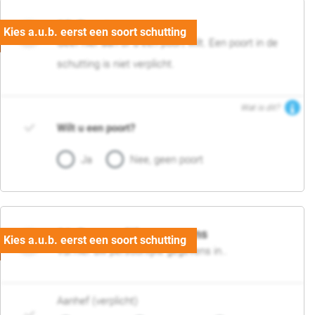
05. Poort
Geef hier aan of u een poort wilt. Een poort in de
schutting is niet verplicht.
Wat is dit?
Wilt u een poort?
Ja
Nee, geen poort
06. Persoonlijke gegevens
Vul hier uw persoonlijke gegevens in..
Aanhef (verplicht)