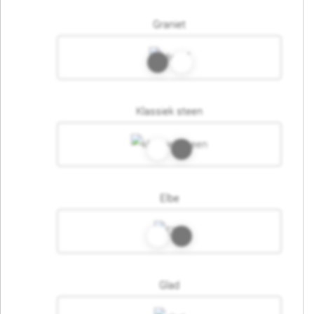
Graniet
Klassiek steen
Elbe
Glad