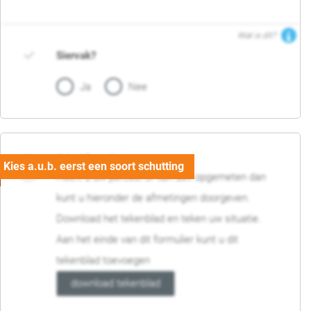
Wat is dit?
Siervak?
Ja
Nee
04. Afmetingen
Heeft u uw perceel of tuin zelf opgemeten dan
kunt u hieronder de afmetingen doorgeven.
Download het tekenblad en teken uw situatie.
Aan het einde van dit formulier kunt u dit
tekenblad toevoegen
download tekenblad