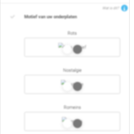
Wat is dit?
Motief van uw onderplaten
Rots
Nostalgie
Romeins