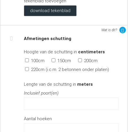
tekenblad toevoegen
download tekenblad
Wat is dit?
Afmetingen schutting
Hoogte van de schutting in
centimeters
100cm
150cm
200cm
220cm (i.c.m. 2 betonnen onder platen)
Lengte van de schutting in
meters
Inclusief poort(en)
Aantal hoeken