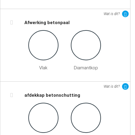
Wat is dit?
Afwerking betonpaal
Vlak
Diamantkop
Wat is dit?
afdekkap betonschutting