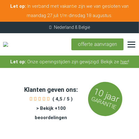
Let op:
In verband met vakantie zijn we van gesloten van
maandag 27 juli t/m dinsdag 18 augustus.
offerte aanvragen
Let op:
Onze openingstijden zijn gewijzigd. Bekijk ze
hier
!
Klanten geven ons:
10 jaar
GARANTIE
( 4,5 / 5 )
> Bekijk +100
beoordelingen