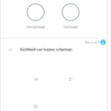
Horizontaal
Verticaal
Wat is dit?
Dichtheid van houten schermen
19
21
23