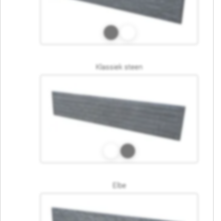
Klassiek steen
Elbe