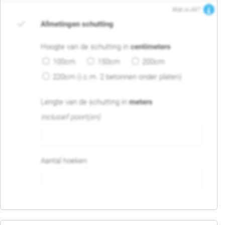
Wat is dit?
Afmetingen schutting
Hoogte van de schutting in
centimeters
100cm
150cm
200cm
220cm (i.c.m. 2 betonnen onder platen)
Lengte van de schutting in
meters
Inclusief poort(en)
Aantal hoeken