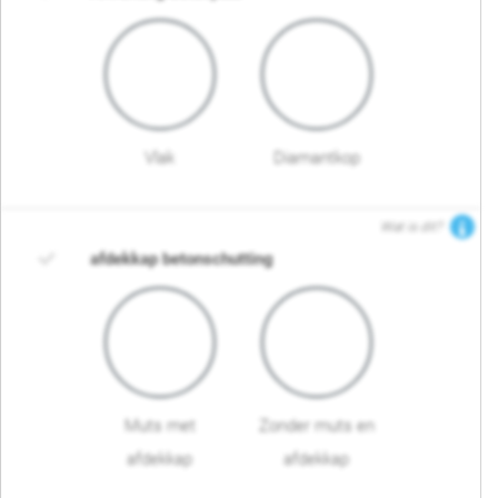
Vlak
Diamantkop
Wat is dit?
afdekkap betonschutting
Muts met
Zonder muts en
afdekkap
afdekkap