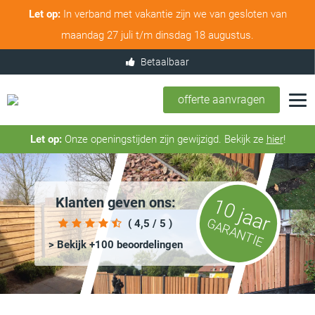
Let op:
In verband met vakantie zijn we van gesloten van
maandag 27 juli t/m dinsdag 18 augustus.
100% service & tevredenheid
offerte aanvragen
Let op:
Onze openingstijden zijn gewijzigd. Bekijk ze
hier
!
Klanten geven ons:
10 jaar
GARANTIE
( 4,5 / 5 )
> Bekijk +100 beoordelingen