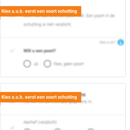
05. Poort
Geef hier aan of u een poort wilt. Een poort in de
schutting is niet verplicht.
Wat is dit?
Wilt u een poort?
Ja
Nee, geen poort
06. Persoonlijke gegevens
Vul hier uw persoonlijke gegevens in..
Aanhef (verplicht)