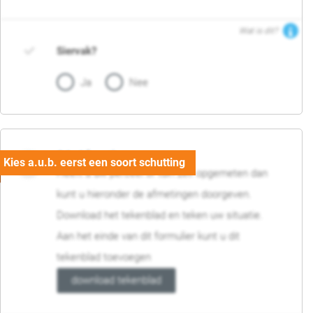
Wat is dit?
Siervak?
Ja
Nee
04. Afmetingen
Heeft u uw perceel of tuin zelf opgemeten dan
kunt u hieronder de afmetingen doorgeven.
Download het tekenblad en teken uw situatie.
Aan het einde van dit formulier kunt u dit
tekenblad toevoegen
download tekenblad