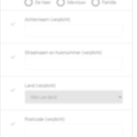
De heer
Mevrouw
Familie
Achternaam (verplicht)
Straatnaam en huisnummer (verplicht)
Land (verplicht)
Postcode (verplicht)