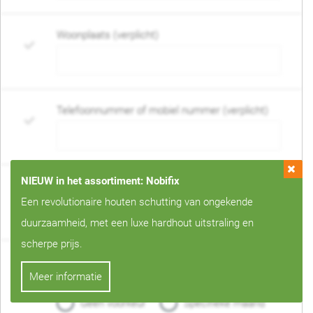
Woonplaats (verplicht)
Telefoonnummer of mobiel nummer (verplicht)
NIEUW in het assortiment: Nobifix
E-mail adres (verplicht)
Een revolutionaire houten schutting van ongekende
duurzaamheid, met een luxe hardhout uitstraling en
scherpe prijs.
Wanneer mag de schutting geplaatst worden?
Meer informatie
(verplicht)
Geen voorkeur
Specifieke maand