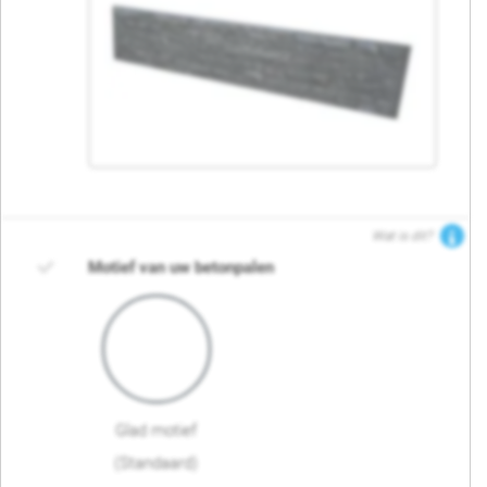
Wat is dit?
Motief van uw betonpalen
Glad motief
(Standaard)