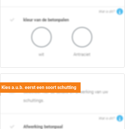
Wat is dit?
kleur van de betonpalen
wit
Antraciet
03. Detail en afwerking
Selecteer hier de details en afwerking van uw
schuttings.
Wat is dit?
Afwerking betonpaal