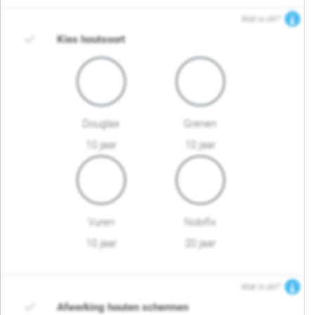
Wat is dit?
Kies houtsoort
Douglas
Grenen
10 jaar
10 jaar
Vuren
Nobifix
10 jaar
20 jaar
Wat is dit?
Afwerking houten schermen