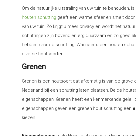
Om de natuurlijke uitstraling van uw tuin te behouden, 
houten schutting
geeft een warme sfeer en smelt door 
van uw tuin. Zo krijgt u meer privacy en wordt het natuur
schuttingen zijn bovendien erg duurzaam en zo goed al
hebben naar de schutting. Wanneer u een houten schuttin
diverse houtsoorten:
Grenen
Grenen is een houtsoort dat afkomstig is van de grove
Nederland bij een schutting laten plaatsen. Beide houtsoo
eigenschappen. Grenen heeft een kenmerkende gele lich
eigenschappen geven een grenen hout schutting een
e
kiezen.
Eigenschappen:
gele kleur, veel groeve en kwasten, on