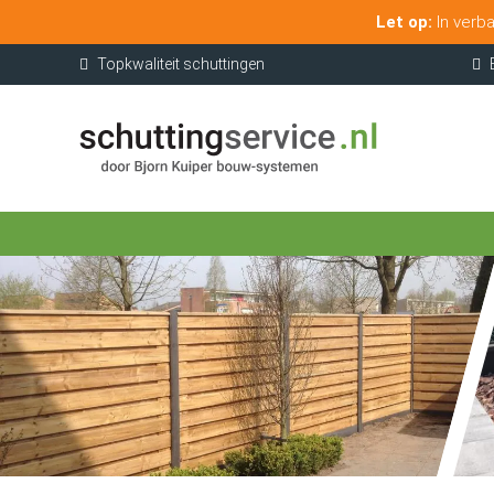
Let op:
In verba
Topkwaliteit schuttingen