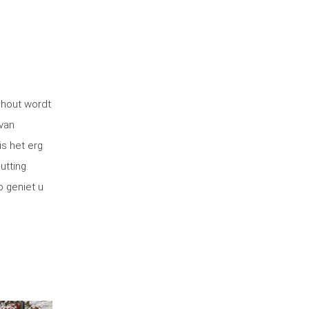
 hout wordt
van
is het erg
utting.
o geniet u