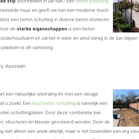
ke stijl
doortrekken in uw tuin? Een
beton schutting
gemetselde muur en geeft uw tuin een moderne touch.
door een beton schutting in diverse beton motieven
 Door de
sterke eigenschappen
is een beton
onderhoudsarm en zal het in weer en wind stevig in de tuin blijven 
 plaatsen is dé oplossing.
j, duurzaam.
t een natuurlijke uitstraling én met een vleugje
at u zoekt. Een
hout beton schutting
is namelijk een
uten schuttingplaten. Door deze combinatie kan
len, structuren en kleuren gecreëerd worden. Door de
g niet alleen een uniek uiterlijk, maar is het bovendien een erg ste