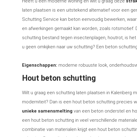
Heeft u een moderne woning en wilt u graag deze
strak
laten plaatsen is een uitstekend alternatief voor een 
Schutting Service kan beton eenvoudig bewerken, waar
en afwerkingen gemaakt kan worden, zoals rotsmotief.
schutting bestand tegen insectenplagen, houtrot, is het 
u geen omkijken naar uw schutting? Een beton schutting
Eigenschappen:
moderne robuuste look, onderhoudsvri
Hout beton schutting
Wilt u graag een schutting laten plaatsen in Kalenberg me
moderniteit? Dan is een hout beton schutting precies w
unieke samensmelting
van een beton onderstel en ho
een hout beton schutting in veel verschillende materia
combinatie van materialen krijgt een hout beton schuttin