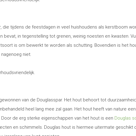
, die tijdens de feestdagen in veel huishoudens als kerstboom wo
 en bevat, in tegenstelling tot grenen, weinig noesten en kwasten. Vu
utsoort is om bewerkt te worden als schutting. Bovendien is het ho
 nagenoeg niet.
erhoudsvriendelijk.
t gewonnen van de Douglasspar. Het hout behoort tot duurzaamhei
nbehandeld heel lang mee zal gaan. Het hout heeft van nature een
. Door de erg sterke eigenschappen van het hout is een
Douglas sc
secten en schimmels. Douglas hout is hiermee uitermate geschikt