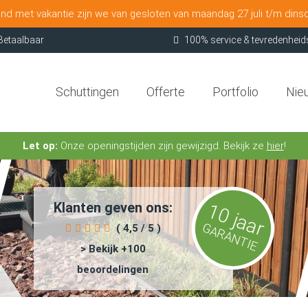
nd met vakantie zijn we van gesloten van maandag 27 juli t/m dins
Betaalbaar
100% service & tevredenheid
Schuttingen
Offerte
Portfolio
Nie
Let op:
Onze openingstijden zijn gewijzigd. Bekijk ze
hier
!
Klanten geven ons:
10 jaar
GARANTIE
( 4,5 / 5 )
> Bekijk +100
beoordelingen