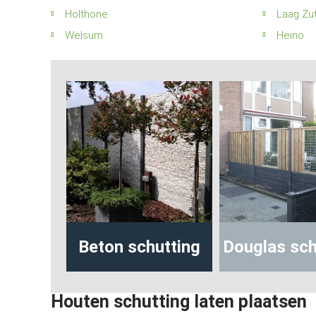
Holthone
Laag Zu
Welsum
Heino
Beton schutting
Douglas schutting
Houten schutting laten plaatsen