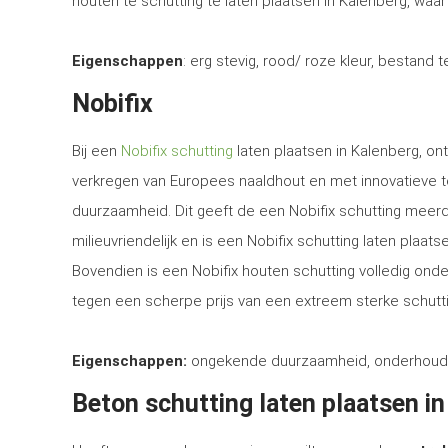
houten te schutting te laten plaatsen in Kalenberg, waar
Eigenschappen
: erg stevig, rood/ roze kleur, bestand 
Nobifix
Bij een
Nobifix schutting
laten plaatsen in Kalenberg, on
verkregen van Europees naaldhout en met innovatieve 
duurzaamheid. Dit geeft de een Nobifix schutting meerd
milieuvriendelijk en is een Nobifix schutting laten plaa
Bovendien is een Nobifix houten schutting volledig ond
tegen een scherpe prijs van een extreem sterke schutti
Eigenschappen:
ongekende duurzaamheid, onderhoudsvrij
Beton schutting laten plaatsen i