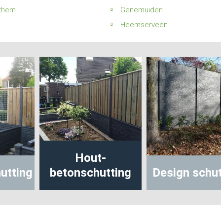
them
Genemuiden
Heemserveen
Hout-
betonschutting
Design schutting