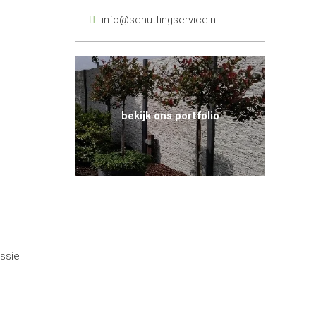
info@schuttingservice.nl
bekijk ons portfolio
assie