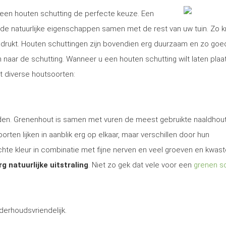
is een houten schutting de perfecte keuze. Een
e natuurlijke eigenschappen samen met de rest van uw tuin. Zo kr
nadrukt. Houten schuttingen zijn bovendien erg duurzaam en zo goe
aar de schutting. Wanneer u een houten schutting wilt laten plaa
t diverse houtsoorten:
 den. Grenenhout is samen met vuren de meest gebruikte naaldhout
rten lijken in aanblik erg op elkaar, maar verschillen door hun
te kleur in combinatie met fijne nerven en veel groeven en kwas
rg natuurlijke uitstraling
. Niet zo gek dat vele voor een
grenen sc
derhoudsvriendelijk.