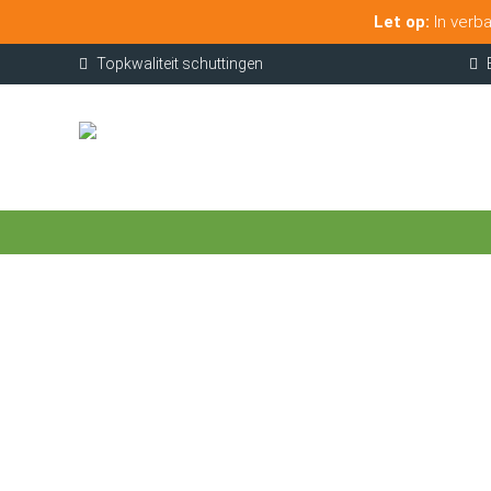
Let op:
In verba
Topkwaliteit schuttingen