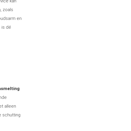
rvice kan
, zoals
houdsarm en
 is dé
nsmelting
ende
et alleen
e schutting