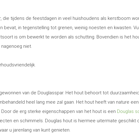
, die tijdens de feestdagen in veel huishoudens als kerstboom wo
 en bevat, in tegenstelling tot grenen, weinig noesten en kwasten. Vu
utsoort is om bewerkt te worden als schutting. Bovendien is het ho
 nagenoeg niet.
erhoudsvriendelijk.
t gewonnen van de Douglasspar. Het hout behoort tot duurzaamhei
nbehandeld heel lang mee zal gaan. Het hout heeft van nature een
. Door de erg sterke eigenschappen van het hout is een
Douglas sc
secten en schimmels. Douglas hout is hiermee uitermate geschikt
aar u jarenlang van kunt genieten.