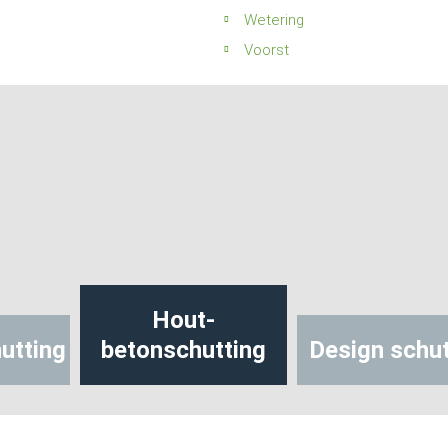
Wetering
Voorst
Hout-
utting
betonschutting
Design schut