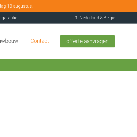
dag 18 augustus.
sgarantie
Nederland & België
uwbouw
Contact
offerte aanvragen