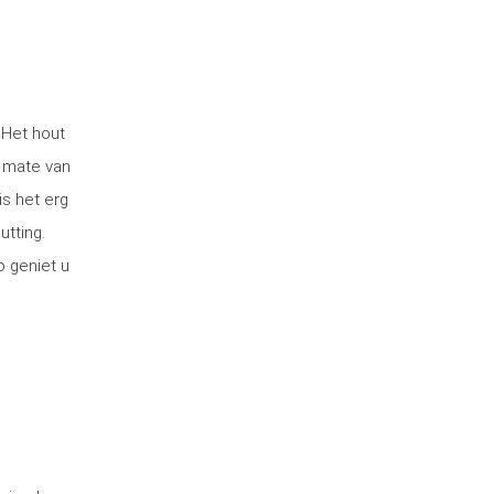
 Het hout
 mate van
is het erg
utting.
o geniet u