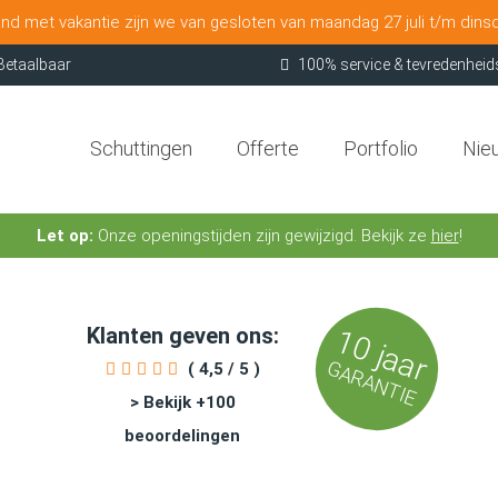
nd met vakantie zijn we van gesloten van maandag 27 juli t/m dins
Betaalbaar
100% service & tevredenheid
Schuttingen
Offerte
Portfolio
Nie
Let op:
Onze openingstijden zijn gewijzigd. Bekijk ze
hier
!
Klanten geven ons:
10 jaar
GARANTIE
( 4,5 / 5 )
> Bekijk +100
beoordelingen