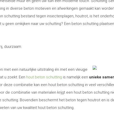
gemetselde muur en geeft uw tuin een moderne touch. Schutting Se
ng in diverse beton motieven en afwerkingen gemaakt kan worden
on schutting bestand tegen insectenplagen, houtrot, is het onder
Wilt u geen omkijken naar uw schutting? Een beton schutting plaatsen
j, duurzaam.
n met een natuurlijke uitstraling én met een vleugje
at u zoekt. Een
hout beton schutting
is namelijk een
unieke same
r deze combinatie kan een hout beton schutting in veel verschill
r de combinatie van materialen krijgt een hout beton schutting ni
ige schutting. Bovendien beschermt het beton tegen houtrot en is d
ieten van uw kwaliteit hout beton schutting.