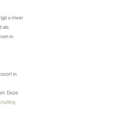
ijgt u meer
d als
tsen in
soort in
ten. Deze
hutting