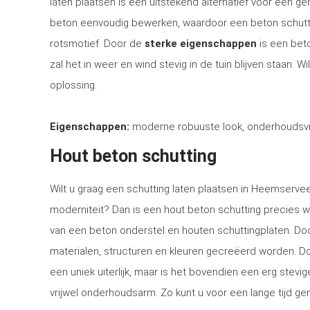
laten plaatsen is een uitstekend alternatief voor een 
beton eenvoudig bewerken, waardoor een beton schutti
rotsmotief. Door de
sterke eigenschappen
is een bet
zal het in weer en wind stevig in de tuin blijven staan. 
oplossing.
Eigenschappen:
moderne robuuste look, onderhoudsvri
Hout beton schutting
Wilt u graag een schutting laten plaatsen in Heemservee
moderniteit? Dan is een hout beton schutting precies w
van een beton onderstel en houten schuttingplaten. Doo
materialen, structuren en kleuren gecreëerd worden. Doo
een uniek uiterlijk, maar is het bovendien een erg stev
vrijwel onderhoudsarm. Zo kunt u voor een lange tijd gen