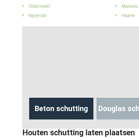
Oldemarkt
Markelo
Nijverdal
Haarle
hutting
Beton schutting
Douglas sch
Houten schutting laten plaatsen