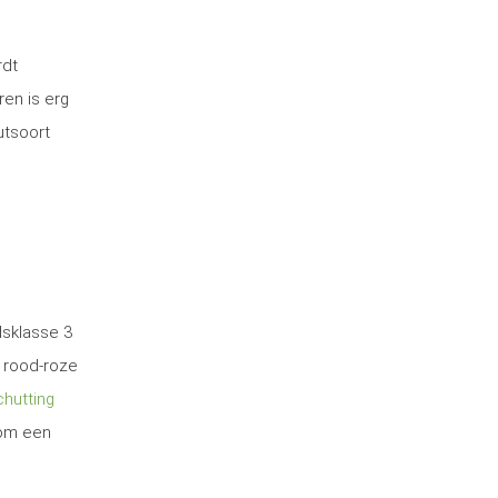
rdt
ren is erg
utsoort
dsklasse 3
 rood-roze
hutting
 om een