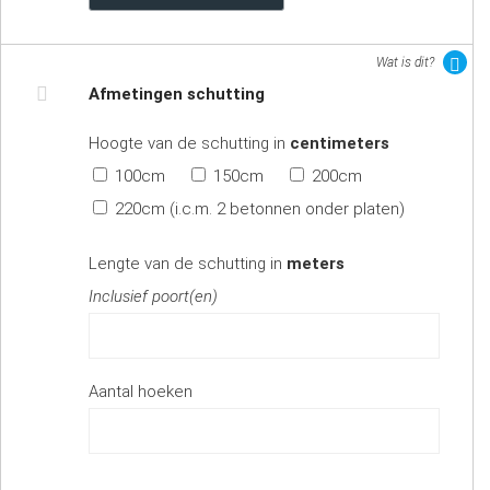
Wat is dit?
Afmetingen schutting
Hoogte van de schutting in
centimeters
100cm
150cm
200cm
220cm (i.c.m. 2 betonnen onder platen)
Lengte van de schutting in
meters
Inclusief poort(en)
Aantal hoeken