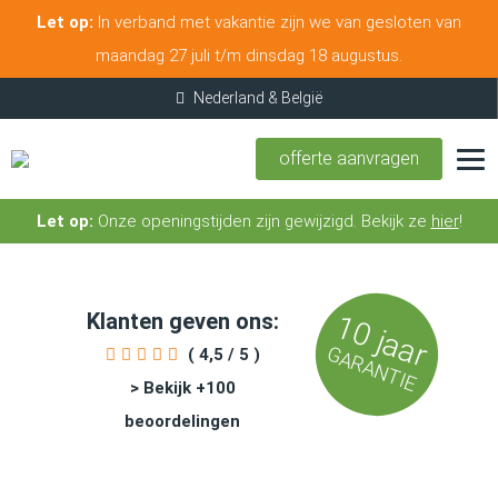
Let op:
In verband met vakantie zijn we van gesloten van
maandag 27 juli t/m dinsdag 18 augustus.
offerte aanvragen
Let op:
Onze openingstijden zijn gewijzigd. Bekijk ze
hier
!
Klanten geven ons:
10 jaar
GARANTIE
( 4,5 / 5 )
> Bekijk +100
beoordelingen