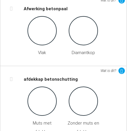
Wat is dit?
Afwerking betonpaal
Vlak
Diamantkop
Wat is dit?
afdekkap betonschutting
Muts met
Zonder muts en